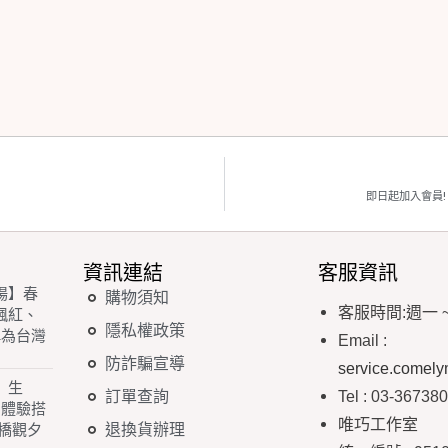
即日起加入會員! 
資訊連結
客服資訊
場】春
購物須知
客服時間
:
週一
楓紅、
隱私權政策
稱為台灣
Email
:
防詐騙宣導
service.comel
】生
訂單查詢
Tel : 03-36738
 體驗搭
唯巧工作室
退換貨辦理
橋觀夕