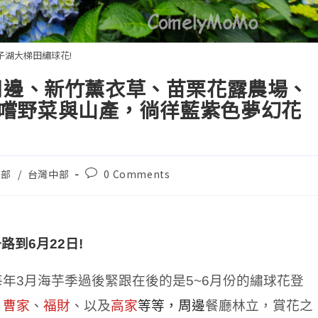
子湖大梯田繡球花!
湖周邊、新竹薰衣草、苗栗花露農場、
嚐野菜與山產，徜徉藍紫色夢幻花
北部
/
台灣中部
0 Comments
一路到
6
月
22
日
!
每年
3
月海芋季過後緊跟在後的是
5~6
月份的繡球花登
、
曹家
、
福財
、以及
高家
等等，周邊
餐廳林立，賞花之