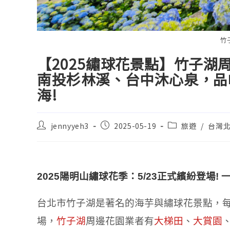
竹
【2025繡球花景點】竹子
南投杉林溪、台中沐心泉，品
海!
jennyyeh3
2025-05-19
旅遊
/
台灣
2025
陽明山繡球花季：
5/23
正式繽紛登場
!
台北市竹子湖是著名的海芋與繡球花景點，
場，
竹子湖
周邊花園業者有
大梯田
、
大賞園