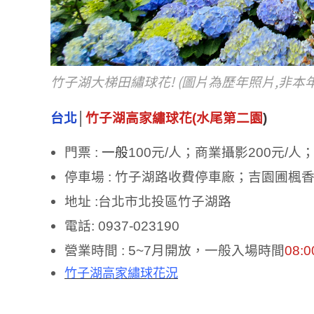
竹子湖大梯田繡球花!
(圖片為歷年照片,
非本
台北
│
竹子湖高家繡球花
(
水尾第
二園
)
門票
:
一般
100
元
/
人；商業攝影
200
元
/
人
停車場
:
竹子湖路收費停車廠；吉園圃楓香
地址
:
台北市北投區竹子湖路
電話
: 0937-023190
營業時間
: 5~7
月開放，一般入場時間
0
8
:0
竹子湖高家繡球花況