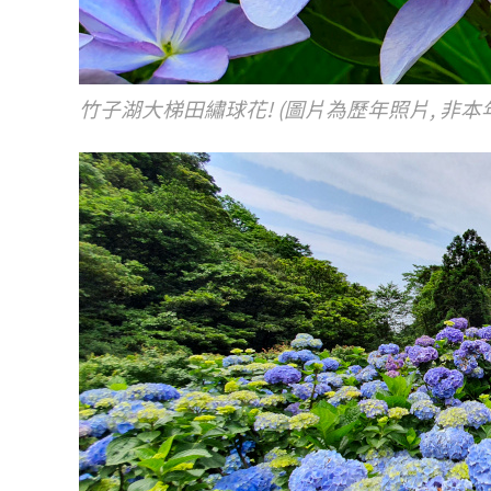
竹子湖大梯田繡球花!
(圖片為歷年照片,
非本