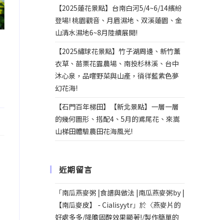
【2025蓮花景點】台南白河5/4~6/14繽紛
登場! 桃園觀音、月眉濕地、双溪蓮園、金
山清水濕地6~8月陸續展開!
【2025繡球花景點】竹子湖周邊、新竹薰
衣草、苗栗花露農場、南投杉林溪、台中
沐心泉，品嚐野菜與山產，徜徉藍紫色夢
幻花海!
【石門百年梯田】【新北景點】一層一層
的幾何圖形、搭配4、5月的鳶尾花、來嵩
山梯田體驗農田花海風光!
近期留言
「
南瓜燕麥粥 |食譜與做法 |南瓜燕麥粥by |
【南瓜麥皮】 - Cialisyytr
」於〈
燕麥片的
好處多多/降膽固醇效果顯著!/製作簡單的