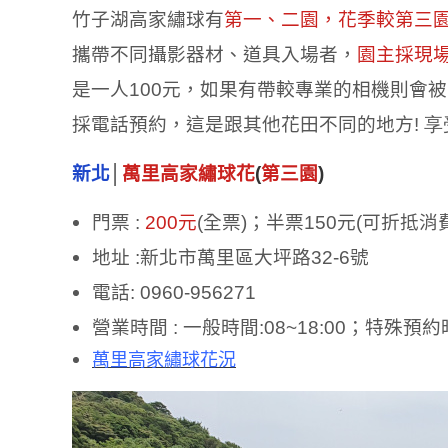
竹子湖高家繡球有
第一
、二園，花季較第三
攜帶不同攝影器材、道具入場者，
園主採現
是一人
100
元，如果有帶較專業的相機則會被
採電話預約，這是跟其他花田不同的地方
!
新北
│
萬里高家繡球花
(
第三園
)
門票
:
200
元
(
全票
)
；半票
150
元
(
可折抵消
地址
:
新北市萬里區大坪路
32-6
號
電話
: 0960-956271
營業時間
:
一般時間
:08~18:00
；特殊預約
萬里高家繡球花況