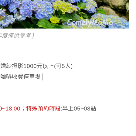
年度僅
供參考
)
；婚紗攝影
1000
元以上
(
可
5
人
)
咖啡收費停車場│
0~18:00
；
特殊預約時段
:
早上
05~08
點