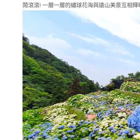
鬧滾滾
!
一層一層的繡球花海與遠山美景互相輝