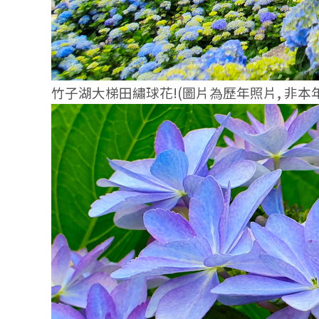
竹子湖大梯田繡球花!(圖片為歷年照片,
非本