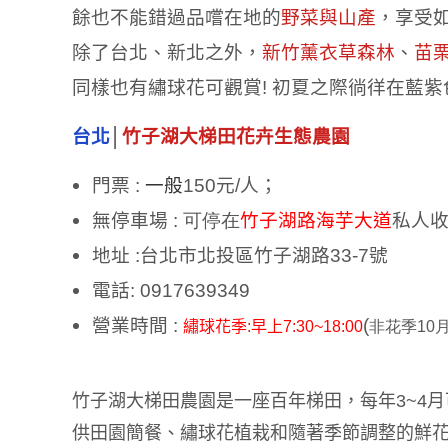
餘也不能錯過品嚐在地的
野菜與山產
，享受
除了台北、新北之外，
新竹薰衣草森林
、
苗
同樣也有繡球花可觀賞
!
初夏之際徜徉在藍紫
台北
│
竹子湖大梯田花卉生態農園
門票
:
一般
150
元
/
人；
無停車場
: 可停在
竹子湖路海芋大道
私人收
地址
:
台北市北投區竹子湖路33-7號
電話
: 0917639349
營業時間
:
(
繡球花季
:
早上7:30
~18:00
非花季10
竹子湖大梯田農園是一座百年梯田，每年
3~4
月
供田園簡餐、繡球花植栽和隨著季節調整的鮮