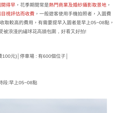
園開得早
，花季期間常是
熱門商業及婚紗攝影取景地
，
場目視評估而收費
，一般遊客使用手機拍照者，入園費
收取較高的費用，有需要提早入園者是早上
05~08
點
 享受被浪漫的繡球花高牆包圍，好看又好拍!
費
100
元
)
│
停車場
:
有
600
個位子│
時段
:
早上
05~08
點