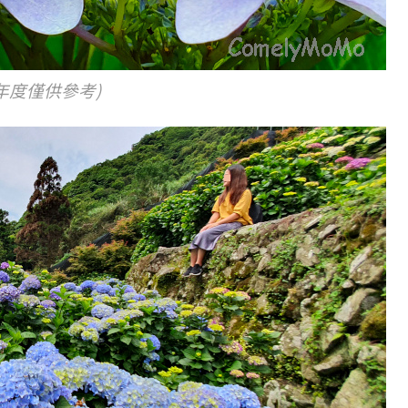
年度僅
供參考
)