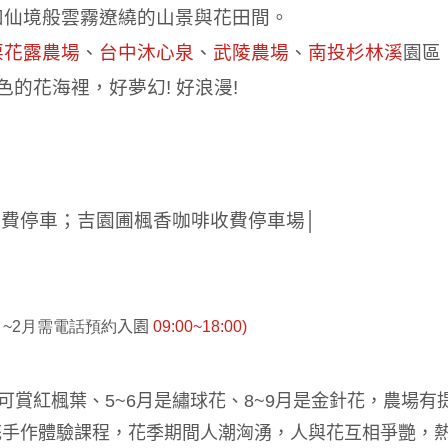
如仙境般雲霧遼繞的山景與花田間。
栗花露農場
、
台中沐心泉
、
武陵農場
、
南投杉林溪
園區
色的花海裡，好夢幻
!
好浪漫
!
費停車；吉園圃楓香咖啡收費停車場│
月~2月需電話預約
入園
09
:00~18:00)
可賞紅楓葉、
5~6
月是繡球花、
8~9
月是金針花，農場有
花手作體驗課程，花季期間人潮洶湧，人與花互相爭艷，