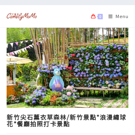
Menu
0
新竹尖石薰衣草森林/新竹景點*浪漫繡球
花*餐廳拍照打卡景點