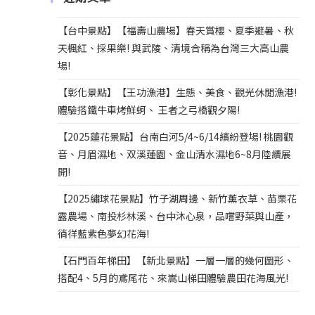
:
【台中景點】【福壽山農場】春天賞櫻、夏季避暑、秋
天楓紅、採果樂! 與武陵、清境合稱為台灣三大高山農
場!
【彰化景點】【王功漁港】生態、美食、觀光休閒漁港!
體驗搭鐵牛車烤鮮蚵、 王者之弓橋觀夕陽!
【2025蓮花景點】台南白河5/4~6/14繽紛登場! 桃園觀
音、月眉濕地、双溪蓮園、金山清水濕地6~8月陸續展
開!
【2025繡球花景點】竹子湖周邊、新竹薰衣草、苗栗花
露農場、南投杉林溪、台中沐心泉，品嚐野菜與山產，
徜徉藍紫色夢幻花海!
【石門百年梯田】【新北景點】一層一層的幾何圖形、
搭配4、5月的鳶尾花、來嵩山梯田體驗農田花海風光!