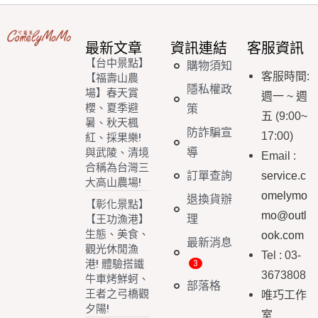
最新文章
資訊連結
客服資訊
【台中景點】
購物須知
客服時間
:
【福壽山農
隱私權政
場】春天賞
週一
~
週
櫻、夏季避
策
五
(9:00~
暑、秋天楓
防詐騙宣
17:00)
紅、採果樂!
導
與武陵、清境
Email
:
合稱為台灣三
訂單查詢
service.c
大高山農場!
omelymo
退換貨辦
【彰化景點】
mo@outl
理
【王功漁港】
生態、美食、
ook.com
最新消息
觀光休閒漁
Tel : 03-
港! 體驗搭鐵
3673808
牛車烤鮮蚵、
部落格
王者之弓橋觀
唯巧工作
夕陽!
室