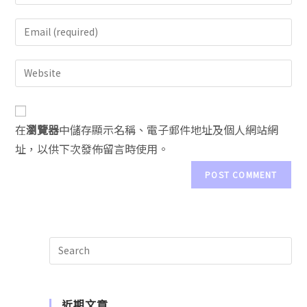
A
在
瀏覽器
中儲存顯示名稱、電子郵件地址及個人網站網
l
址，以供下次發佈留言時使用。
t
e
r
n
a
t
i
v
e
近期文章