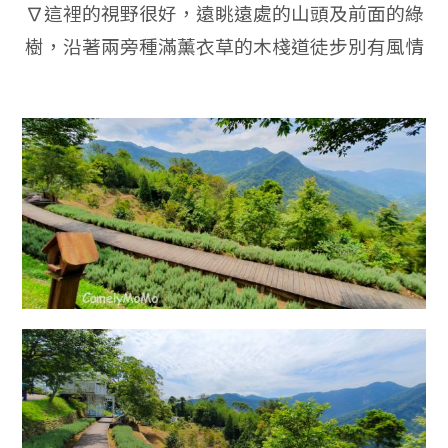
∇這裡的視野很好，遠眺遠處的山頭及前面的綠
樹，沿著兩旁種滿薰衣草的木棧道徒步別有風情