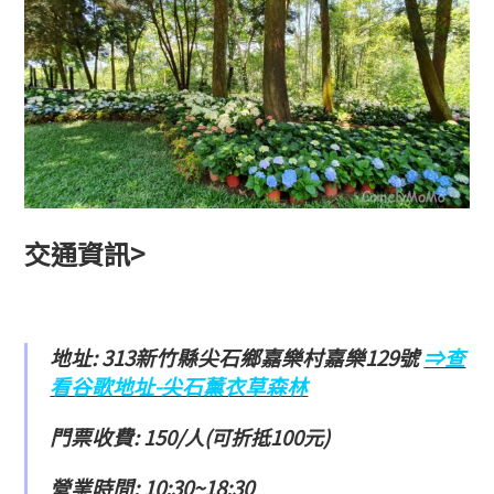
交通資訊>
地址: 313新竹縣尖石鄉嘉樂村嘉樂129號
⇒查
看谷歌地址-尖石薰衣草森林
門票收費
: 150/人(可折抵100元)
營業時間: 10:30~18:30