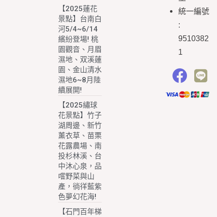
【2025蓮花
統一編號
景點】台南白
:
河5/4~6/14
9510382
繽紛登場! 桃
園觀音、月眉
1
濕地、双溪蓮
園、金山清水
濕地6~8月陸
續展開!
【2025繡球
花景點】竹子
湖周邊、新竹
薰衣草、苗栗
花露農場、南
投杉林溪、台
中沐心泉，品
嚐野菜與山
產，徜徉藍紫
色夢幻花海!
【石門百年梯