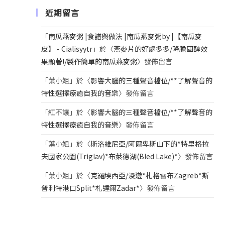
近期留言
「
南瓜燕麥粥 |食譜與做法 |南瓜燕麥粥by |【南瓜麥
皮】 - Cialisyytr
」於〈
燕麥片的好處多多/降膽固醇效
果顯著!/製作簡單的南瓜燕麥粥
〉發佈留言
「
葉小姐
」於〈
影響大腦的三種聲音檔位/**了解聲音的
特性選擇療癒自我的音樂
〉發佈留言
「
紅不讓
」於〈
影響大腦的三種聲音檔位/**了解聲音的
特性選擇療癒自我的音樂
〉發佈留言
「
葉小姐
」於〈
斯洛維尼亞/阿爾卑斯山下的*特里格拉
夫國家公園(Triglav)*布萊德湖(Bled Lake)*
〉發佈留言
「
葉小姐
」於〈
克羅埃西亞/漫遊*札格雷布Zagreb*斯
普利特港口Split*札達爾Zadar*
〉發佈留言