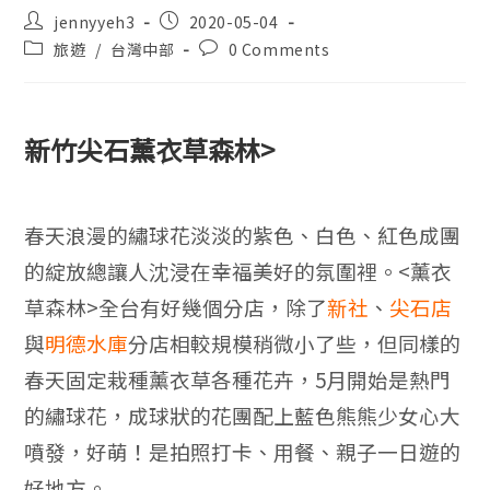
jennyyeh3
2020-05-04
旅遊
/
台灣中部
0 Comments
新竹尖石薰衣草森林
>
春天浪漫的繡球花淡淡的紫色、白色、紅色成團
的綻放總讓人沈浸在幸福美好的氛圍裡。
<薰衣
草森林>全台有好幾個分店，除了
新社
、
尖石店
與
明德水庫
分店相較規模稍微小了些，但同樣的
春天固定栽種薰衣草各種花卉，5月開始是熱門
的繡球花，成球狀的花團配上藍色熊熊少女心大
噴發，好萌！是拍照打卡、用餐、親子一日遊的
好地方。