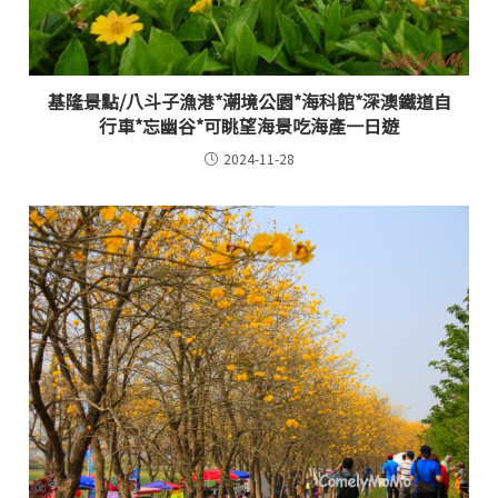
基隆景點/八斗子漁港*潮境公園*海科館*深澳鐵道自
行車*忘幽谷*可眺望海景吃海產一日遊
2024-11-28