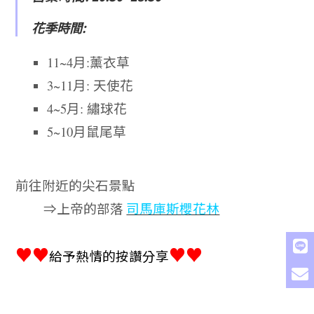
花季時間:
11~4月:薰衣草
3~11月: 天使花
4~5月: 繡球花
5~10月鼠尾草
前往附近的尖石景點
⇒上帝的部落
司馬庫斯櫻花林
♥♥
♥♥
給予熱情的按讚分享