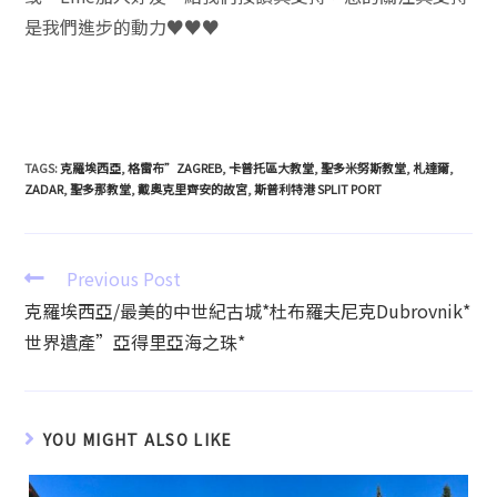
是我們進步的動力♥♥♥
TAGS
:
克羅埃西亞
,
格雷布”ZAGREB
,
卡普托區大教堂
,
聖多米努斯教堂
,
札達爾
,
ZADAR
,
聖多那教堂
,
戴奧克里齊安的故宮
,
斯普利特港 SPLIT PORT
Previous Post
克羅埃西亞/最美的中世紀古城*杜布羅夫尼克Dubrovnik*
世界遺產”亞得里亞海之珠*
YOU MIGHT ALSO LIKE