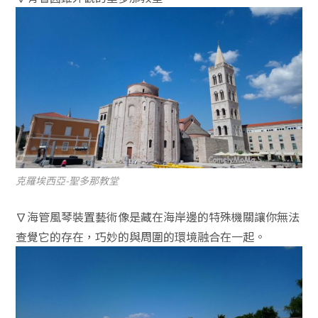
克羅埃西亞-聖多那教堂
∇海管風琴裝置藝術像是藏在海岸邊的特殊機關讓你無法
查覺它的存在，巧妙的與周圍的環境融合在一起。