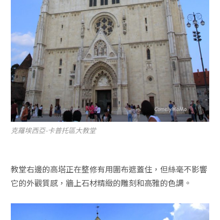
克羅埃西亞-卡普托區大教堂
教堂右邊的高塔正在整修有用圍布遮蓋住，但絲毫不影響
它的外觀質感，牆上石材精緻的雕刻和高雅的色調。