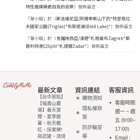
特性選擇療癒自我的音樂
〉發佈留言
「
葉小姐
」於〈
斯洛維尼亞/阿爾卑斯山下的*特里格拉
夫國家公園(Triglav)*布萊德湖(Bled Lake)*
〉發佈留言
「
葉小姐
」於〈
克羅埃西亞/漫遊*札格雷布Zagreb*斯
普利特港口Split*札達爾Zadar*
〉發佈留言
最新文章
資訊連結
客服資訊
【台中景點】
購物須知
客服時間
:
【福壽山農
隱私權政
場】春天賞
週一
~
週
櫻、夏季避
策
五
(9:00~
暑、秋天楓
防詐騙宣
17:00)
紅、採果樂!
導
與武陵、清境
Email
: