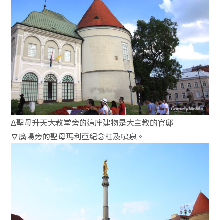
Δ聖母升天大教堂旁的這座建物是大主教的官邸
∇廣場旁的聖母瑪利亞紀念柱及噴泉。