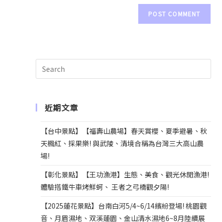
e
r
n
a
t
i
v
e
近期文章
:
【台中景點】【福壽山農場】春天賞櫻、夏季避暑、秋
天楓紅、採果樂! 與武陵、清境合稱為台灣三大高山農
場!
【彰化景點】【王功漁港】生態、美食、觀光休閒漁港!
體驗搭鐵牛車烤鮮蚵、 王者之弓橋觀夕陽!
【2025蓮花景點】台南白河5/4~6/14繽紛登場! 桃園觀
音、月眉濕地、双溪蓮園、金山清水濕地6~8月陸續展