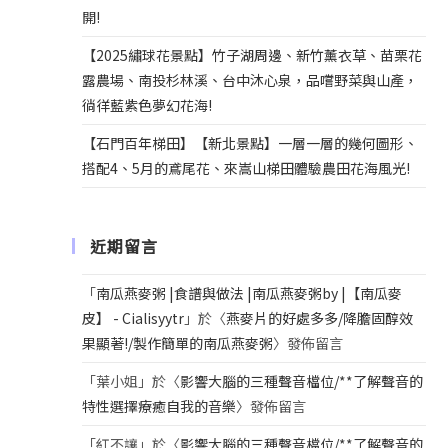
開!
【2025繡球花景點】竹子湖周邊、新竹薰衣草、苗栗花
露農場、南投杉林溪、台中沐心泉，品嚐野菜與山產，
徜徉藍紫色夢幻花海!
【石門百年梯田】【新北景點】一層一層的幾何圖形、
搭配4、5月的鳶尾花、來嵩山梯田體驗農田花海風光!
近期留言
「
南瓜燕麥粥 |食譜與做法 |南瓜燕麥粥by |【南瓜麥
皮】 - Cialisyytr
」於〈
燕麥片的好處多多/降膽固醇效
果顯著!/製作簡單的南瓜燕麥粥
〉發佈留言
「
葉小姐
」於〈
影響大腦的三種聲音檔位/**了解聲音的
特性選擇療癒自我的音樂
〉發佈留言
「
紅不讓
」於〈
影響大腦的三種聲音檔位/**了解聲音的