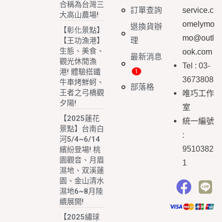
合稱為台灣三
訂單查詢
service.c
大高山農場!
omelymo
退換貨辦
【彰化景點】
mo@outl
理
【王功漁港】
生態、美食、
ook.com
最新消息
觀光休閒漁
Tel : 03-
港! 體驗搭鐵
3673808
牛車烤鮮蚵、
部落格
王者之弓橋觀
唯巧工作
夕陽!
室
【2025蓮花
統一編號
景點】台南白
:
河5/4~6/14
9510382
繽紛登場! 桃
園觀音、月眉
1
濕地、双溪蓮
園、金山清水
濕地6~8月陸
續展開!
【2025繡球