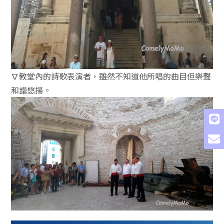
∇教堂內的詩歌表演者，雖然不知道他所唱的曲目但樂聲
和諧悠揚。