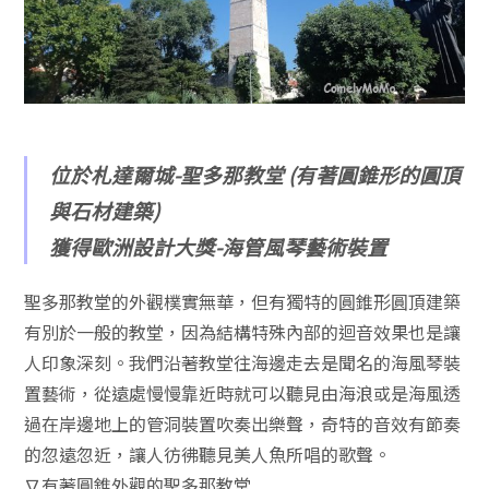
位於札達爾城-聖多那教堂 (
有著圓錐形的圓頂
與石材建築)
獲得歐洲設計大獎-海管風琴藝術裝置
聖多那教堂的外觀樸實無華，但有獨特的圓錐形圓頂建築
有別於一般的教堂，因為結構特殊內部的迴音效果也是讓
人印象深刻。我們沿著教堂往海邊走去是聞名的海風琴裝
置藝術，從遠處慢慢靠近時就可以聽見由海浪或是海風透
過在岸邊地上的管洞裝置吹奏出樂聲，奇特的音效有節奏
的忽遠忽近，讓人彷彿聽見美人魚所唱的歌聲。
∇有著圓錐外觀的聖多那教堂