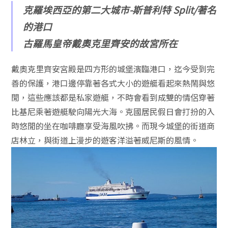
克羅埃西亞的第二大城市-斯普利特 Split/著名
的港口
古羅馬皇帝戴奧克里齊安的故宮所在
戴奧克里齊安
宮殿是四方形的城堡濱臨港口，迄今受到完
善的保護，港口邊停靠著各式大小的遊艇看起來熱鬧與悠
閒，這些應該都是私家遊艇，不時會看到成雙的情侶穿著
比基尼乘著遊艇駛向陽光大海。克國居民假日會打扮的入
時悠閒的坐在咖啡廳享受海風吹拂。而現今城堡的街道商
店林立，與街道上漫步的遊客洋溢著威尼斯的風情。