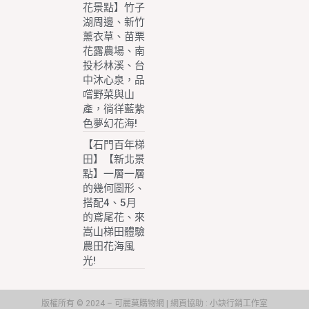
花景點】竹子
湖周邊、新竹
薰衣草、苗栗
花露農場、南
投杉林溪、台
中沐心泉，品
嚐野菜與山
產，徜徉藍紫
色夢幻花海!
【石門百年梯
田】【新北景
點】一層一層
的幾何圖形、
搭配4、5月
的鳶尾花、來
嵩山梯田體驗
農田花海風
光!
版權所有 © 2024 – 可麗莫購物網 | 網頁協助 :
小訣行銷工作室