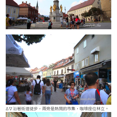
Δ∇沿著街道徒步，兩旁是熱鬧的市集，咖啡座位林立。