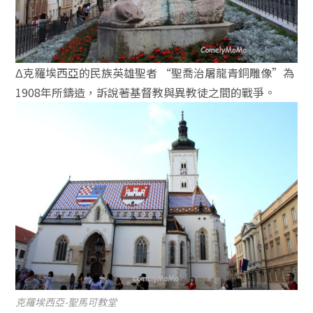
Δ克羅埃西亞的民族英雄聖者 “聖喬治屠龍青銅雕像”為
1908年所鑄造，訴說著基督教與異教徒之間的戰爭。
克羅埃西亞-聖馬可教堂