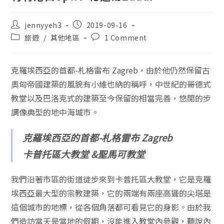
jennyyeh3
2019-09-16
旅遊
/
其他地區
1 Comment
克羅埃西亞的首都-札格雷布 Zagreb，由於他仍然保留古
奧匈帝國建築的風貌有小維也納的稱呼，中世紀的哥德式
教堂以及巴洛克式的建築至今保留的相當完善，悠閒的步
調像典型的地中海城市。
克羅埃西亞的首都-札格雷布 Zagreb
卡普托區大教堂 &聖馬可教堂
我們沿著市區的街道徒步來到卡普托區大教堂，它是克羅
埃西亞最大型的宗教建築，它的兩端有兩座高聳的尖塔是
這個城市的地標，從各個角落都可看見它的身影。由於我
們造訪當天是當地的假期，沒能進入教堂內參觀，聽說內