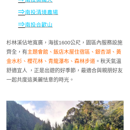
⇒
南投清境農場
⇒
南投合歡山
杉林溪佔地寬廣，海拔
1600
公尺，園區內服務設施
齊全，有
主題會館、飯店木屋住宿區、銀杏湖、黃
金水杉、櫻花林、青龍瀑布、森林步道
。秋天氣溫
舒適宜人 ，正是出遊的好季節，最適合與親朋好友
一起共度這美麗怯意的時光。