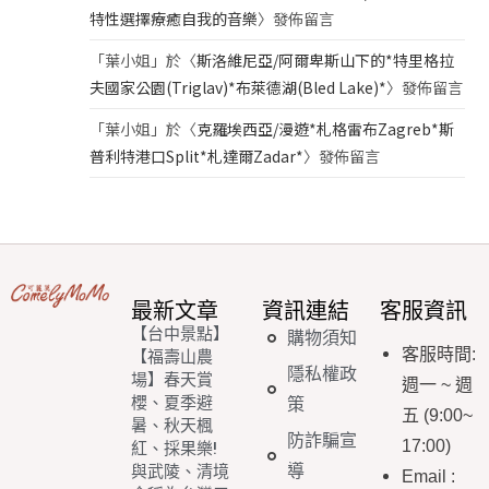
特性選擇療癒自我的音樂
〉發佈留言
「
葉小姐
」於〈
斯洛維尼亞/阿爾卑斯山下的*特里格拉
夫國家公園(Triglav)*布萊德湖(Bled Lake)*
〉發佈留言
「
葉小姐
」於〈
克羅埃西亞/漫遊*札格雷布Zagreb*斯
普利特港口Split*札達爾Zadar*
〉發佈留言
最新文章
資訊連結
客服資訊
【台中景點】
購物須知
客服時間
:
【福壽山農
隱私權政
場】春天賞
週一
~
週
櫻、夏季避
策
五
(9:00~
暑、秋天楓
防詐騙宣
17:00)
紅、採果樂!
導
與武陵、清境
Email
: