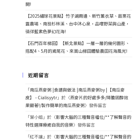
開!
【2025繡球花景點】竹子湖周邊、新竹薰衣草、苗栗花
露農場、南投杉林溪、台中沐心泉，品嚐野菜與山產，
徜徉藍紫色夢幻花海!
【石門百年梯田】【新北景點】一層一層的幾何圖形、
搭配4、5月的鳶尾花、來嵩山梯田體驗農田花海風光!
近期留言
「
南瓜燕麥粥 |食譜與做法 |南瓜燕麥粥by |【南瓜麥
皮】 - Cialisyytr
」於〈
燕麥片的好處多多/降膽固醇效
果顯著!/製作簡單的南瓜燕麥粥
〉發佈留言
「
葉小姐
」於〈
影響大腦的三種聲音檔位/**了解聲音的
特性選擇療癒自我的音樂
〉發佈留言
「
紅不讓
」於〈
影響大腦的三種聲音檔位/**了解聲音的