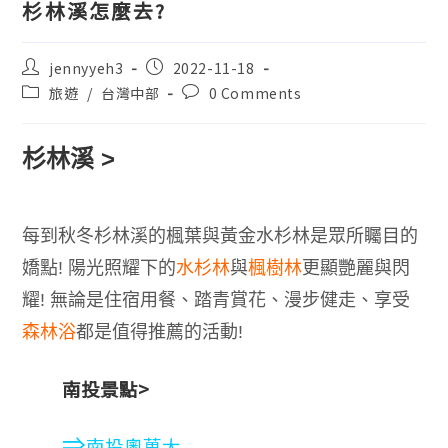
杉林溪怎麼去?
jennyyeh3
2022-11-18
旅遊
/
台灣中部
0 Comments
杉林溪
>
每到秋冬杉林溪的楓葉與黃金水杉林是眾所矚目的
嬌點
!
陽光照耀下的
水杉林
與
楓樹林
更顯艷麗與閃
耀
!
無論是住宿用餐、踏青賞花、漫步健走、享受
森林浴
都是值得推薦的活動
!
南投景點>
⇒
南投奧萬大