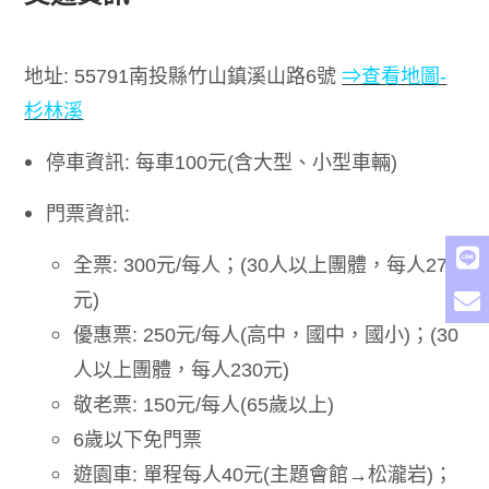
地址
: 55791
南投縣竹山鎮溪山路
6
號
⇒查看地圖-
杉林溪
停車資訊
:
每車
100
元
(
含大型、小型車輛
)
門票資訊
:
全票
: 300
元
/
每人；
(30
人以上團體，每人
270
元
)
優惠票
: 250
元
/
每人
(
高中，國中，國小
)
；
(30
人以上團體，每人
230
元
)
敬老票
: 150
元
/
每人
(65
歲以上
)
6
歲以下免門票
遊園車
:
單程每人
40
元
(
主題會館→松瀧岩
)
；