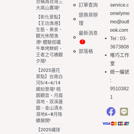
合稱為台灣三
訂單查詢
service.c
大高山農場!
omelymo
退換貨辦
【彰化景點】
mo@outl
理
【王功漁港】
生態、美食、
ook.com
最新消息
觀光休閒漁
Tel : 03-
港! 體驗搭鐵
3673808
牛車烤鮮蚵、
部落格
王者之弓橋觀
唯巧工作
夕陽!
室
【2025蓮花
統一編號
景點】台南白
:
河5/4~6/14
9510382
繽紛登場! 桃
園觀音、月眉
1
濕地、双溪蓮
園、金山清水
濕地6~8月陸
續展開!
【2025繡球