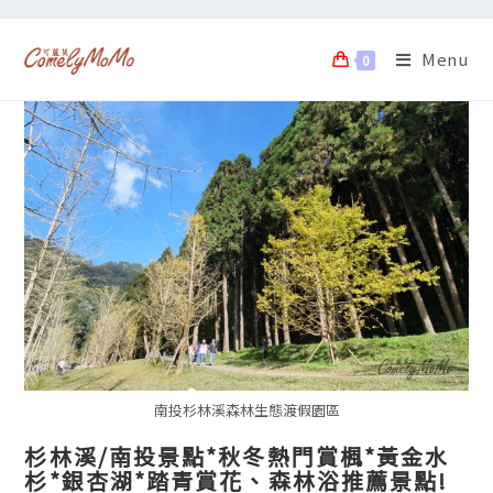
Menu
0
南投杉林溪森林生態渡假園區
杉林溪/南投景點*秋冬熱門賞楓*黃金水
杉*銀杏湖*踏青賞花、森林浴推薦景點!