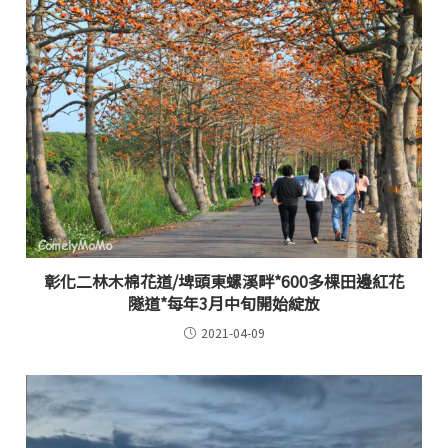
彰化二林木棉花道/埤頭東螺溪畔*600多棵田邊紅花
隧道*每年3月中旬開始綻放
2021-04-09