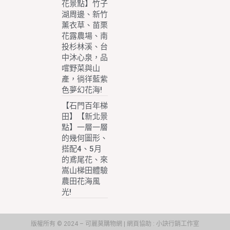
花景點】竹子
湖周邊、新竹
薰衣草、苗栗
花露農場、南
投杉林溪、台
中沐心泉，品
嚐野菜與山
產，徜徉藍紫
色夢幻花海!
【石門百年梯
田】【新北景
點】一層一層
的幾何圖形、
搭配4、5月
的鳶尾花、來
嵩山梯田體驗
農田花海風
光!
版權所有 © 2024 – 可麗莫購物網 | 網頁協助 :
小訣行銷工作室