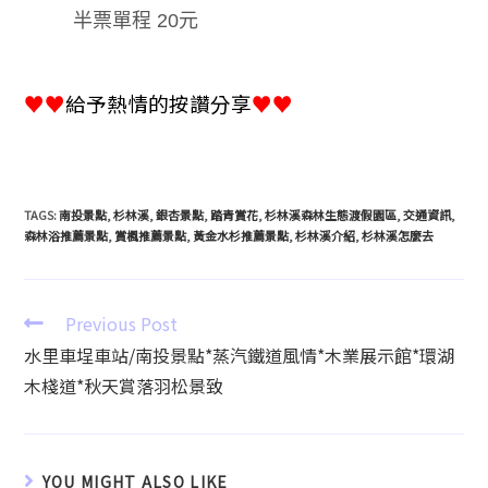
半票單程
20
元
♥♥
給予熱情的按讚分享
♥♥
TAGS
:
南投景點
,
杉林溪
,
銀杏景點
,
踏青賞花
,
杉林溪森林生態渡假園區
,
交通資訊
,
森林浴推薦景點
,
賞楓推薦景點
,
黃金水杉推薦景點
,
杉林溪介紹
,
杉林溪怎麼去
Previous Post
水里車埕車站/南投景點*蒸汽鐵道風情*木業展示館*環湖
木棧道*秋天賞落羽松景致
YOU MIGHT ALSO LIKE