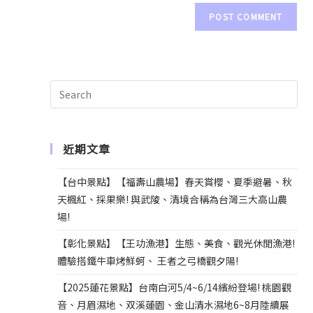
e
r
n
a
t
i
v
e
近期文章
:
【台中景點】【福壽山農場】春天賞櫻、夏季避暑、秋
天楓紅、採果樂! 與武陵、清境合稱為台灣三大高山農
場!
【彰化景點】【王功漁港】生態、美食、觀光休閒漁港!
體驗搭鐵牛車烤鮮蚵、 王者之弓橋觀夕陽!
【2025蓮花景點】台南白河5/4~6/14繽紛登場! 桃園觀
音、月眉濕地、双溪蓮園、金山清水濕地6~8月陸續展