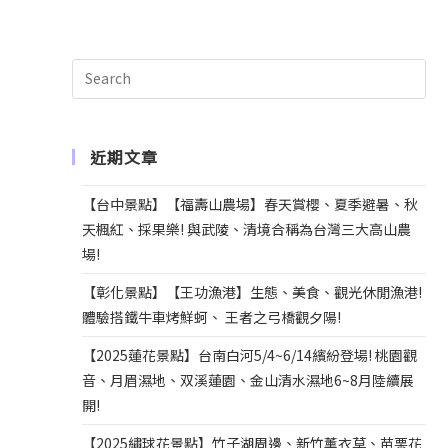
n
a
t
i
v
e
近期文章
:
【台中景點】【福壽山農場】春天賞櫻、夏季避暑、秋
天楓紅、採果樂! 與武陵、清境合稱為台灣三大高山農
場!
【彰化景點】【王功漁港】生態、美食、觀光休閒漁港!
體驗搭鐵牛車烤鮮蚵、 王者之弓橋觀夕陽!
【2025蓮花景點】台南白河5/4~6/14繽紛登場! 桃園觀
音、月眉濕地、双溪蓮園、金山清水濕地6~8月陸續展
開!
【2025繡球花景點】竹子湖周邊、新竹薰衣草、苗栗花