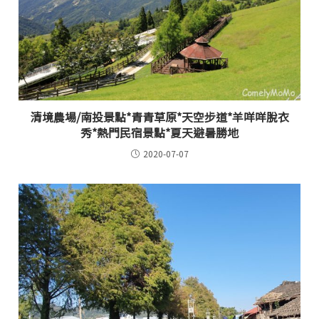
清境農場/南投景點*青青草原*天空步道*羊咩咩脫衣
秀*熱門民宿景點*夏天避暑勝地
2020-07-07