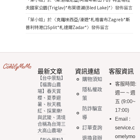
夫國家公園(Triglav)*布萊德湖(Bled Lake)*
〉發佈留言
「
葉小姐
」於〈
克羅埃西亞/漫遊*札格雷布Zagreb*斯
普利特港口Split*札達爾Zadar*
〉發佈留言
最新文章
資訊連結
客服資訊
【台中景點】
購物須知
客服時間
:
【福壽山農
隱私權政
場】春天賞
週一
~
週
櫻、夏季避
策
五
(9:00~
暑、秋天楓
防詐騙宣
17:00)
紅、採果樂!
導
與武陵、清境
Email
:
合稱為台灣三
訂單查詢
service.c
大高山農場!
omelymo
退換貨辦