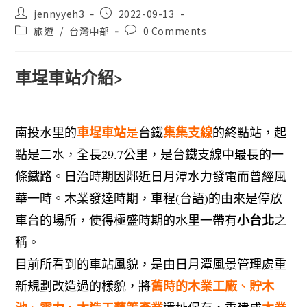
jennyyeh3
2022-09-13
旅遊
/
台灣中部
0 Comments
車埕車站介紹>
車埕車站
集集支線
南投水里的
是
台鐵
的終點站，起
點是二水，全長
29.7
公里，是台鐵支線中最長的一
條鐵路。日治時期因鄰近日月潭水力發電而曾經風
華一時。木業發達時期，車程
(
台語
)
的由來是停放
小台北
車台的場所，使得極盛時期的水里一帶有
之
稱。
目前所看到的車站風貌，是由日月潭風景管理處重
舊時的木業工廠
貯木
新規劃改造過的樣貌，將
、