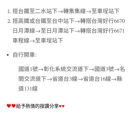
搭台鐵至二水站下→轉集集線→至車埕站下
搭高鐵或台鐵至台中站下→轉搭台灣好行
6670
日月潭線→至日月潭站下→轉搭台灣好行
6671
車程線→至車埕站下
自行開車
:
國道
1
號→彰化系統交流道下→國道
3
號→名
間交流道下→省道台
3
線→省道台
16
線→縣
道
131
線
♥♥
給予熱情的按讚分享
♥♥