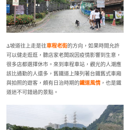
車程老街
Δ
坡道往上走是往
的方向，如果時間允許
可以健走逛逛，聽店家老闆說因疫情影響到生意，
很多店都選擇休市。來到車程車站，觀光的人潮應
該比通勤的人還多，舊鐵道上陳列著台鐵舊式車廂
鐵道風情
與拍照的遊客，頗有日治時期的
，也是鐵
道迷不可錯過的景點。