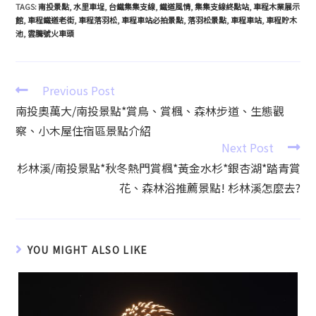
TAGS
:
南投景點
,
水里車埕
,
台鐵集集支線
,
鐵道風情
,
集集支線終點站
,
車程木業展示
館
,
車程鐵道老街
,
車程落羽松
,
車程車站必拍景點
,
落羽松景點
,
車程車站
,
車程貯木
池
,
雲騰號火車頭
Previous Post
南投奧萬大/南投景點*賞鳥、賞楓、森林步道、生態觀
察、小木屋住宿區景點介紹
Next Post
杉林溪/南投景點*秋冬熱門賞楓*黃金水杉*銀杏湖*踏青賞
花、森林浴推薦景點! 杉林溪怎麼去?
YOU MIGHT ALSO LIKE