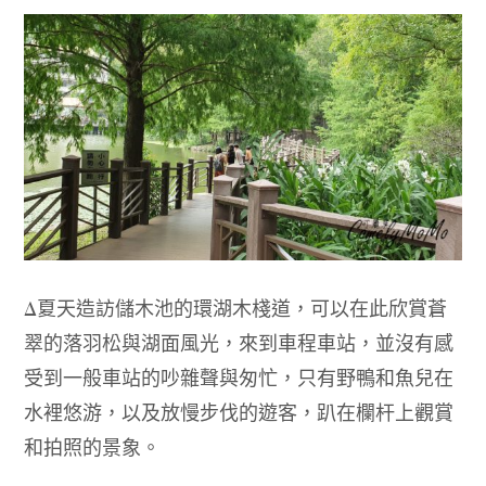
Δ
夏天造訪儲木池的環湖木棧道，可以在此欣賞蒼
翠的落羽松與湖面風光，來到車程車站，並沒有感
受到一般車站的吵雜聲與匆忙，只有
野鴨和魚兒在
水裡悠游
，以及放慢步伐的遊客，趴在欄杆上觀賞
和拍照的景象
。