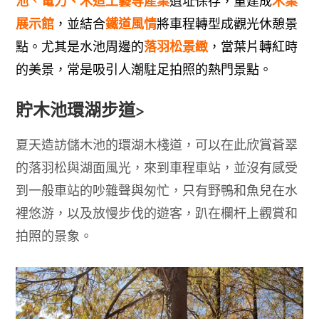
池
電力
、
木造工藝等產業
木業
、
遺址保存，重建成
展示館
鐵道風情
，並結合
將車程轉型成觀光休憩景
落羽
松景緻
點。尤其是水池周邊的
，當葉片轉紅時
的美景，常是吸引人潮駐足拍照的熱門景點。
貯木池環湖步道>
夏天造訪儲木池的環湖木棧道，可以在此欣賞蒼翠
的落羽松與湖面風光，來到車程車站，並沒有感受
到一般車站的吵雜聲與匆忙，只有
野鴨和魚兒在水
裡悠游
，以及放慢步伐的遊客，趴在欄杆上觀賞和
拍照的景象
。