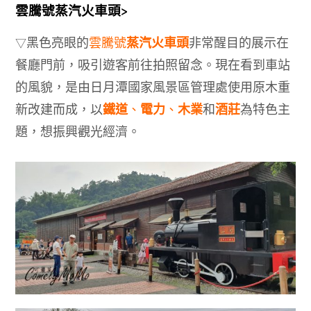
雲騰號蒸汽火車頭>
蒸汽火車頭
黑色亮眼的
雲騰號
非常醒目的展示在
▽
餐廳門前，吸引遊客前往拍照留念。現在看到車站
的風貌，是由日月潭國家風景區管理處使用原木重
鐵道
電力
木業
酒莊
新改建而成，以
、
、
和
為特色主
題，想振興觀光經濟。