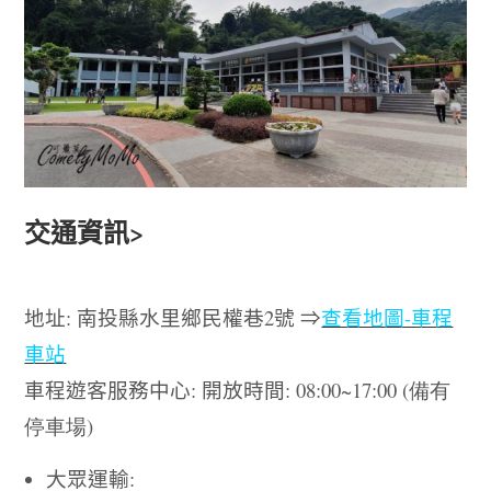
交通資訊
>
地址
:
南投縣水里鄉民權巷
2
號 ⇒
查看地圖-車程
車站
車程遊客服務中心
:
開放時間
: 08:00~17:00 (備有
停車場)
大眾運輸
: