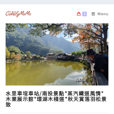
Menu
0
水里車埕車站/南投景點*蒸汽鐵道風情*
木業展示館*環湖木棧道*秋天賞落羽松景
致