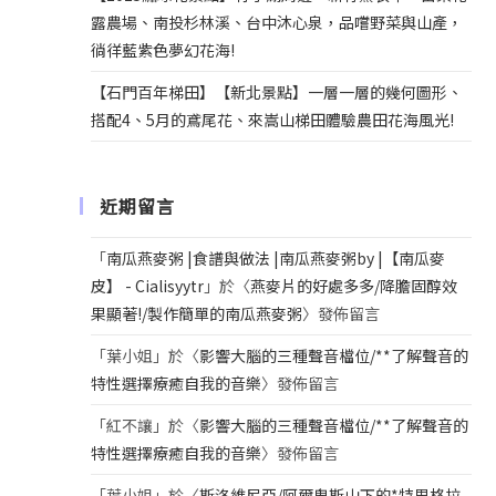
露農場、南投杉林溪、台中沐心泉，品嚐野菜與山產，
徜徉藍紫色夢幻花海!
【石門百年梯田】【新北景點】一層一層的幾何圖形、
搭配4、5月的鳶尾花、來嵩山梯田體驗農田花海風光!
近期留言
「
南瓜燕麥粥 |食譜與做法 |南瓜燕麥粥by |【南瓜麥
皮】 - Cialisyytr
」於〈
燕麥片的好處多多/降膽固醇效
果顯著!/製作簡單的南瓜燕麥粥
〉發佈留言
「
葉小姐
」於〈
影響大腦的三種聲音檔位/**了解聲音的
特性選擇療癒自我的音樂
〉發佈留言
「
紅不讓
」於〈
影響大腦的三種聲音檔位/**了解聲音的
特性選擇療癒自我的音樂
〉發佈留言
「
葉小姐
」於〈
斯洛維尼亞/阿爾卑斯山下的*特里格拉