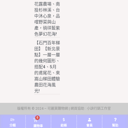
花露農場、南
投杉林溪、台
中沐心泉，品
嚐野菜與山
產，徜徉藍紫
色夢幻花海!
【石門百年梯
田】【新北景
點】一層一層
的幾何圖形、
搭配4、5月
的鳶尾花、來
嵩山梯田體驗
農田花海風
光!
版權所有 © 2024 – 可麗莫購物網 | 網頁協助 :
小訣行銷工作室
0
分類
結帳
會員
幫助
購物車