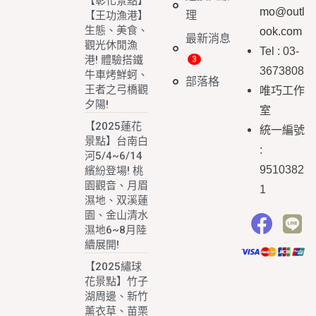
【彰化景點】
mo@outl
理
【王功漁港】
生態、美食、
ook.com
最新消息
觀光休閒漁
Tel : 03-
港! 體驗搭鐵
3673808
牛車烤鮮蚵、
部落格
王者之弓橋觀
唯巧工作
夕陽!
室
【2025蓮花
統一編號
景點】台南白
:
河5/4~6/14
9510382
繽紛登場! 桃
園觀音、月眉
1
濕地、双溪蓮
園、金山清水
濕地6~8月陸
續展開!
【2025繡球
花景點】竹子
湖周邊、新竹
薰衣草、苗栗