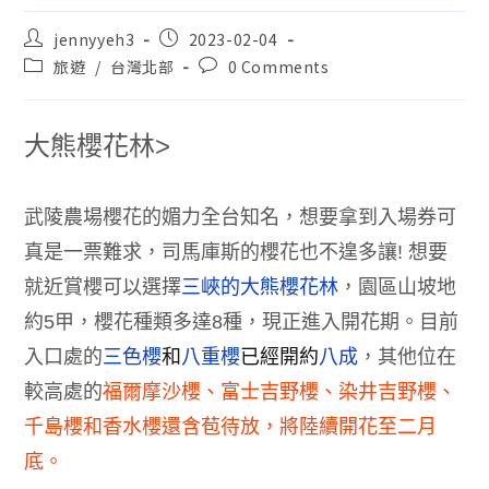
jennyyeh3
2023-02-04
旅遊
/
台灣北部
0 Comments
大熊櫻花林
>
武陵農場櫻花的媚力全台知名，想要拿到入場券可
真是一票難求，司馬庫斯的櫻花也不遑多讓
!
想要
就近賞櫻可以選擇
三峽的大熊櫻花林
，
園區山坡地
約
5
甲，櫻花種類多達
8
種
，
現正進入開花期
。
目前
入口處的
三色櫻
和
八重櫻
已經開約
八成
，其他位在
較高處的
福爾摩沙櫻、富士吉野櫻、染井吉野櫻、
千島櫻和香水櫻還含苞待放，將陸續開花至二月
底
。