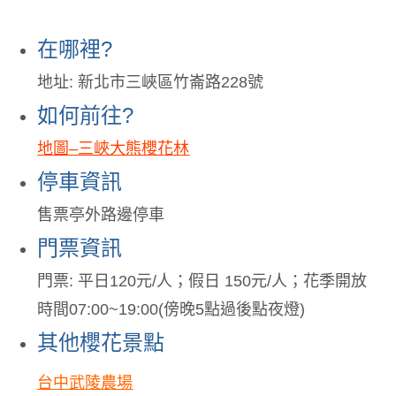
在哪裡
?
地址
:
新北市三峽區竹崙路
228
號
如何前往
?
地圖
–
三峽大熊櫻花林
停車資訊
售票亭外路邊停車
門票資訊
門票
:
平日
120
元
/
人；假日
150
元
/
人；
花季開放
時間
07:00~19:00(
傍晚
5
點過後點夜燈
)
其他櫻花景點
台中武陵農場