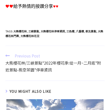
♥♥
給予熱情的按讚分享
♥♥
TAGS
:
大熊櫻花林
,
三峽景點
,
大熊櫻花林停車資訊
,
三色櫻
,
八重櫻
,
新北景點
,
大熊
櫻花林門票
,
大熊櫻花林花況
Previous Post
大熊櫻花林/三峽景點*2022年櫻花季:從一月~二月底*附
近景點-熊空茶園*停車資訊
YOU MIGHT ALSO LIKE