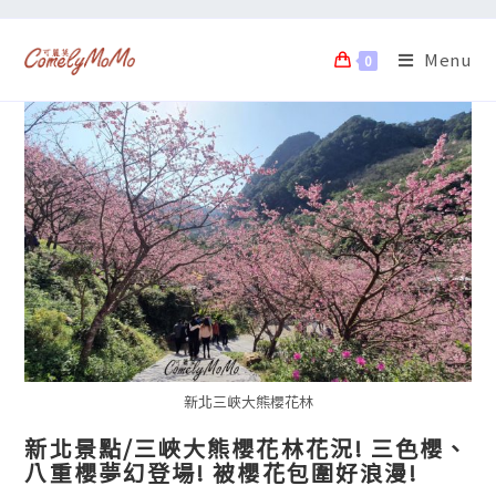
Menu
0
新北三峽大熊櫻花林
新北景點/三峽大熊櫻花林花況! 三色櫻、
八重櫻夢幻登場! 被櫻花包圍好浪漫!