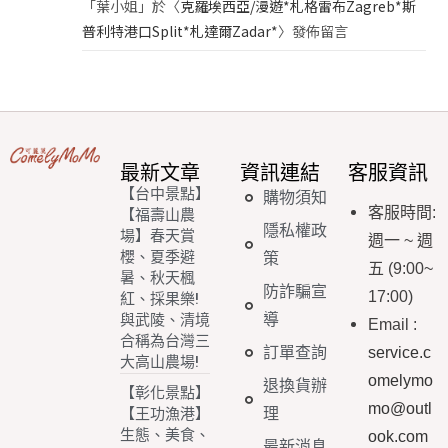
「
葉小姐
」於〈
克羅埃西亞/漫遊*札格雷布Zagreb*斯
普利特港口Split*札達爾Zadar*
〉發佈留言
最新文章
資訊連結
客服資訊
【台中景點】
購物須知
客服時間
:
【福壽山農
隱私權政
場】春天賞
週一
~
週
櫻、夏季避
策
五
(9:00~
暑、秋天楓
防詐騙宣
17:00)
紅、採果樂!
導
與武陵、清境
Email
:
合稱為台灣三
訂單查詢
service.c
大高山農場!
omelymo
退換貨辦
【彰化景點】
mo@outl
理
【王功漁港】
生態、美食、
ook.com
最新消息