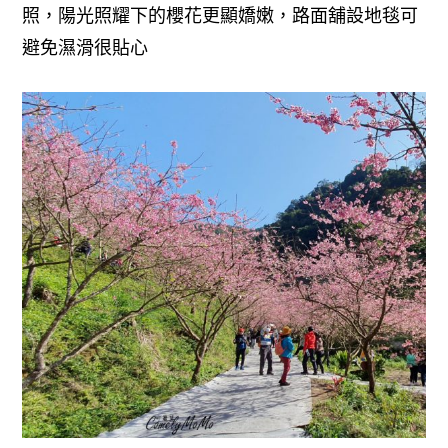
照，陽光照耀下的櫻花更顯嬌嫩
，
路面舖設地毯可
避免濕滑很貼心