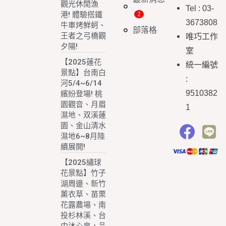
觀光休閒漁
Tel : 03-
港! 體驗搭鐵
3673808
牛車烤鮮蚵、
部落格
王者之弓橋觀
唯巧工作
夕陽!
室
【2025蓮花
統一編號
景點】台南白
:
河5/4~6/14
9510382
繽紛登場! 桃
園觀音、月眉
1
濕地、双溪蓮
園、金山清水
濕地6~8月陸
續展開!
【2025繡球
花景點】竹子
湖周邊、新竹
薰衣草、苗栗
花露農場、南
投杉林溪、台
中沐心泉，品