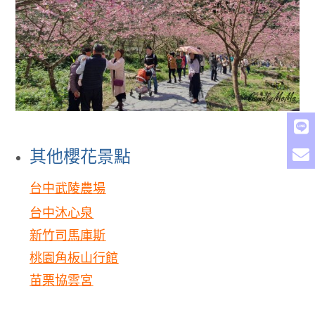
其他櫻花景點
台中武陵農場
台中沐心泉
新竹司馬庫斯
桃園角板山行館
苗栗協雲宮