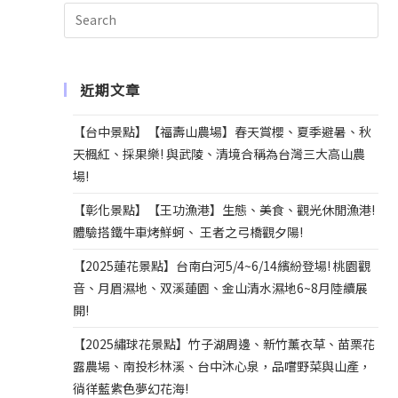
t
i
v
e
近期文章
:
【台中景點】【福壽山農場】春天賞櫻、夏季避暑、秋
天楓紅、採果樂! 與武陵、清境合稱為台灣三大高山農
場!
【彰化景點】【王功漁港】生態、美食、觀光休閒漁港!
體驗搭鐵牛車烤鮮蚵、 王者之弓橋觀夕陽!
【2025蓮花景點】台南白河5/4~6/14繽紛登場! 桃園觀
音、月眉濕地、双溪蓮園、金山清水濕地6~8月陸續展
開!
【2025繡球花景點】竹子湖周邊、新竹薰衣草、苗栗花
露農場、南投杉林溪、台中沐心泉，品嚐野菜與山產，
徜徉藍紫色夢幻花海!