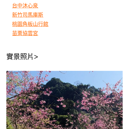
台中沐心泉
新竹司馬庫斯
桃園角板山行館
苗栗協雲宮
實景照片
>