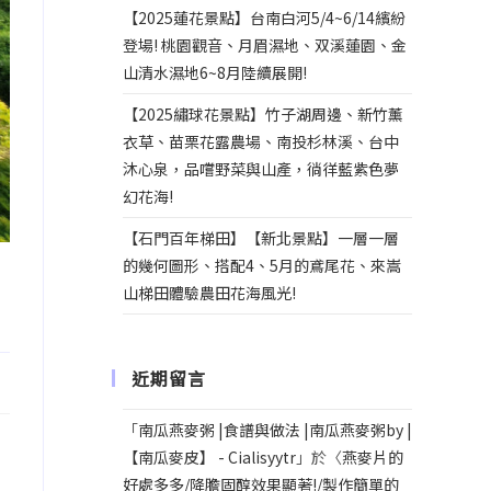
【2025蓮花景點】台南白河5/4~6/14繽紛
登場! 桃園觀音、月眉濕地、双溪蓮園、金
山清水濕地6~8月陸續展開!
【2025繡球花景點】竹子湖周邊、新竹薰
衣草、苗栗花露農場、南投杉林溪、台中
沐心泉，品嚐野菜與山產，徜徉藍紫色夢
幻花海!
【石門百年梯田】【新北景點】一層一層
的幾何圖形、搭配4、5月的鳶尾花、來嵩
山梯田體驗農田花海風光!
近期留言
「
南瓜燕麥粥 |食譜與做法 |南瓜燕麥粥by |
【南瓜麥皮】 - Cialisyytr
」於〈
燕麥片的
好處多多/降膽固醇效果顯著!/製作簡單的