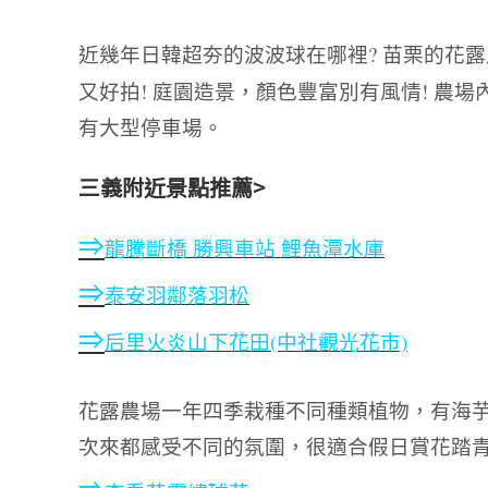
近幾年日韓超夯的波波球在哪裡
?
苗栗的花露
又好拍
!
庭園造景，顏色豐富別有風情
!
農場
有大型停車場。
三義附近景點推薦>
⇒
龍騰斷橋 勝興車站 鯉魚潭水庫
⇒
泰安羽鄰落羽松
⇒
后里火炎山下花田(中社觀光花市)
花露農場一年四季栽種不同種類植物，有海
次來都感受不同的氛圍
很適合假日賞花踏
，