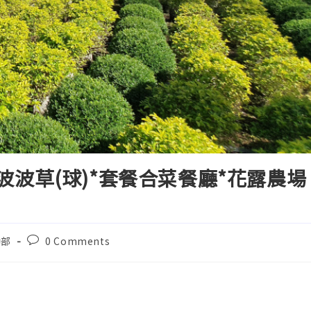
波波草(球)*套餐合菜餐廳*花露農場
中部
0 Comments