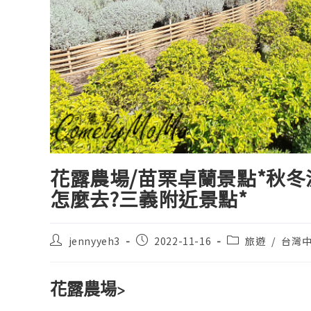
花露農場/苗栗卓蘭景點*秋冬
怎麼去?三義附近景點*
jennyyeh3
2022-11-16
旅遊
/
台灣
花露農場
>