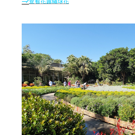
⇒
查看花露繡球花