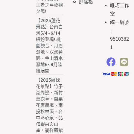
部落格
王者之弓橋觀
唯巧工作
夕陽!
室
【2025蓮花
統一編號
景點】台南白
:
河5/4~6/14
9510382
繽紛登場! 桃
園觀音、月眉
1
濕地、双溪蓮
園、金山清水
濕地6~8月陸
續展開!
【2025繡球
花景點】竹子
湖周邊、新竹
薰衣草、苗栗
花露農場、南
投杉林溪、台
中沐心泉，品
嚐野菜與山
產，徜徉藍紫