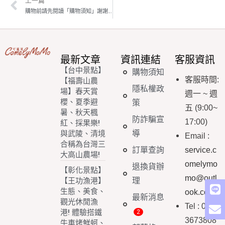
購物前請先閱讀「購物須知」謝謝您!
最新文章
資訊連結
客服資訊
【台中景點】
購物須知
客服時間
:
【福壽山農
隱私權政
場】春天賞
週一
~
週
櫻、夏季避
策
五
(9:00~
暑、秋天楓
防詐騙宣
17:00)
紅、採果樂!
導
與武陵、清境
Email
:
合稱為台灣三
訂單查詢
service.c
大高山農場!
omelymo
退換貨辦
【彰化景點】
mo@outl
理
【王功漁港】
生態、美食、
ook.com
最新消息
觀光休閒漁
Tel : 03-
港! 體驗搭鐵
3673808
牛車烤鮮蚵、