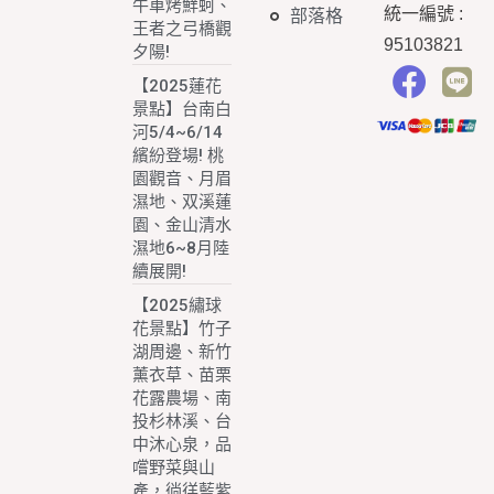
牛車烤鮮蚵、
統一編號
:
部落格
王者之弓橋觀
95103821
夕陽!
【2025蓮花
景點】台南白
河5/4~6/14
繽紛登場! 桃
園觀音、月眉
濕地、双溪蓮
園、金山清水
濕地6~8月陸
續展開!
【2025繡球
花景點】竹子
湖周邊、新竹
薰衣草、苗栗
花露農場、南
投杉林溪、台
中沐心泉，品
嚐野菜與山
產，徜徉藍紫