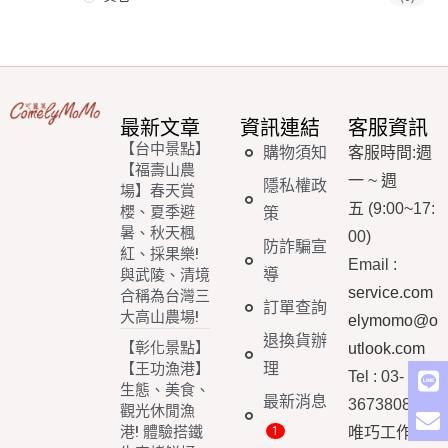
最新文章
資訊連結
客服資訊
【台中景點】
購物須知
客服時間
:
週
【福壽山農
一
~
週
隱私權政
場】春天賞
五
(9:00~17:
櫻、夏季避
策
暑、秋天楓
00)
防詐騙宣
紅、採果樂!
Email
:
導
與武陵、清境
service.com
合稱為台灣三
訂單查詢
大高山農場!
elymomo@o
退換貨辦
【彰化景點】
utlook.com
理
【王功漁港】
Tel : 03-
生態、美食、
最新消息
3673808
觀光休閒漁
港! 體驗搭鐵
唯巧工作室