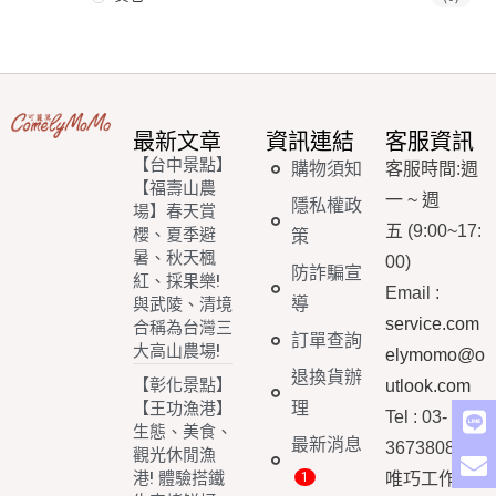
最新文章
資訊連結
客服資訊
【台中景點】
購物須知
客服時間
:
週
【福壽山農
一
~
週
隱私權政
場】春天賞
五
(9:00~17:
櫻、夏季避
策
暑、秋天楓
00)
防詐騙宣
紅、採果樂!
Email
:
導
與武陵、清境
service.com
合稱為台灣三
訂單查詢
大高山農場!
elymomo@o
退換貨辦
【彰化景點】
utlook.com
理
【王功漁港】
Tel : 03-
生態、美食、
最新消息
3673808
觀光休閒漁
港! 體驗搭鐵
唯巧工作室