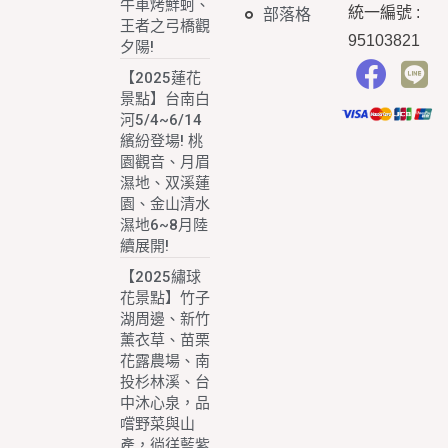
牛車烤鮮蚵、
統一編號
:
部落格
王者之弓橋觀
95103821
夕陽!
【2025蓮花
景點】台南白
河5/4~6/14
繽紛登場! 桃
園觀音、月眉
濕地、双溪蓮
園、金山清水
濕地6~8月陸
續展開!
【2025繡球
花景點】竹子
湖周邊、新竹
薰衣草、苗栗
花露農場、南
投杉林溪、台
中沐心泉，品
嚐野菜與山
產，徜徉藍紫