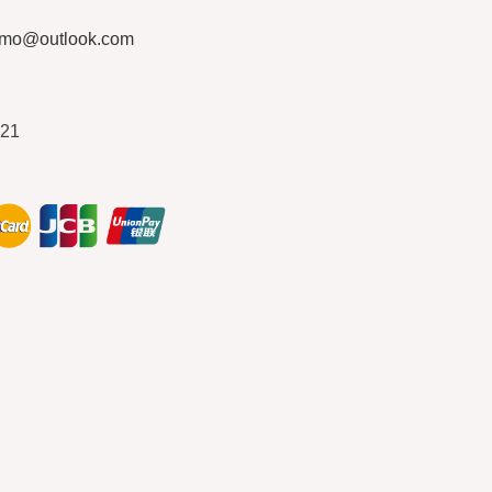
omo@outlook.com
821