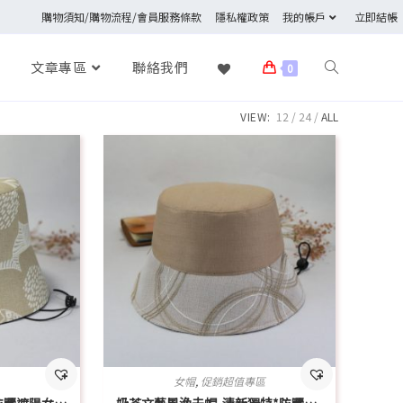
購物須知/購物流程/會員服務條款
隱私權政策
我的帳戶
立即結帳
文章專區
聯絡我們
0
VIEW:
12
24
ALL
女帽
,
促銷超值專區