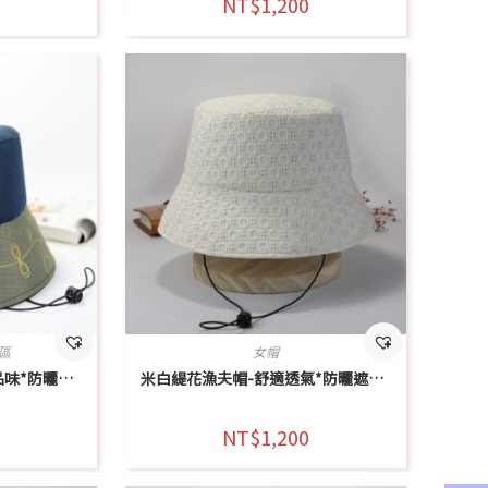
NT$
1,200
區
女帽
深藍質感風漁夫帽-舒適品味*防曬遮陽女帽
米白緹花漁夫帽-舒適透氣*防曬遮陽女帽*手工限量
NT$
1,200