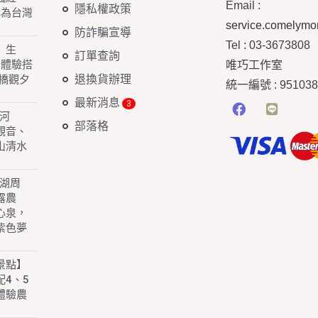
Email
:
隱私權政策
稱為台灣
service.comelym
防詐騙宣導
Tel : 03-3673808
】生
訂單查詢
 體驗搭
唯巧工作室
退換貨辦理
橋觀夕
統一編號
: 95103
最新消息
白河
部落格
園觀音、
山清水
子湖周
露農
心泉，
紫色夢
景點】
4、5
體驗農