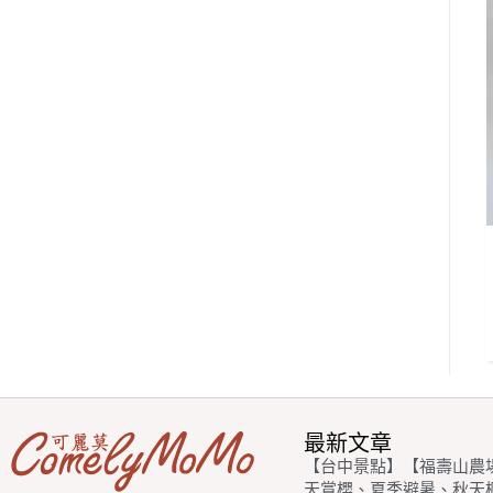
最新文章
【台中景點】【福壽山農
天賞櫻、夏季避暑、秋天