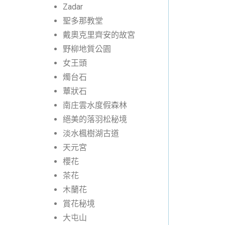
Zadar
聖多那教堂
戴奧克里齊安的故宮
野柳地質公園
女王頭
燭台石
蕈狀石
南庄雲水度假森林
絕美的落羽松秘境
淡水楓樹湖古道
天元宮
櫻花
茶花
木蘭花
賞花秘境
大屯山