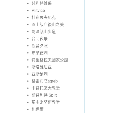
普利特維采
Plitvice
杜布羅夫尼克
圓山飯店後山之美
劍潭親山步道
台北夜景
觀音夕照
布萊德湖
特里格拉夫國家公園
斯洛維尼亞
亞斯納湖
格雷布”Zagreb
卡普托區大教堂
斯普利特 Split
聖多米努斯教堂
札達爾