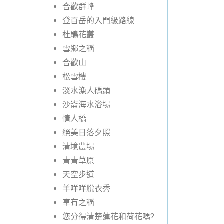
合歡群峰
登百岳的入門級路線
杜鵑花叢
雪鄉之稱
合歡山
松雪樓
淡水漁人碼頭
沙崙海水浴場
情人橋
絕美日落夕照
清境農場
青青草原
天空步道
羊咩咩脫衣秀
享有之稱
您分得清楚蓮花和荷花嗎?