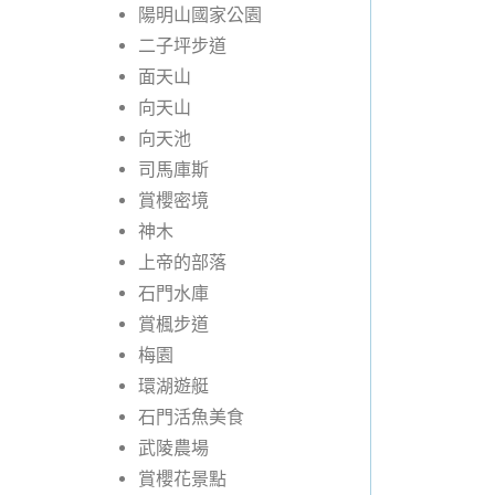
陽明山國家公園
二子坪步道
面天山
向天山
向天池
司馬庫斯
賞櫻密境
神木
上帝的部落
石門水庫
賞楓步道
梅園
環湖遊艇
石門活魚美食
武陵農場
賞櫻花景點