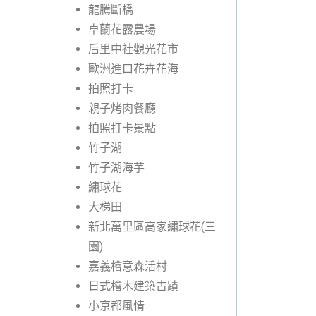
龍騰斷橋
卓蘭花露農場
后里中社觀光花市
歐洲進口花卉花海
拍照打卡
親子烤肉餐廳
拍照打卡景點
竹子湖
竹子湖海芋
繡球花
大梯田
新北萬里區高家繡球花(三
園)
嘉義檜意森活村
日式檜木建築古蹟
小京都風情