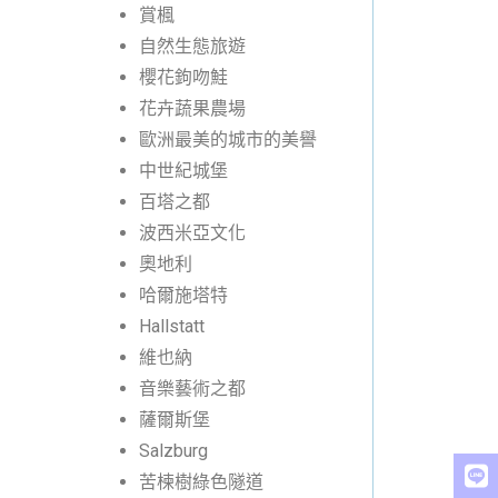
賞楓
自然生態旅遊
櫻花鉤吻鮭
花卉蔬果農場
歐洲最美的城市的美譽
中世紀城堡
百塔之都
波西米亞文化
奧地利
哈爾施塔特
Hallstatt
維也納
音樂藝術之都
薩爾斯堡
Salzburg
苦楝樹綠色隧道