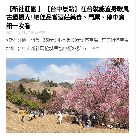
【新社莊園 】【台中景點】在台就能置身歐風
古堡楓光! 順便品嘗酒莊美食、門票、停車資
訊一次看
2024-12-31
尚無留言
>新社莊園 門票 : 350元(可折抵100元) 停車場 : 有三個停車場
地址 :台中市新社區協城里協中街23號 Te
全文