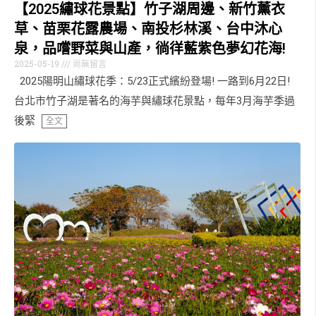
【2025繡球花景點】竹子湖周邊、新竹薰衣
草、苗栗花露農場、南投杉林溪、台中沐心
泉，品嚐野菜與山產，徜徉藍紫色夢幻花海!
2025-05-19
尚無留言
2025陽明山繡球花季：5/23正式繽紛登場! 一路到6月22日!
台北市竹子湖是著名的海芋與繡球花景點，每年3月海芋季過
後緊
全文