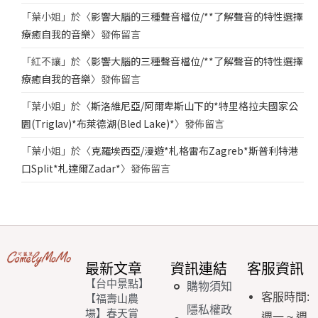
「
葉小姐
」於〈
影響大腦的三種聲音檔位/**了解聲音的特性選擇
療癒自我的音樂
〉發佈留言
「
紅不讓
」於〈
影響大腦的三種聲音檔位/**了解聲音的特性選擇
療癒自我的音樂
〉發佈留言
「
葉小姐
」於〈
斯洛維尼亞/阿爾卑斯山下的*特里格拉夫國家公
園(Triglav)*布萊德湖(Bled Lake)*
〉發佈留言
「
葉小姐
」於〈
克羅埃西亞/漫遊*札格雷布Zagreb*斯普利特港
口Split*札達爾Zadar*
〉發佈留言
最新文章
資訊連結
客服資訊
【台中景點】
購物須知
客服時間
:
【福壽山農
隱私權政
場】春天賞
週一
~
週