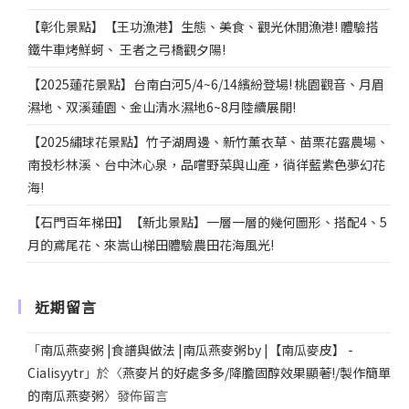
【彰化景點】【王功漁港】生態、美食、觀光休閒漁港! 體驗搭
鐵牛車烤鮮蚵、 王者之弓橋觀夕陽!
【2025蓮花景點】台南白河5/4~6/14繽紛登場! 桃園觀音、月眉
濕地、双溪蓮園、金山清水濕地6~8月陸續展開!
【2025繡球花景點】竹子湖周邊、新竹薰衣草、苗栗花露農場、
南投杉林溪、台中沐心泉，品嚐野菜與山產，徜徉藍紫色夢幻花
海!
【石門百年梯田】【新北景點】一層一層的幾何圖形、搭配4、5
月的鳶尾花、來嵩山梯田體驗農田花海風光!
近期留言
「
南瓜燕麥粥 |食譜與做法 |南瓜燕麥粥by |【南瓜麥皮】 -
Cialisyytr
」於〈
燕麥片的好處多多/降膽固醇效果顯著!/製作簡單
的南瓜燕麥粥
〉發佈留言