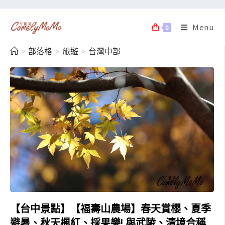
Menu
0
>
部落格
>
旅遊
>
台灣中部
【台中景點】【福壽山農場】春天賞櫻、夏季
避暑、秋天楓紅、採果樂! 與武陵、清境合稱