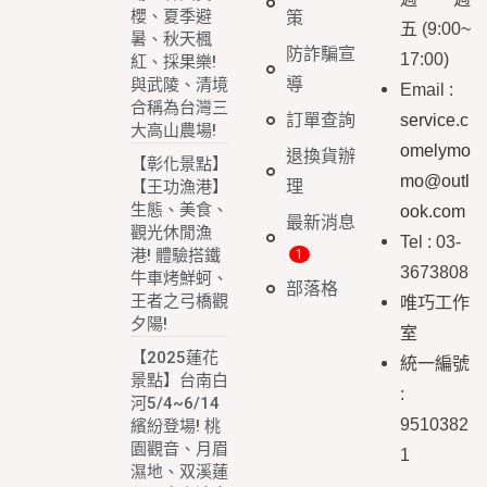
櫻、夏季避
策
五
(9:00~
暑、秋天楓
防詐騙宣
17:00)
紅、採果樂!
導
與武陵、清境
Email
:
合稱為台灣三
訂單查詢
service.c
大高山農場!
omelymo
退換貨辦
【彰化景點】
mo@outl
理
【王功漁港】
生態、美食、
ook.com
最新消息
觀光休閒漁
Tel : 03-
港! 體驗搭鐵
3673808
牛車烤鮮蚵、
部落格
王者之弓橋觀
唯巧工作
夕陽!
室
【2025蓮花
統一編號
景點】台南白
:
河5/4~6/14
9510382
繽紛登場! 桃
園觀音、月眉
1
濕地、双溪蓮