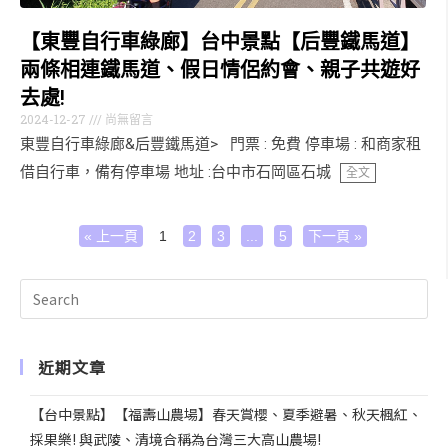
【東豐自行車綠廊】台中景點【后豐鐵馬道】
兩條相連鐵馬道、假日情侶約會、親子共遊好
去處!
2024-12-27
尚無留言
東豐自行車綠廊&后豐鐵馬道> 門票 : 免費 停車場 : 和商家租
借自行車，備有停車場 地址 :台中市石岡區石城
全文
« 上一頁
1
2
3
...
5
下一頁 »
近期文章
【台中景點】【福壽山農場】春天賞櫻、夏季避暑、秋天楓紅、
採果樂! 與武陵、清境合稱為台灣三大高山農場!