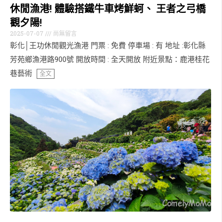
休閒漁港! 體驗搭鐵牛車烤鮮蚵、 王者之弓橋
觀夕陽!
2025-07-07
尚無留言
彰化│王功休閒觀光漁港 門票 : 免費 停車場 : 有 地址 :彰化縣
芳苑鄉漁港路900號 開放時間 : 全天開放 附近景點：鹿港桂花
巷藝術
全文