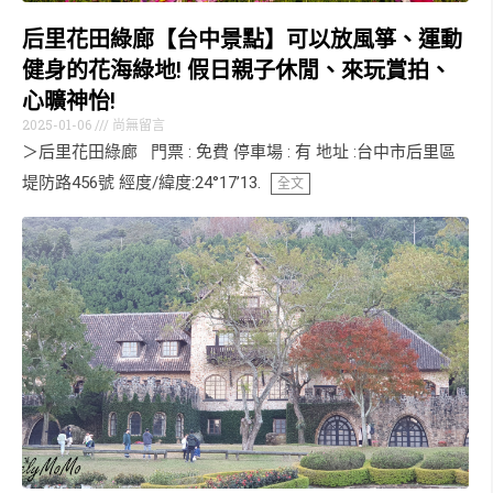
后里花田綠廊【台中景點】可以放風箏、運動
健身的花海綠地! 假日親子休閒、來玩賞拍、
心曠神怡!
2025-01-06
尚無留言
＞后里花田綠廊 門票 : 免費 停車場 : 有 地址 :台中市后里區
堤防路456號 經度/緯度:24°17’13.
全文