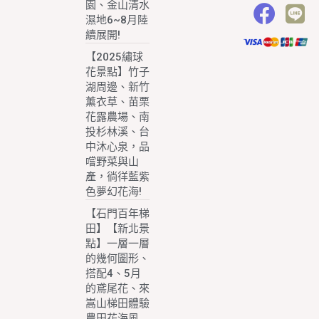
園、金山清水
濕地6~8月陸
續展開!
【2025繡球
花景點】竹子
湖周邊、新竹
薰衣草、苗栗
花露農場、南
投杉林溪、台
中沐心泉，品
嚐野菜與山
產，徜徉藍紫
色夢幻花海!
【石門百年梯
田】【新北景
點】一層一層
的幾何圖形、
搭配4、5月
的鳶尾花、來
嵩山梯田體驗
農田花海風