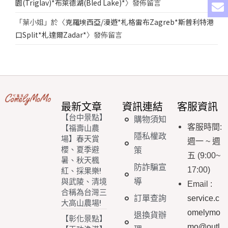
園(Triglav)*布萊德湖(Bled Lake)*
〉發佈留言
「
葉小姐
」於〈
克羅埃西亞/漫遊*札格雷布Zagreb*斯普利特港
口Split*札達爾Zadar*
〉發佈留言
最新文章
資訊連結
客服資訊
【台中景點】
購物須知
客服時間
:
【福壽山農
隱私權政
場】春天賞
週一
~
週
櫻、夏季避
策
五
(9:00~
暑、秋天楓
防詐騙宣
17:00)
紅、採果樂!
導
與武陵、清境
Email
:
合稱為台灣三
訂單查詢
service.c
大高山農場!
omelymo
退換貨辦
【彰化景點】
mo@outl