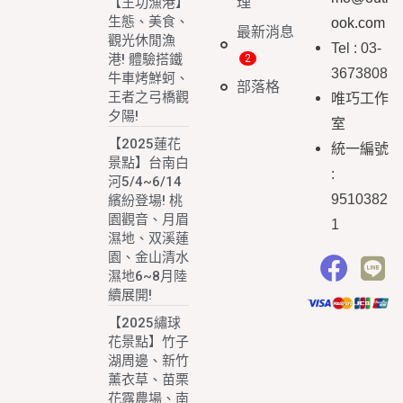
理
【王功漁港】
生態、美食、
ook.com
最新消息
觀光休閒漁
Tel : 03-
港! 體驗搭鐵
3673808
牛車烤鮮蚵、
部落格
王者之弓橋觀
唯巧工作
夕陽!
室
【2025蓮花
統一編號
景點】台南白
:
河5/4~6/14
9510382
繽紛登場! 桃
園觀音、月眉
1
濕地、双溪蓮
園、金山清水
濕地6~8月陸
續展開!
【2025繡球
花景點】竹子
湖周邊、新竹
薰衣草、苗栗
花露農場、南