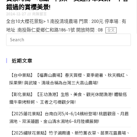
錯過的賞櫻美景!
2024-12-27
尚無留言
全台10大櫻花景點> 1.南投清境農場 門票 : 200元 停車場 : 有
地址 :南投縣仁愛鄉仁和路186-1號 開放時間 : 08
全文
近期文章
【台中景點】【福壽山農場】春天賞櫻、夏季避暑、秋天楓紅、
採果樂! 與武陵、清境合稱為台灣三大高山農場!
【彰化景點】【王功漁港】生態、美食、觀光休閒漁港! 體驗搭
鐵牛車烤鮮蚵、 王者之弓橋觀夕陽!
【2025蓮花景點】台南白河5/4~6/14繽紛登場! 桃園觀音、月眉
濕地、双溪蓮園、金山清水濕地6~8月陸續展開!
【2025繡球花景點】竹子湖周邊、新竹薰衣草、苗栗花露農場、