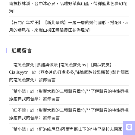
南投杉林溪、台中沐心泉，品嚐野菜與山產，徜徉藍紫色夢幻花
海!
【石門百年梯田】【新北景點】一層一層的幾何圖形、搭配4、5
月的鳶尾花、來嵩山梯田體驗農田花海風光!
近期留言
「
南瓜燕麥粥 |食譜與做法 |南瓜燕麥粥by |【南瓜麥皮】 -
Cialisyytr
」於〈
燕麥片的好處多多/降膽固醇效果顯著!/製作簡單
的南瓜燕麥粥
〉發佈留言
「
葉小姐
」於〈
影響大腦的三種聲音檔位/**了解聲音的特性選擇
療癒自我的音樂
〉發佈留言
「
紅不讓
」於〈
影響大腦的三種聲音檔位/**了解聲音的特性選擇
療癒自我的音樂
〉發佈留言
「
葉小姐
」於〈
斯洛維尼亞/阿爾卑斯山下的*特里格拉夫國家公