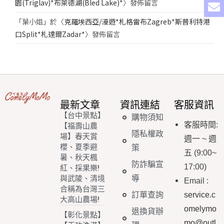
園(Triglav)*布萊德湖(Bled Lake)*
〉發佈留言
「
葉小姐
」於〈
克羅埃西亞/漫遊*札格雷布Zagreb*斯普利特港
口Split*札達爾Zadar*
〉發佈留言
最新文章
資訊連結
客服資訊
【台中景點】
購物須知
客服時間
:
【福壽山農
隱私權政
場】春天賞
週一
~
週
櫻、夏季避
策
五
(9:00~
暑、秋天楓
防詐騙宣
17:00)
紅、採果樂!
導
與武陵、清境
Email
:
合稱為台灣三
訂單查詢
service.c
大高山農場!
omelymo
退換貨辦
【彰化景點】
mo@outl