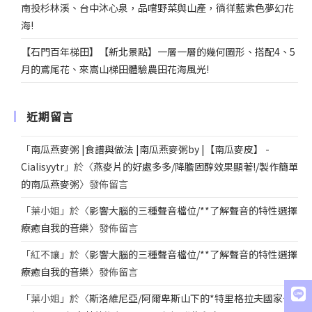
南投杉林溪、台中沐心泉，品嚐野菜與山產，徜徉藍紫色夢幻花
海!
【石門百年梯田】【新北景點】一層一層的幾何圖形、搭配4、5
月的鳶尾花、來嵩山梯田體驗農田花海風光!
近期留言
「
南瓜燕麥粥 |食譜與做法 |南瓜燕麥粥by |【南瓜麥皮】 -
Cialisyytr
」於〈
燕麥片的好處多多/降膽固醇效果顯著!/製作簡單
的南瓜燕麥粥
〉發佈留言
「
葉小姐
」於〈
影響大腦的三種聲音檔位/**了解聲音的特性選擇
療癒自我的音樂
〉發佈留言
「
紅不讓
」於〈
影響大腦的三種聲音檔位/**了解聲音的特性選擇
療癒自我的音樂
〉發佈留言
「
葉小姐
」於〈
斯洛維尼亞/阿爾卑斯山下的*特里格拉夫國家公