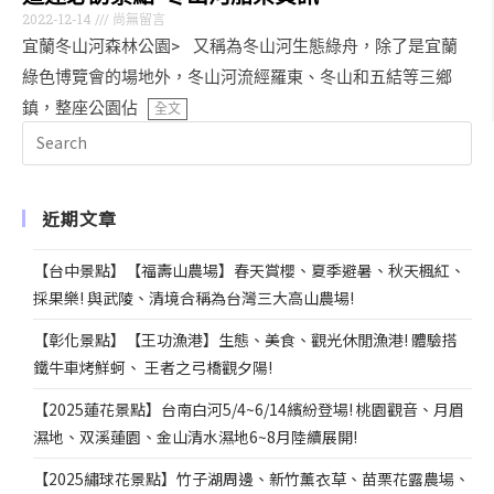
2022-12-14
尚無留言
宜蘭冬山河森林公園> 又稱為冬山河生態綠舟，除了是宜蘭
綠色博覽會的場地外，冬山河流經羅東、冬山和五結等三鄉
鎮，整座公園佔
全文
近期文章
【台中景點】【福壽山農場】春天賞櫻、夏季避暑、秋天楓紅、
採果樂! 與武陵、清境合稱為台灣三大高山農場!
【彰化景點】【王功漁港】生態、美食、觀光休閒漁港! 體驗搭
鐵牛車烤鮮蚵、 王者之弓橋觀夕陽!
【2025蓮花景點】台南白河5/4~6/14繽紛登場! 桃園觀音、月眉
濕地、双溪蓮園、金山清水濕地6~8月陸續展開!
【2025繡球花景點】竹子湖周邊、新竹薰衣草、苗栗花露農場、