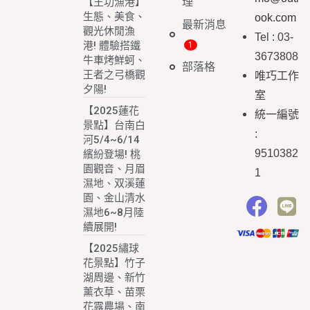
理
【王功漁港】
生態、美食、
ook.com
最新消息
觀光休閒漁
Tel : 03-
港! 體驗搭鐵
3673808
牛車烤鮮蚵、
部落格
王者之弓橋觀
唯巧工作
夕陽!
室
【2025蓮花
統一編號
景點】台南白
:
河5/4~6/14
9510382
繽紛登場! 桃
園觀音、月眉
1
濕地、双溪蓮
園、金山清水
濕地6~8月陸
續展開!
【2025繡球
花景點】竹子
湖周邊、新竹
薰衣草、苗栗
花露農場、南