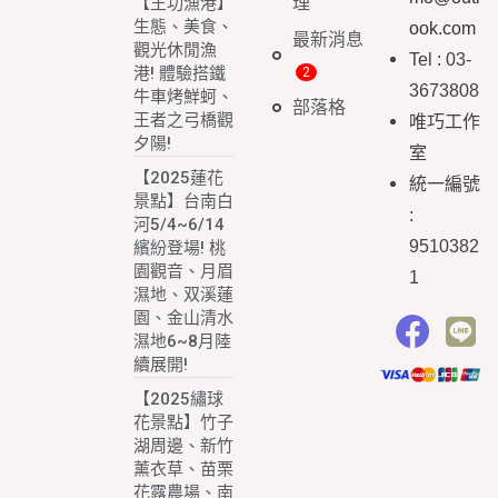
理
【王功漁港】
生態、美食、
ook.com
最新消息
觀光休閒漁
Tel : 03-
港! 體驗搭鐵
3673808
牛車烤鮮蚵、
部落格
王者之弓橋觀
唯巧工作
夕陽!
室
【2025蓮花
統一編號
景點】台南白
:
河5/4~6/14
9510382
繽紛登場! 桃
園觀音、月眉
1
濕地、双溪蓮
園、金山清水
濕地6~8月陸
續展開!
【2025繡球
花景點】竹子
湖周邊、新竹
薰衣草、苗栗
花露農場、南