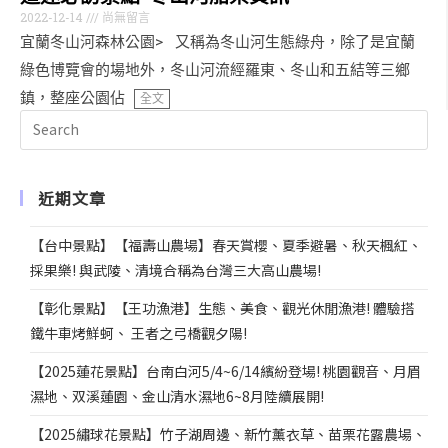
2022-12-14
尚無留言
宜蘭冬山河森林公園> 又稱為冬山河生態綠舟，除了是宜蘭
綠色博覽會的場地外，冬山河流經羅東、冬山和五結等三鄉
鎮，整座公園佔
全文
近期文章
【台中景點】【福壽山農場】春天賞櫻、夏季避暑、秋天楓紅、
採果樂! 與武陵、清境合稱為台灣三大高山農場!
【彰化景點】【王功漁港】生態、美食、觀光休閒漁港! 體驗搭
鐵牛車烤鮮蚵、 王者之弓橋觀夕陽!
【2025蓮花景點】台南白河5/4~6/14繽紛登場! 桃園觀音、月眉
濕地、双溪蓮園、金山清水濕地6~8月陸續展開!
【2025繡球花景點】竹子湖周邊、新竹薰衣草、苗栗花露農場、