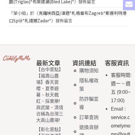
園(Triglav)*布萊德湖(Bled Lake)*
〉發佈留言
「
葉小姐
」於〈
克羅埃西亞/漫遊*札格雷布Zagreb*斯普利特港
口Split*札達爾Zadar*
〉發佈留言
最新文章
資訊連結
客服資訊
【台中景點】
購物須知
客服時間
:
【福壽山農
隱私權政
場】春天賞
週一
~
週
櫻、夏季避
策
五
(9:00~
暑、秋天楓
防詐騙宣
17:00)
紅、採果樂!
導
與武陵、清境
Email
:
合稱為台灣三
訂單查詢
service.c
大高山農場!
omelymo
退換貨辦
【彰化景點】
mo@outl