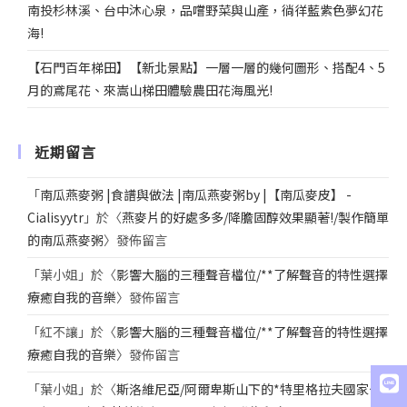
南投杉林溪、台中沐心泉，品嚐野菜與山產，徜徉藍紫色夢幻花
海!
【石門百年梯田】【新北景點】一層一層的幾何圖形、搭配4、5
月的鳶尾花、來嵩山梯田體驗農田花海風光!
近期留言
「
南瓜燕麥粥 |食譜與做法 |南瓜燕麥粥by |【南瓜麥皮】 -
Cialisyytr
」於〈
燕麥片的好處多多/降膽固醇效果顯著!/製作簡單
的南瓜燕麥粥
〉發佈留言
「
葉小姐
」於〈
影響大腦的三種聲音檔位/**了解聲音的特性選擇
療癒自我的音樂
〉發佈留言
「
紅不讓
」於〈
影響大腦的三種聲音檔位/**了解聲音的特性選擇
療癒自我的音樂
〉發佈留言
「
葉小姐
」於〈
斯洛維尼亞/阿爾卑斯山下的*特里格拉夫國家公