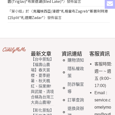
園(Triglav)*布萊德湖(Bled Lake)*
〉發佈留言
「
葉小姐
」於〈
克羅埃西亞/漫遊*札格雷布Zagreb*斯普利特港
口Split*札達爾Zadar*
〉發佈留言
最新文章
資訊連結
客服資訊
【台中景點】
購物須知
客服時間
:
【福壽山農
隱私權政
場】春天賞
週一
~
週
櫻、夏季避
策
五
(9:00~
暑、秋天楓
防詐騙宣
17:00)
紅、採果樂!
導
與武陵、清境
Email
:
合稱為台灣三
訂單查詢
service.c
大高山農場!
omelymo
退換貨辦
【彰化景點】
mo@outl