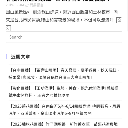
2019-09-04
尚無留言
圓山風景區> 劍潭親山步道，鄰近圓山飯店和士林夜市 向
來是台北市民運動,爬山和賞夜景的秘境，不但可以流流汗
全
文
近期文章
【台中景點】【福壽山農場】春天賞櫻、夏季避暑、秋天楓紅、
採果樂! 與武陵、清境合稱為台灣三大高山農場!
【彰化景點】【王功漁港】生態、美食、觀光休閒漁港! 體驗搭
鐵牛車烤鮮蚵、 王者之弓橋觀夕陽!
【2025蓮花景點】台南白河5/4~6/14繽紛登場! 桃園觀音、月眉
濕地、双溪蓮園、金山清水濕地6~8月陸續展開!
【2025繡球花景點】竹子湖周邊、新竹薰衣草、苗栗花露農場、