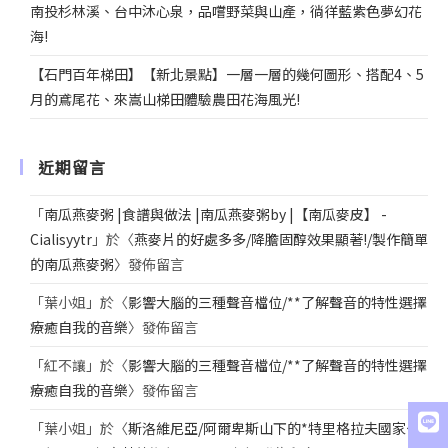
南投杉林溪、台中沐心泉，品嚐野菜與山產，徜徉藍紫色夢幻花
海!
【石門百年梯田】【新北景點】一層一層的幾何圖形、搭配4、5
月的鳶尾花、來嵩山梯田體驗農田花海風光!
近期留言
「
南瓜燕麥粥 |食譜與做法 |南瓜燕麥粥by |【南瓜麥皮】 -
Cialisyytr
」於〈
燕麥片的好處多多/降膽固醇效果顯著!/製作簡單
的南瓜燕麥粥
〉發佈留言
「
葉小姐
」於〈
影響大腦的三種聲音檔位/**了解聲音的特性選擇
療癒自我的音樂
〉發佈留言
「
紅不讓
」於〈
影響大腦的三種聲音檔位/**了解聲音的特性選擇
療癒自我的音樂
〉發佈留言
「
葉小姐
」於〈
斯洛維尼亞/阿爾卑斯山下的*特里格拉夫國家公