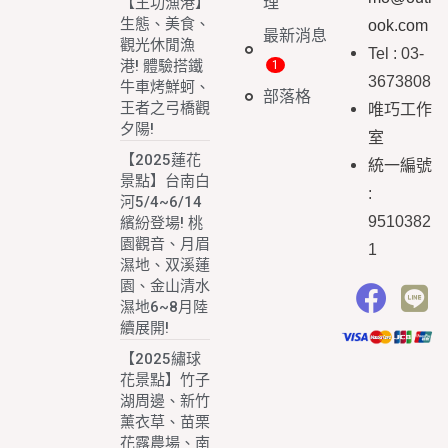
理
【王功漁港】
生態、美食、
ook.com
最新消息
觀光休閒漁
Tel : 03-
港! 體驗搭鐵
3673808
牛車烤鮮蚵、
部落格
王者之弓橋觀
唯巧工作
夕陽!
室
【2025蓮花
統一編號
景點】台南白
:
河5/4~6/14
9510382
繽紛登場! 桃
園觀音、月眉
1
濕地、双溪蓮
園、金山清水
濕地6~8月陸
續展開!
【2025繡球
花景點】竹子
湖周邊、新竹
薰衣草、苗栗
花露農場、南