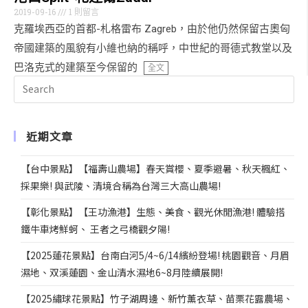
2019-09-16
1 則留言
克羅埃西亞的首都-札格雷布 Zagreb，由於他仍然保留古奧匈
帝國建築的風貌有小維也納的稱呼，中世紀的哥德式教堂以及
巴洛克式的建築至今保留的
全文
近期文章
【台中景點】【福壽山農場】春天賞櫻、夏季避暑、秋天楓紅、
採果樂! 與武陵、清境合稱為台灣三大高山農場!
【彰化景點】【王功漁港】生態、美食、觀光休閒漁港! 體驗搭
鐵牛車烤鮮蚵、 王者之弓橋觀夕陽!
【2025蓮花景點】台南白河5/4~6/14繽紛登場! 桃園觀音、月眉
濕地、双溪蓮園、金山清水濕地6~8月陸續展開!
【2025繡球花景點】竹子湖周邊、新竹薰衣草、苗栗花露農場、