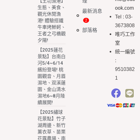
理
【王功漁港】
生態、美食、
ook.com
最新消息
觀光休閒漁
Tel : 03-
港! 體驗搭鐵
3673808
牛車烤鮮蚵、
部落格
王者之弓橋觀
唯巧工作
夕陽!
室
【2025蓮花
統一編號
景點】台南白
:
河5/4~6/14
9510382
繽紛登場! 桃
園觀音、月眉
1
濕地、双溪蓮
園、金山清水
濕地6~8月陸
續展開!
【2025繡球
花景點】竹子
湖周邊、新竹
薰衣草、苗栗
花露農場、南