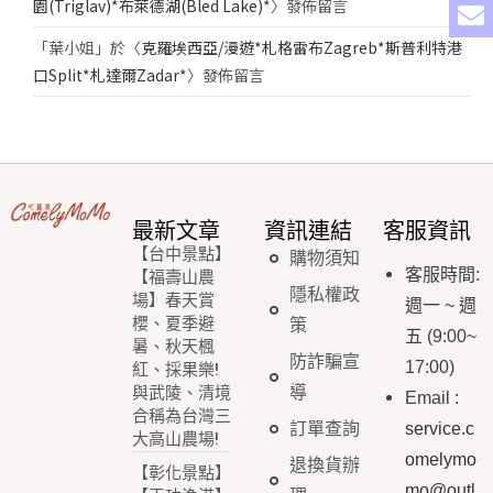
園(Triglav)*布萊德湖(Bled Lake)*
〉發佈留言
「
葉小姐
」於〈
克羅埃西亞/漫遊*札格雷布Zagreb*斯普利特港
口Split*札達爾Zadar*
〉發佈留言
最新文章
資訊連結
客服資訊
【台中景點】
購物須知
客服時間
:
【福壽山農
隱私權政
場】春天賞
週一
~
週
櫻、夏季避
策
五
(9:00~
暑、秋天楓
防詐騙宣
17:00)
紅、採果樂!
導
與武陵、清境
Email
:
合稱為台灣三
訂單查詢
service.c
大高山農場!
omelymo
退換貨辦
【彰化景點】
mo@outl