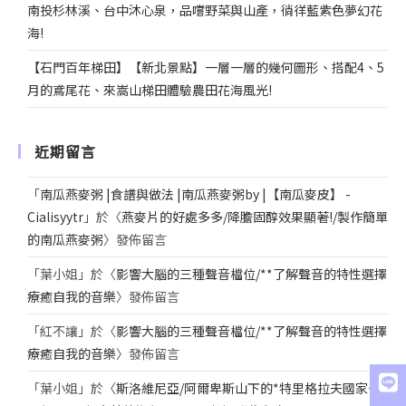
南投杉林溪、台中沐心泉，品嚐野菜與山產，徜徉藍紫色夢幻花
海!
【石門百年梯田】【新北景點】一層一層的幾何圖形、搭配4、5
月的鳶尾花、來嵩山梯田體驗農田花海風光!
近期留言
「
南瓜燕麥粥 |食譜與做法 |南瓜燕麥粥by |【南瓜麥皮】 -
Cialisyytr
」於〈
燕麥片的好處多多/降膽固醇效果顯著!/製作簡單
的南瓜燕麥粥
〉發佈留言
「
葉小姐
」於〈
影響大腦的三種聲音檔位/**了解聲音的特性選擇
療癒自我的音樂
〉發佈留言
「
紅不讓
」於〈
影響大腦的三種聲音檔位/**了解聲音的特性選擇
療癒自我的音樂
〉發佈留言
「
葉小姐
」於〈
斯洛維尼亞/阿爾卑斯山下的*特里格拉夫國家公