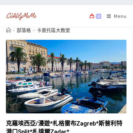
Menu
0
>
部落格
>
卡普托區大教堂
克羅埃西亞/漫遊*札格雷布Zagreb*斯普利特
港口Split*札達爾Zadar*