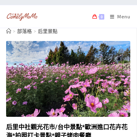
Menu
0
>
部落格
>
后里景點
后里中社觀光花市/台中景點*歐洲進口花卉花
海*拍照打卡景點*親子烤肉餐廳