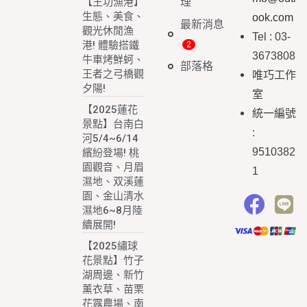
理
【王功漁港】
生態、美食、
ook.com
最新消息
觀光休閒漁
Tel : 03-
港! 體驗搭鐵
3673808
牛車烤鮮蚵、
部落格
王者之弓橋觀
唯巧工作
夕陽!
室
【2025蓮花
統一編號
景點】台南白
:
河5/4~6/14
9510382
繽紛登場! 桃
園觀音、月眉
1
濕地、双溪蓮
園、金山清水
濕地6~8月陸
續展開!
【2025繡球
花景點】竹子
湖周邊、新竹
薰衣草、苗栗
花露農場、南