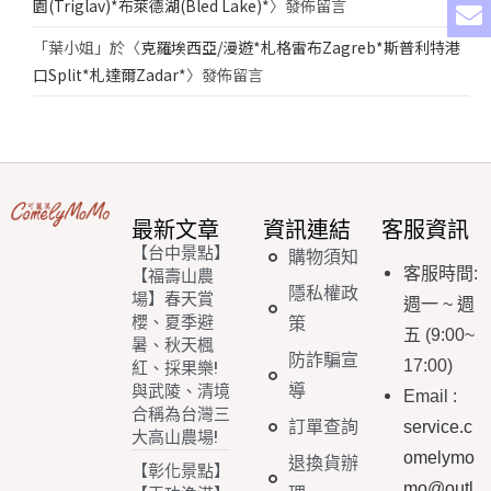
園(Triglav)*布萊德湖(Bled Lake)*
〉發佈留言
「
葉小姐
」於〈
克羅埃西亞/漫遊*札格雷布Zagreb*斯普利特港
口Split*札達爾Zadar*
〉發佈留言
最新文章
資訊連結
客服資訊
【台中景點】
購物須知
客服時間
:
【福壽山農
隱私權政
場】春天賞
週一
~
週
櫻、夏季避
策
五
(9:00~
暑、秋天楓
防詐騙宣
17:00)
紅、採果樂!
導
與武陵、清境
Email
:
合稱為台灣三
訂單查詢
service.c
大高山農場!
omelymo
退換貨辦
【彰化景點】
mo@outl