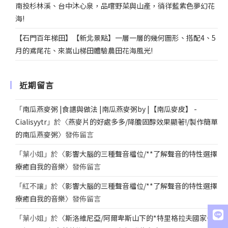
南投杉林溪、台中沐心泉，品嚐野菜與山產，徜徉藍紫色夢幻花
海!
【石門百年梯田】【新北景點】一層一層的幾何圖形、搭配4、5
月的鳶尾花、來嵩山梯田體驗農田花海風光!
近期留言
「
南瓜燕麥粥 |食譜與做法 |南瓜燕麥粥by |【南瓜麥皮】 -
Cialisyytr
」於〈
燕麥片的好處多多/降膽固醇效果顯著!/製作簡單
的南瓜燕麥粥
〉發佈留言
「
葉小姐
」於〈
影響大腦的三種聲音檔位/**了解聲音的特性選擇
療癒自我的音樂
〉發佈留言
「
紅不讓
」於〈
影響大腦的三種聲音檔位/**了解聲音的特性選擇
療癒自我的音樂
〉發佈留言
「
葉小姐
」於〈
斯洛維尼亞/阿爾卑斯山下的*特里格拉夫國家公