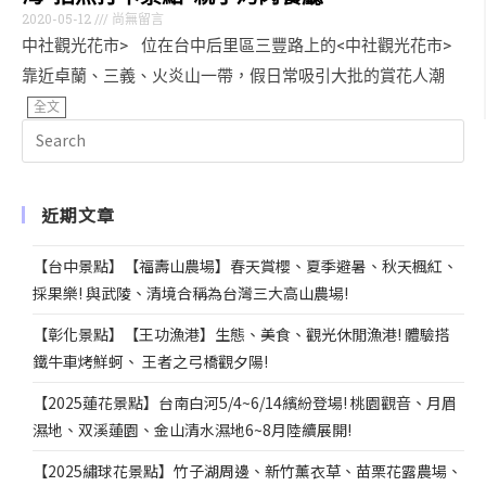
2020-05-12
尚無留言
中社觀光花市> 位在台中后里區三豐路上的<中社觀光花市>
靠近卓蘭、三義、火炎山一帶，假日常吸引大批的賞花人潮
全文
近期文章
【台中景點】【福壽山農場】春天賞櫻、夏季避暑、秋天楓紅、
採果樂! 與武陵、清境合稱為台灣三大高山農場!
【彰化景點】【王功漁港】生態、美食、觀光休閒漁港! 體驗搭
鐵牛車烤鮮蚵、 王者之弓橋觀夕陽!
【2025蓮花景點】台南白河5/4~6/14繽紛登場! 桃園觀音、月眉
濕地、双溪蓮園、金山清水濕地6~8月陸續展開!
【2025繡球花景點】竹子湖周邊、新竹薰衣草、苗栗花露農場、