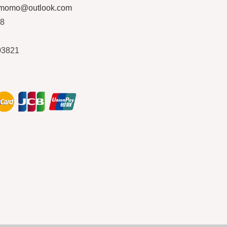
ymomo@outlook.com
08
03821