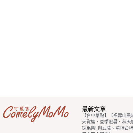
最新文章
【台中景點】【福壽山農
天賞櫻、夏季避暑、秋天
採果樂! 與武陵、清境合