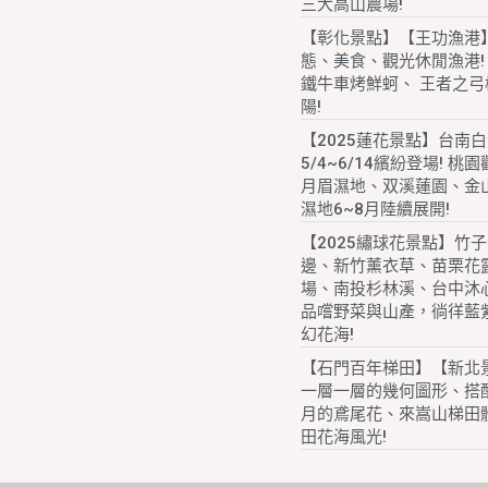
三大高山農場!
【彰化景點】【王功漁港
態、美食、觀光休閒漁港!
鐵牛車烤鮮蚵、 王者之弓
陽!
【2025蓮花景點】台南
5/4~6/14繽紛登場! 桃
月眉濕地、双溪蓮園、金
濕地6~8月陸續展開!
【2025繡球花景點】竹
邊、新竹薰衣草、苗栗花
場、南投杉林溪、台中沐
品嚐野菜與山產，徜徉藍
幻花海!
【石門百年梯田】【新北
一層一層的幾何圖形、搭配
月的鳶尾花、來嵩山梯田
田花海風光!