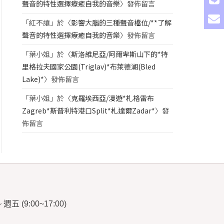
聲音的特性選擇療癒自我的音樂
〉發佈留言
「
紅不讓
」於〈
影響大腦的三種聲音檔位/**了解
聲音的特性選擇療癒自我的音樂
〉發佈留言
「
葉小姐
」於〈
斯洛維尼亞/阿爾卑斯山下的*特
里格拉夫國家公園(Triglav)*布萊德湖(Bled
Lake)*
〉發佈留言
「
葉小姐
」於〈
克羅埃西亞/漫遊*札格雷布
Zagreb*斯普利特港口Split*札達爾Zadar*
〉發
佈留言
~
週五
(9:00~17:00)