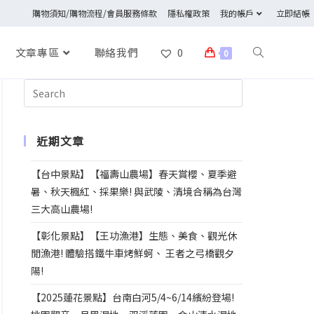
購物須知/購物流程/會員服務條款
隱私權政策
我的帳戶
立即結帳
文章專區
聯絡我們
0
0
近期文章
【台中景點】【福壽山農場】春天賞櫻、夏季避
暑、秋天楓紅、採果樂! 與武陵、清境合稱為台灣
三大高山農場!
【彰化景點】【王功漁港】生態、美食、觀光休
閒漁港! 體驗搭鐵牛車烤鮮蚵、 王者之弓橋觀夕
陽!
【2025蓮花景點】台南白河5/4~6/14繽紛登場!