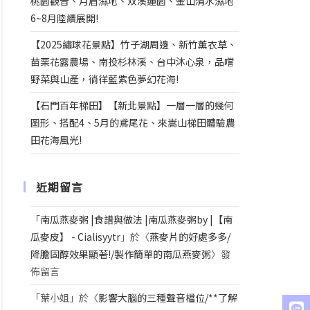
桃園觀音、月眉濕地、双溪蓮園、金山清水濕地
6~8月陸續展開!
【2025繡球花景點】竹子湖周邊、新竹薰衣草、
苗栗花露農場、南投杉林溪、台中沐心泉，品嚐
野菜與山產，徜徉藍紫色夢幻花海!
【石門百年梯田】【新北景點】一層一層的幾何
圖形、搭配4、5月的鳶尾花、來嵩山梯田體驗農
田花海風光!
近期留言
「
南瓜燕麥粥 |食譜與做法 |南瓜燕麥粥by |【南
瓜麥皮】 - Cialisyytr
」於〈
燕麥片的好處多多/
降膽固醇效果顯著!/製作簡單的南瓜燕麥粥
〉發
佈留言
「
葉小姐
」於〈
影響大腦的三種聲音檔位/**了解