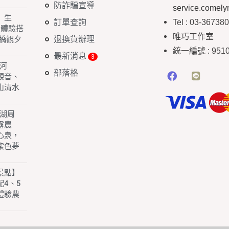
防詐騙宣導
service.comel
】生
訂單查詢
Tel : 03-36738
 體驗搭
唯巧工作室
退換貨辦理
橋觀夕
統一編號
: 951
最新消息
白河
部落格
園觀音、
山清水
子湖周
露農
心泉，
紫色夢
景點】
4、5
體驗農