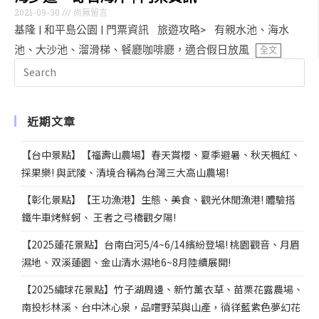
2021-09-30
尚無留言
基隆 | 和平島公園 | 門票資訊 旅遊攻略> 有親水池、海水
池、大沙池、溜滑梯、餐廳咖啡廳，適合假日放風
全文
近期文章
【台中景點】【福壽山農場】春天賞櫻、夏季避暑、秋天楓紅、
採果樂! 與武陵、清境合稱為台灣三大高山農場!
【彰化景點】【王功漁港】生態、美食、觀光休閒漁港! 體驗搭
鐵牛車烤鮮蚵、 王者之弓橋觀夕陽!
【2025蓮花景點】台南白河5/4~6/14繽紛登場! 桃園觀音、月眉
濕地、双溪蓮園、金山清水濕地6~8月陸續展開!
【2025繡球花景點】竹子湖周邊、新竹薰衣草、苗栗花露農場、
南投杉林溪、台中沐心泉，品嚐野菜與山產，徜徉藍紫色夢幻花