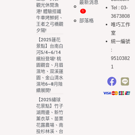
最新消息
觀光休閒漁
Tel : 03-
港! 體驗搭鐵
3673808
牛車烤鮮蚵、
部落格
王者之弓橋觀
唯巧工作
夕陽!
室
【2025蓮花
統一編號
景點】台南白
:
河5/4~6/14
9510382
繽紛登場! 桃
園觀音、月眉
1
濕地、双溪蓮
園、金山清水
濕地6~8月陸
續展開!
【2025繡球
花景點】竹子
湖周邊、新竹
薰衣草、苗栗
花露農場、南
投杉林溪、台