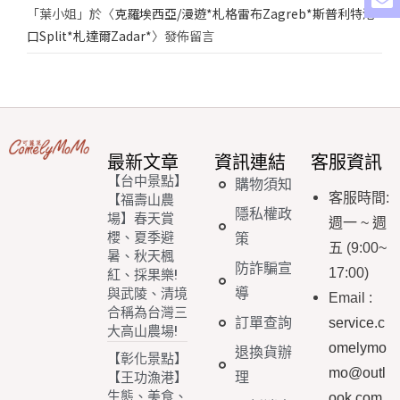
「
葉小姐
」於〈
克羅埃西亞/漫遊*札格雷布Zagreb*斯普利特港
口Split*札達爾Zadar*
〉發佈留言
最新文章
資訊連結
客服資訊
【台中景點】
購物須知
客服時間
:
【福壽山農
隱私權政
場】春天賞
週一
~
週
櫻、夏季避
策
五
(9:00~
暑、秋天楓
防詐騙宣
17:00)
紅、採果樂!
導
與武陵、清境
Email
:
合稱為台灣三
訂單查詢
service.c
大高山農場!
omelymo
退換貨辦
【彰化景點】
mo@outl
理
【王功漁港】
生態、美食、
ook.com