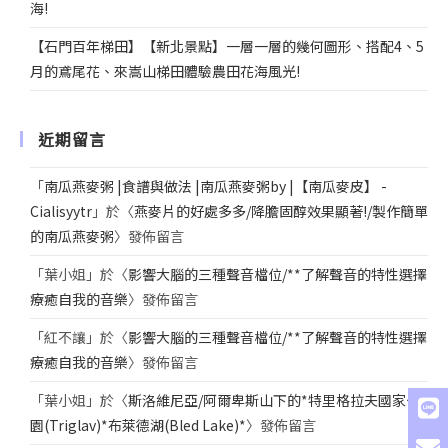
海!
【石門百年梯田】【新北景點】一層一層的幾何圖形、搭配4、5
月的鳶尾花、來嵩山梯田體驗農田花海風光!
近期留言
「
南瓜燕麥粥 |食譜與做法 |南瓜燕麥粥by |【南瓜麥皮】 -
Cialisyytr
」於〈
燕麥片的好處多多/降膽固醇效果顯著!/製作簡單
的南瓜燕麥粥
〉發佈留言
「
葉小姐
」於〈
影響大腦的三種聲音檔位/**了解聲音的特性選擇
療癒自我的音樂
〉發佈留言
「
紅不讓
」於〈
影響大腦的三種聲音檔位/**了解聲音的特性選擇
療癒自我的音樂
〉發佈留言
「
葉小姐
」於〈
斯洛維尼亞/阿爾卑斯山下的*特里格拉夫國家公
園(Triglav)*布萊德湖(Bled Lake)*
〉發佈留言