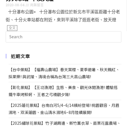
2020-08-04
尚無留言
十分瀑布公園> 十分瀑布公園位於新北市平溪區距離十分老
街、十分火車站都在附近，來到平溪除了逛逛老街、放天燈
全文
近期文章
【台中景點】【福壽山農場】春天賞櫻、夏季避暑、秋天楓紅、
採果樂! 與武陵、清境合稱為台灣三大高山農場!
【彰化景點】【王功漁港】生態、美食、觀光休閒漁港! 體驗搭
鐵牛車烤鮮蚵、 王者之弓橋觀夕陽!
【2025蓮花景點】台南白河5/4~6/14繽紛登場! 桃園觀音、月眉
濕地、双溪蓮園、金山清水濕地6~8月陸續展開!
【2025繡球花景點】竹子湖周邊、新竹薰衣草、苗栗花露農場、