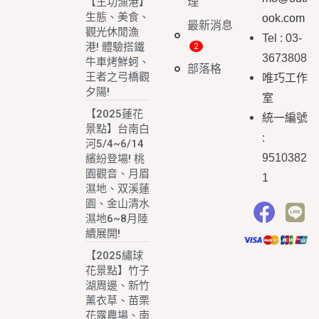
理
【王功漁港】
生態、美食、
ook.com
最新消息
觀光休閒漁
Tel : 03-
港! 體驗搭鐵
3673808
牛車烤鮮蚵、
部落格
王者之弓橋觀
唯巧工作
夕陽!
室
【2025蓮花
統一編號
景點】台南白
:
河5/4~6/14
9510382
繽紛登場! 桃
園觀音、月眉
1
濕地、双溪蓮
園、金山清水
濕地6~8月陸
續展開!
【2025繡球
花景點】竹子
湖周邊、新竹
薰衣草、苗栗
花露農場、南