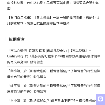
南投杉林溪、台中沐心泉，品嚐野菜與山產，徜徉藍紫色夢幻花
海!
【石門百年梯田】【新北景點】一層一層的幾何圖形、搭配4、5
月的鳶尾花、來嵩山梯田體驗農田花海風光!
近期留言
「
南瓜燕麥粥 |食譜與做法 |南瓜燕麥粥by |【南瓜麥皮】 -
Cialisyytr
」於〈
燕麥片的好處多多/降膽固醇效果顯著!/製作簡單
的南瓜燕麥粥
〉發佈留言
「
葉小姐
」於〈
影響大腦的三種聲音檔位/**了解聲音的特性選擇
療癒自我的音樂
〉發佈留言
「
紅不讓
」於〈
影響大腦的三種聲音檔位/**了解聲音的特性選擇
療癒自我的音樂
〉發佈留言
「
葉小姐
」於〈
斯洛維尼亞/阿爾卑斯山下的*特里格拉夫國家公