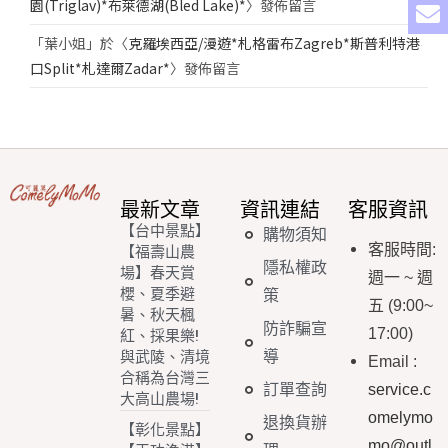
園(Triglav)*布萊德湖(Bled Lake)*
〉發佈留言
「
葉小姐
」於〈
克羅埃西亞/漫遊*札格雷布Zagreb*斯普利特港
口Split*札達爾Zadar*
〉發佈留言
最新文章
資訊連結
客服資訊
【台中景點】
購物須知
客服時間
:
【福壽山農
隱私權政
場】春天賞
週一
~
週
櫻、夏季避
策
五
(9:00~
暑、秋天楓
防詐騙宣
17:00)
紅、採果樂!
導
與武陵、清境
Email
:
合稱為台灣三
訂單查詢
service.c
大高山農場!
omelymo
退換貨辦
【彰化景點】
mo@outl