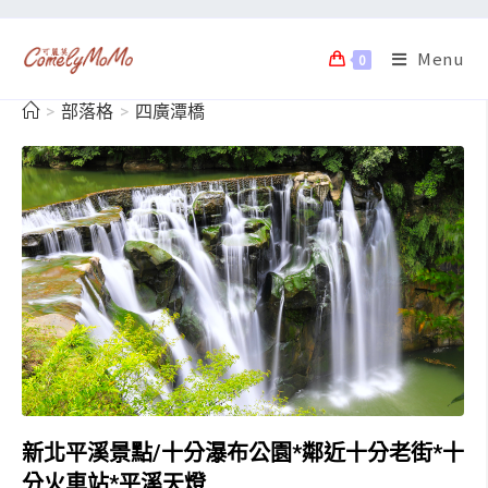
Menu
0
>
部落格
>
四廣潭橋
新北平溪景點/十分瀑布公園*鄰近十分老街*十
分火車站*平溪天燈