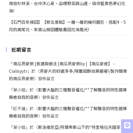
南投杉林溪、台中沐心泉，品嚐野菜與山產，徜徉藍紫色夢幻花
海!
【石門百年梯田】【新北景點】一層一層的幾何圖形、搭配4、5
月的鳶尾花、來嵩山梯田體驗農田花海風光!
近期留言
「
南瓜燕麥粥 |食譜與做法 |南瓜燕麥粥by |【南瓜麥皮】 -
Cialisyytr
」於〈
燕麥片的好處多多/降膽固醇效果顯著!/製作簡單
的南瓜燕麥粥
〉發佈留言
「
葉小姐
」於〈
影響大腦的三種聲音檔位/**了解聲音的特性選擇
療癒自我的音樂
〉發佈留言
「
紅不讓
」於〈
影響大腦的三種聲音檔位/**了解聲音的特性選擇
療癒自我的音樂
〉發佈留言
「
葉小姐
」於〈
斯洛維尼亞/阿爾卑斯山下的*特里格拉夫國家公