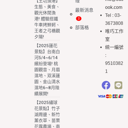
理
【王功漁港】
生態、美食、
ook.com
最新消息
觀光休閒漁
Tel : 03-
港! 體驗搭鐵
3673808
牛車烤鮮蚵、
部落格
王者之弓橋觀
唯巧工作
夕陽!
室
【2025蓮花
統一編號
景點】台南白
:
河5/4~6/14
9510382
繽紛登場! 桃
園觀音、月眉
1
濕地、双溪蓮
園、金山清水
濕地6~8月陸
續展開!
【2025繡球
花景點】竹子
湖周邊、新竹
薰衣草、苗栗
花露農場、南