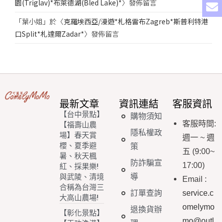
園(Triglav)*布萊德湖(Bled Lake)*
〉發佈留言
「
葉小姐
」於〈
克羅埃西亞/漫遊*札格雷布Zagreb*斯普利特港
口Split*札達爾Zadar*
〉發佈留言
最新文章
資訊連結
客服資訊
【台中景點】
購物須知
客服時間
:
【福壽山農
隱私權政
場】春天賞
週一
~
週
櫻、夏季避
策
五
(9:00~
暑、秋天楓
防詐騙宣
17:00)
紅、採果樂!
導
與武陵、清境
Email
:
合稱為台灣三
訂單查詢
service.c
大高山農場!
omelymo
退換貨辦
【彰化景點】
mo@outl