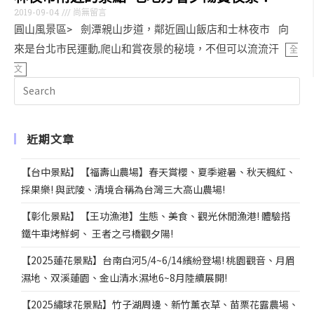
2019-09-04
尚無留言
圓山風景區> 劍潭親山步道，鄰近圓山飯店和士林夜市 向
來是台北市民運動,爬山和賞夜景的秘境，不但可以流流汗
全
文
近期文章
【台中景點】【福壽山農場】春天賞櫻、夏季避暑、秋天楓紅、
採果樂! 與武陵、清境合稱為台灣三大高山農場!
【彰化景點】【王功漁港】生態、美食、觀光休閒漁港! 體驗搭
鐵牛車烤鮮蚵、 王者之弓橋觀夕陽!
【2025蓮花景點】台南白河5/4~6/14繽紛登場! 桃園觀音、月眉
濕地、双溪蓮園、金山清水濕地6~8月陸續展開!
【2025繡球花景點】竹子湖周邊、新竹薰衣草、苗栗花露農場、