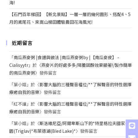
海!
【石門百年梯田】【新北景點】一層一層的幾何圖形、搭配4、5
月的鳶尾花、來嵩山梯田體驗農田花海風光!
近期留言
「
南瓜燕麥粥 |食譜與做法 |南瓜燕麥粥by |【南瓜麥皮】 -
Cialisyytr
」於〈
燕麥片的好處多多/降膽固醇效果顯著!/製作簡單
的南瓜燕麥粥
〉發佈留言
「
葉小姐
」於〈
影響大腦的三種聲音檔位/**了解聲音的特性選擇
療癒自我的音樂
〉發佈留言
「
紅不讓
」於〈
影響大腦的三種聲音檔位/**了解聲音的特性選擇
療癒自我的音樂
〉發佈留言
「
葉小姐
」於〈
斯洛維尼亞/阿爾卑斯山下的*特里格拉夫國家公
園(Triglav)*布萊德湖(Bled Lake)*
〉發佈留言