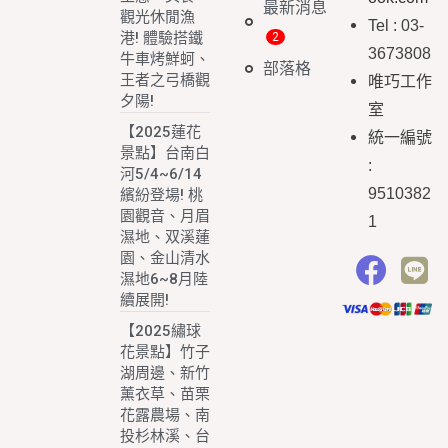
最新消息
觀光休閒漁
Tel : 03-
港! 體驗搭鐵
3673808
牛車烤鮮蚵、
部落格
王者之弓橋觀
唯巧工作
夕陽!
室
【2025蓮花
統一編號
景點】台南白
:
河5/4~6/14
9510382
繽紛登場! 桃
園觀音、月眉
1
濕地、双溪蓮
園、金山清水
濕地6~8月陸
續展開!
【2025繡球
花景點】竹子
湖周邊、新竹
薰衣草、苗栗
花露農場、南
投杉林溪、台