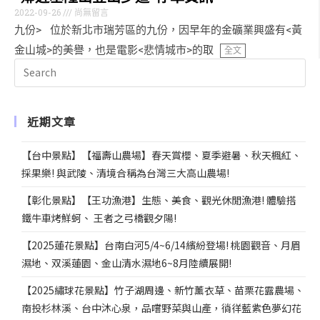
2022-09-26
尚無留言
九份> 位於新北市瑞芳區的九份，因早年的金礦業興盛有<黃
金山城>的美譽，也是電影<悲情城市>的取
全文
近期文章
【台中景點】【福壽山農場】春天賞櫻、夏季避暑、秋天楓紅、
採果樂! 與武陵、清境合稱為台灣三大高山農場!
【彰化景點】【王功漁港】生態、美食、觀光休閒漁港! 體驗搭
鐵牛車烤鮮蚵、 王者之弓橋觀夕陽!
【2025蓮花景點】台南白河5/4~6/14繽紛登場! 桃園觀音、月眉
濕地、双溪蓮園、金山清水濕地6~8月陸續展開!
【2025繡球花景點】竹子湖周邊、新竹薰衣草、苗栗花露農場、
南投杉林溪、台中沐心泉，品嚐野菜與山產，徜徉藍紫色夢幻花