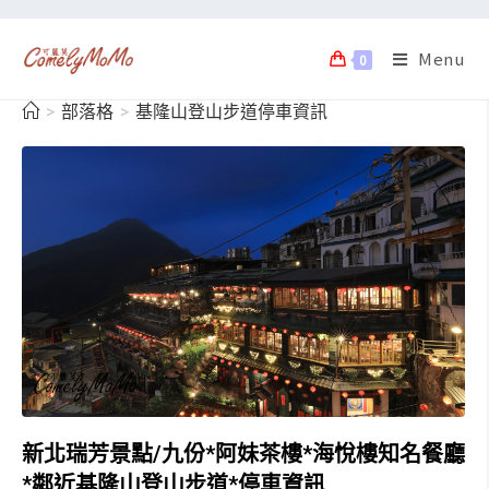
Menu
0
>
部落格
>
基隆山登山步道停車資訊
新北瑞芳景點/九份*阿妹茶樓*海悅樓知名餐廳
*鄰近基隆山登山步道*停車資訊