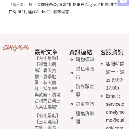
「
葉小姐
」於〈
克羅埃西亞/漫遊*札格雷布Zagreb*斯普利特港
口Split*札達爾Zadar*
〉發佈留言
最新文章
資訊連結
客服資訊
【台中景點】
購物須知
客服時間
:
【福壽山農
隱私權政
場】春天賞
週一
~
週
櫻、夏季避
策
五
(9:00~
暑、秋天楓
防詐騙宣
17:00)
紅、採果樂!
導
與武陵、清境
Email
:
合稱為台灣三
訂單查詢
service.c
大高山農場!
omelymo
退換貨辦
【彰化景點】
mo@outl
理
【王功漁港】
生態、美食、
ook.com