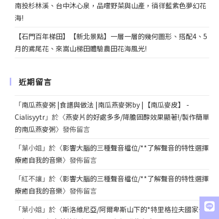
南投杉林溪、台中沐心泉，品嚐野菜與山產，徜徉藍紫色夢幻花
海!
【石門百年梯田】【新北景點】一層一層的幾何圖形、搭配4、5
月的鳶尾花、來嵩山梯田體驗農田花海風光!
近期留言
「
南瓜燕麥粥 |食譜與做法 |南瓜燕麥粥by |【南瓜麥皮】 -
Cialisyytr
」於〈
燕麥片的好處多多/降膽固醇效果顯著!/製作簡單
的南瓜燕麥粥
〉發佈留言
「
葉小姐
」於〈
影響大腦的三種聲音檔位/**了解聲音的特性選擇
療癒自我的音樂
〉發佈留言
「
紅不讓
」於〈
影響大腦的三種聲音檔位/**了解聲音的特性選擇
療癒自我的音樂
〉發佈留言
「
葉小姐
」於〈
斯洛維尼亞/阿爾卑斯山下的*特里格拉夫國家公