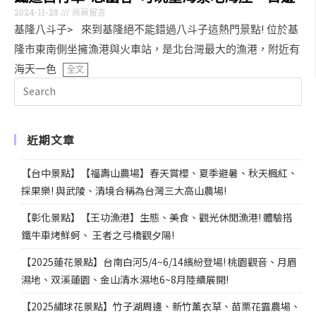
2024-11-28
尚無留言
基隆八斗子> 來到基隆絕不能錯過八斗子這熱門景點! 位於基
隆市東南側坐擁漁港與火車站，是北台灣最大的漁港，附近有
海天一色
全文
近期文章
【台中景點】【福壽山農場】春天賞櫻、夏季避暑、秋天楓紅、
採果樂! 與武陵、清境合稱為台灣三大高山農場!
【彰化景點】【王功漁港】生態、美食、觀光休閒漁港! 體驗搭
鐵牛車烤鮮蚵、 王者之弓橋觀夕陽!
【2025蓮花景點】台南白河5/4~6/14繽紛登場! 桃園觀音、月眉
濕地、双溪蓮園、金山清水濕地6~8月陸續展開!
【2025繡球花景點】竹子湖周邊、新竹薰衣草、苗栗花露農場、