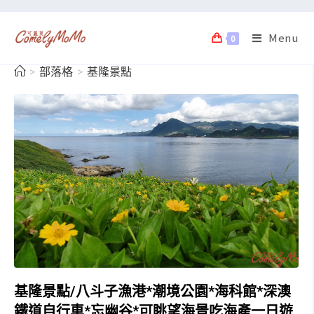
Menu
0
>
部落格
>
基隆景點
基隆景點/八斗子漁港*潮境公園*海科館*深澳
鐵道自行車*忘幽谷*可眺望海景吃海產一日遊