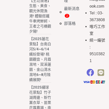
理
【王功漁港】
生態、美食、
ook.com
最新消息
觀光休閒漁
Tel : 03-
港! 體驗搭鐵
3673808
牛車烤鮮蚵、
部落格
王者之弓橋觀
唯巧工作
夕陽!
室
【2025蓮花
統一編號
景點】台南白
:
河5/4~6/14
9510382
繽紛登場! 桃
園觀音、月眉
1
濕地、双溪蓮
園、金山清水
濕地6~8月陸
續展開!
【2025繡球
花景點】竹子
湖周邊、新竹
薰衣草、苗栗
花露農場、南