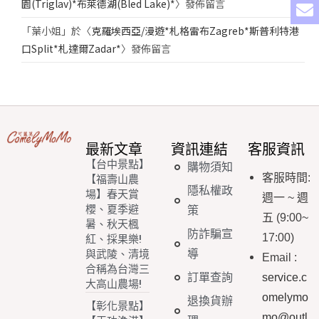
園(Triglav)*布萊德湖(Bled Lake)*
〉發佈留言
「
葉小姐
」於〈
克羅埃西亞/漫遊*札格雷布Zagreb*斯普利特港
口Split*札達爾Zadar*
〉發佈留言
最新文章
資訊連結
客服資訊
【台中景點】
購物須知
客服時間
:
【福壽山農
隱私權政
場】春天賞
週一
~
週
櫻、夏季避
策
五
(9:00~
暑、秋天楓
防詐騙宣
17:00)
紅、採果樂!
導
與武陵、清境
Email
:
合稱為台灣三
訂單查詢
service.c
大高山農場!
omelymo
退換貨辦
【彰化景點】
mo@outl