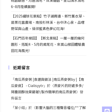
桃園觀音、月眉濕地、双溪蓮園、金山清水濕地
6~8月陸續展開!
【2025繡球花景點】竹子湖周邊、新竹薰衣草、
苗栗花露農場、南投杉林溪、台中沐心泉，品嚐
野菜與山產，徜徉藍紫色夢幻花海!
【石門百年梯田】【新北景點】一層一層的幾何
圖形、搭配4、5月的鳶尾花、來嵩山梯田體驗農
田花海風光!
近期留言
「
南瓜燕麥粥 |食譜與做法 |南瓜燕麥粥by |【南
瓜麥皮】 - Cialisyytr
」於〈
燕麥片的好處多多/
降膽固醇效果顯著!/製作簡單的南瓜燕麥粥
〉發
佈留言
「
葉小姐
」於〈
影響大腦的三種聲音檔位/**了解