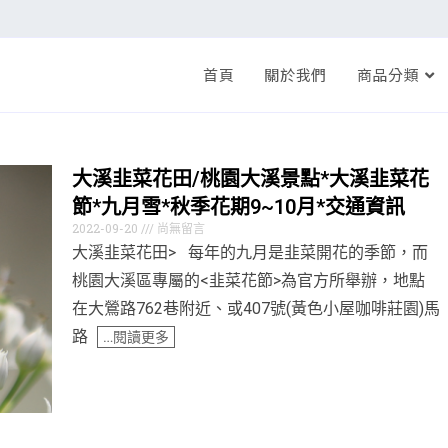
首頁
關於我們
商品分類
大溪韭菜花田/桃園大溪景點*大溪韭菜花
節*九月雪*秋季花期9~10月*交通資訊
2022-09-20
尚無留言
大溪韭菜花田> 每年的九月是韭菜開花的季節，而
桃園大溪區專屬的<韭菜花節>為官方所舉辦，地點
在大鶯路762巷附近、或407號(黃色小屋咖啡莊園)馬
路
…閱讀更多