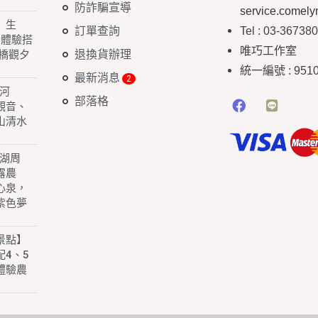
防詐騙宣導
service.comel
】生
訂單查詢
Tel : 03-36738
 體驗搭
唯巧工作室
退換貨辦理
橋觀夕
統一編號
: 951
最新消息
白河
部落格
園觀音、
山清水
子湖周
露農
心泉，
紫色夢
景點】
4、5
體驗農