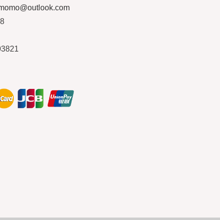
ymomo@outlook.com
08
03821