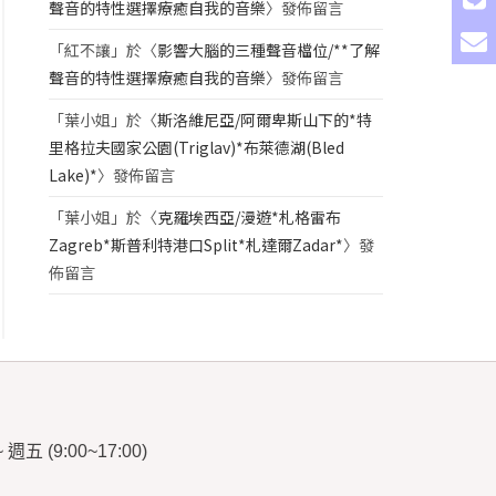
聲音的特性選擇療癒自我的音樂
〉發佈留言
「
紅不讓
」於〈
影響大腦的三種聲音檔位/**了解
聲音的特性選擇療癒自我的音樂
〉發佈留言
「
葉小姐
」於〈
斯洛維尼亞/阿爾卑斯山下的*特
里格拉夫國家公園(Triglav)*布萊德湖(Bled
Lake)*
〉發佈留言
「
葉小姐
」於〈
克羅埃西亞/漫遊*札格雷布
Zagreb*斯普利特港口Split*札達爾Zadar*
〉發
佈留言
~
週五
(9:00~17:00)