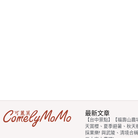
最新文章
【台中景點】【福壽山農
天賞櫻、夏季避暑、秋天
採果樂! 與武陵、清境合