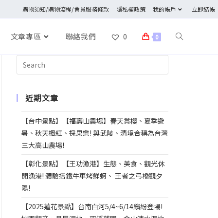
購物須知/購物流程/會員服務條款
隱私權政策
我的帳戶
立即結帳
文章專區
聯絡我們
0
0
近期文章
【台中景點】【福壽山農場】春天賞櫻、夏季避
暑、秋天楓紅、採果樂! 與武陵、清境合稱為台灣
三大高山農場!
【彰化景點】【王功漁港】生態、美食、觀光休
閒漁港! 體驗搭鐵牛車烤鮮蚵、 王者之弓橋觀夕
陽!
【2025蓮花景點】台南白河5/4~6/14繽紛登場!