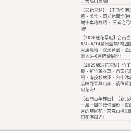
三大高山農場!
【彰化景點】【王功漁港
態、美食、觀光休閒漁港!
鐵牛車烤鮮蚵、 王者之弓
陽!
【2025蓮花景點】台南
5/4~6/14繽紛登場! 桃
月眉濕地、双溪蓮園、金
濕地6~8月陸續展開!
【2025繡球花景點】竹
邊、新竹薰衣草、苗栗花
場、南投杉林溪、台中沐
品嚐野菜與山產，徜徉藍
幻花海!
【石門百年梯田】【新北
一層一層的幾何圖形、搭配
月的鳶尾花、來嵩山梯田
田花海風光!