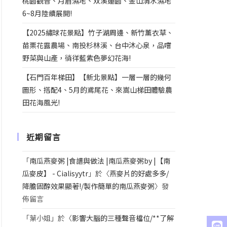
桃園觀音、月眉濕地、双溪蓮園、金山清水濕地
6~8月陸續展開!
【2025繡球花景點】竹子湖周邊、新竹薰衣草、
苗栗花露農場、南投杉林溪、台中沐心泉，品嚐
野菜與山產，徜徉藍紫色夢幻花海!
【石門百年梯田】【新北景點】一層一層的幾何
圖形、搭配4、5月的鳶尾花、來嵩山梯田體驗農
田花海風光!
近期留言
「
南瓜燕麥粥 |食譜與做法 |南瓜燕麥粥by |【南
瓜麥皮】 - Cialisyytr
」於〈
燕麥片的好處多多/
降膽固醇效果顯著!/製作簡單的南瓜燕麥粥
〉發
佈留言
「
葉小姐
」於〈
影響大腦的三種聲音檔位/**了解