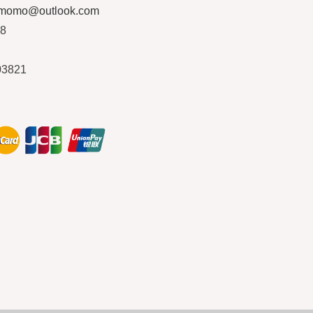
ymomo@outlook.com
08
03821