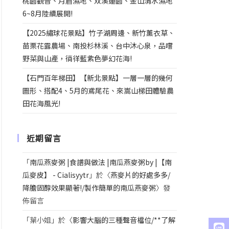
桃園觀音、月眉濕地、双溪蓮園、金山清水濕地
6~8月陸續展開!
【2025繡球花景點】竹子湖周邊、新竹薰衣草、
苗栗花露農場、南投杉林溪、台中沐心泉，品嚐
野菜與山產，徜徉藍紫色夢幻花海!
【石門百年梯田】【新北景點】一層一層的幾何
圖形、搭配4、5月的鳶尾花、來嵩山梯田體驗農
田花海風光!
近期留言
「
南瓜燕麥粥 |食譜與做法 |南瓜燕麥粥by |【南
瓜麥皮】 - Cialisyytr
」於〈
燕麥片的好處多多/
降膽固醇效果顯著!/製作簡單的南瓜燕麥粥
〉發
佈留言
「
葉小姐
」於〈
影響大腦的三種聲音檔位/**了解