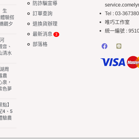
防詐騙宣導
service.comel
】生
訂單查詢
Tel : 03-36738
 體驗搭
唯巧工作室
退換貨辦理
橋觀夕
統一編號
: 951
最新消息
白河
部落格
園觀音、
山清水
子湖周
露農
心泉，
紫色夢
景點】
4、5
體驗農