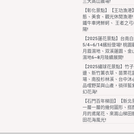
三大高山農場!
【彰化景點】【王功漁港
態、美食、觀光休閒漁港!
鐵牛車烤鮮蚵、 王者之弓
陽!
【2025蓮花景點】台南
5/4~6/14繽紛登場! 桃
月眉濕地、双溪蓮園、金
濕地6~8月陸續展開!
【2025繡球花景點】竹
邊、新竹薰衣草、苗栗花
場、南投杉林溪、台中沐
品嚐野菜與山產，徜徉藍
幻花海!
【石門百年梯田】【新北
一層一層的幾何圖形、搭配
月的鳶尾花、來嵩山梯田
田花海風光!