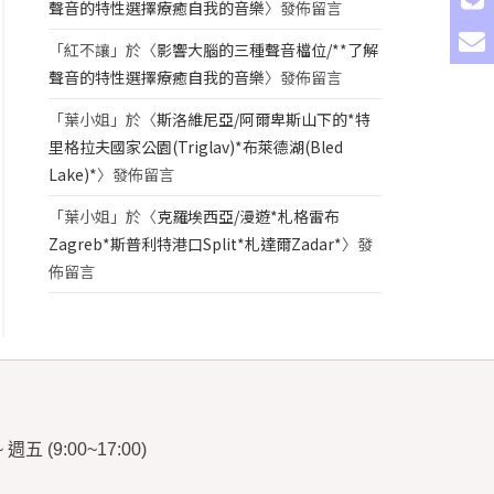
聲音的特性選擇療癒自我的音樂
〉發佈留言
「
紅不讓
」於〈
影響大腦的三種聲音檔位/**了解
聲音的特性選擇療癒自我的音樂
〉發佈留言
「
葉小姐
」於〈
斯洛維尼亞/阿爾卑斯山下的*特
里格拉夫國家公園(Triglav)*布萊德湖(Bled
Lake)*
〉發佈留言
「
葉小姐
」於〈
克羅埃西亞/漫遊*札格雷布
Zagreb*斯普利特港口Split*札達爾Zadar*
〉發
佈留言
~
週五
(9:00~17:00)