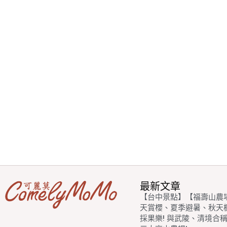
最新文章
【台中景點】【福壽山農
天賞櫻、夏季避暑、秋天
採果樂! 與武陵、清境合