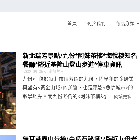
首頁
關於我們
商品分類
新北瑞芳景點/九份*阿妹茶樓*海悅樓知名
餐廳*鄰近基隆山登山步道*停車資訊
2022-09-26
尚無留言
九份> 位於新北市瑞芳區的九份，因早年的金礦業
興盛有<黃金山城>的美譽，也是電影<悲情城市>的
取景地點。而九份老街的<阿妹茶樓&g
…閱讀更多
無耳茶壺山步道/金瓜石秘境**臨近九份老