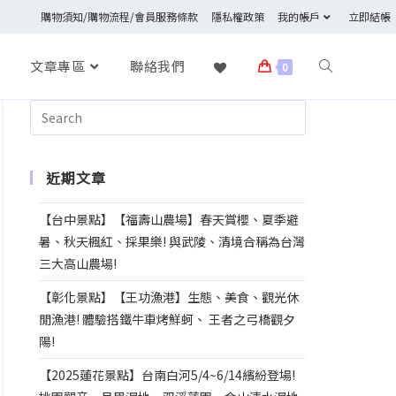
購物須知/購物流程/會員服務條款
隱私權政策
我的帳戶
立即結帳
文章專區
聯絡我們
0
近期文章
【台中景點】【福壽山農場】春天賞櫻、夏季避
暑、秋天楓紅、採果樂! 與武陵、清境合稱為台灣
三大高山農場!
【彰化景點】【王功漁港】生態、美食、觀光休
閒漁港! 體驗搭鐵牛車烤鮮蚵、 王者之弓橋觀夕
陽!
【2025蓮花景點】台南白河5/4~6/14繽紛登場!