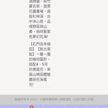
湖周邊、新竹
薰衣草、苗栗
花露農場、南
投杉林溪、台
中沐心泉，品
嚐野菜與山
產，徜徉藍紫
色夢幻花海!
【石門百年梯
田】【新北景
點】一層一層
的幾何圖形、
搭配4、5月
的鳶尾花、來
嵩山梯田體驗
農田花海風
光!
版權所有 © 2024 – 可麗莫購物網 | 網頁協助 :
小訣行銷工作室
0