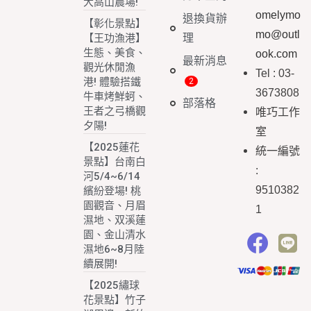
大高山農場!
omelymo
退換貨辦
【彰化景點】
mo@outl
理
【王功漁港】
生態、美食、
ook.com
最新消息
觀光休閒漁
Tel : 03-
港! 體驗搭鐵
3673808
牛車烤鮮蚵、
部落格
王者之弓橋觀
唯巧工作
夕陽!
室
【2025蓮花
統一編號
景點】台南白
:
河5/4~6/14
9510382
繽紛登場! 桃
園觀音、月眉
1
濕地、双溪蓮
園、金山清水
濕地6~8月陸
續展開!
【2025繡球
花景點】竹子