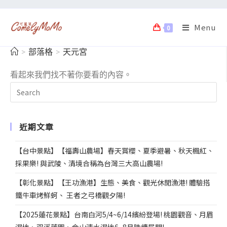
Menu
0
>
部落格
>
天元宮
看起來我們找不著你要看的內容。
近期文章
【台中景點】【福壽山農場】春天賞櫻、夏季避暑、秋天楓紅、
採果樂! 與武陵、清境合稱為台灣三大高山農場!
【彰化景點】【王功漁港】生態、美食、觀光休閒漁港! 體驗搭
鐵牛車烤鮮蚵、 王者之弓橋觀夕陽!
【2025蓮花景點】台南白河5/4~6/14繽紛登場! 桃園觀音、月眉