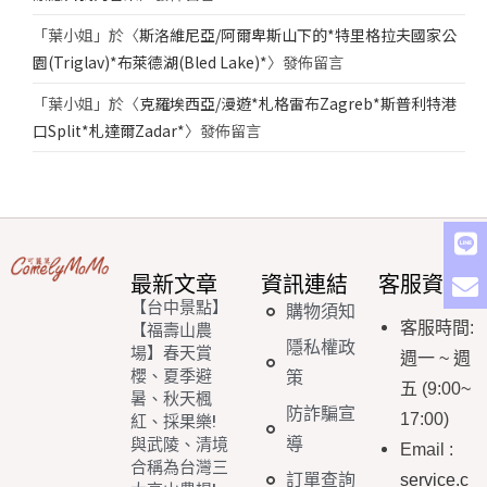
「
葉小姐
」於〈
斯洛維尼亞/阿爾卑斯山下的*特里格拉夫國家公
園(Triglav)*布萊德湖(Bled Lake)*
〉發佈留言
「
葉小姐
」於〈
克羅埃西亞/漫遊*札格雷布Zagreb*斯普利特港
口Split*札達爾Zadar*
〉發佈留言
最新文章
資訊連結
客服資訊
【台中景點】
購物須知
客服時間
:
【福壽山農
隱私權政
場】春天賞
週一
~
週
櫻、夏季避
策
五
(9:00~
暑、秋天楓
防詐騙宣
17:00)
紅、採果樂!
導
與武陵、清境
Email
:
合稱為台灣三
訂單查詢
service.c