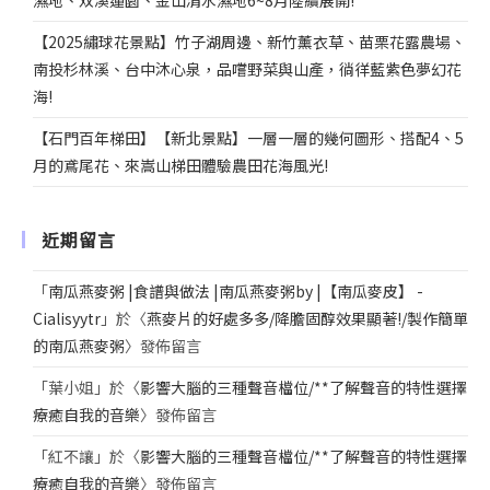
濕地、双溪蓮園、金山清水濕地6~8月陸續展開!
【2025繡球花景點】竹子湖周邊、新竹薰衣草、苗栗花露農場、
南投杉林溪、台中沐心泉，品嚐野菜與山產，徜徉藍紫色夢幻花
海!
【石門百年梯田】【新北景點】一層一層的幾何圖形、搭配4、5
月的鳶尾花、來嵩山梯田體驗農田花海風光!
近期留言
「
南瓜燕麥粥 |食譜與做法 |南瓜燕麥粥by |【南瓜麥皮】 -
Cialisyytr
」於〈
燕麥片的好處多多/降膽固醇效果顯著!/製作簡單
的南瓜燕麥粥
〉發佈留言
「
葉小姐
」於〈
影響大腦的三種聲音檔位/**了解聲音的特性選擇
療癒自我的音樂
〉發佈留言
「
紅不讓
」於〈
影響大腦的三種聲音檔位/**了解聲音的特性選擇
療癒自我的音樂
〉發佈留言