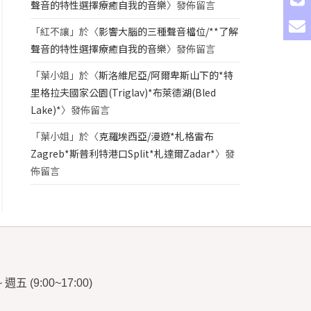
聲音的特性選擇療癒自我的音樂
〉發佈留言
「
紅不讓
」於〈
影響大腦的三種聲音檔位/**了解
聲音的特性選擇療癒自我的音樂
〉發佈留言
「
葉小姐
」於〈
斯洛維尼亞/阿爾卑斯山下的*特
里格拉夫國家公園(Triglav)*布萊德湖(Bled
Lake)*
〉發佈留言
「
葉小姐
」於〈
克羅埃西亞/漫遊*札格雷布
Zagreb*斯普利特港口Split*札達爾Zadar*
〉發
佈留言
~
週五
(9:00~17:00)