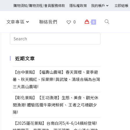
購物須知/購物流程/會員服務條款
隱私權政策
我的帳戶
立即結帳
文章專區
聯絡我們
0
0
近期文章
【台中景點】【福壽山農場】春天賞櫻、夏季避
暑、秋天楓紅、採果樂! 與武陵、清境合稱為台灣
三大高山農場!
【彰化景點】【王功漁港】生態、美食、觀光休
閒漁港! 體驗搭鐵牛車烤鮮蚵、 王者之弓橋觀夕
陽!
【2025蓮花景點】台南白河5/4~6/14繽紛登場!