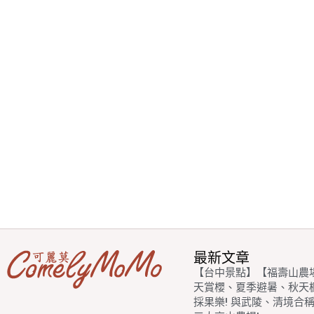
最新文章
【台中景點】【福壽山農
天賞櫻、夏季避暑、秋天
採果樂! 與武陵、清境合