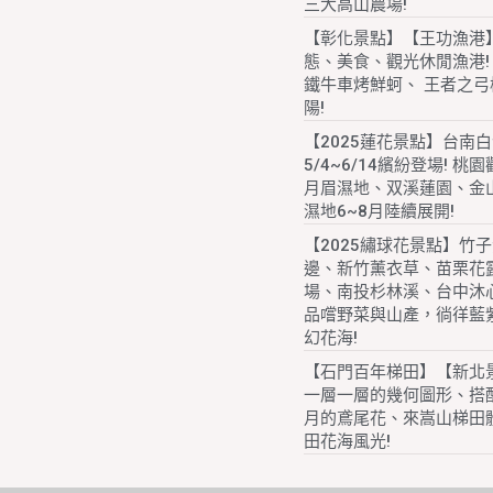
三大高山農場!
【彰化景點】【王功漁港
態、美食、觀光休閒漁港!
鐵牛車烤鮮蚵、 王者之弓
陽!
【2025蓮花景點】台南
5/4~6/14繽紛登場! 桃
月眉濕地、双溪蓮園、金
濕地6~8月陸續展開!
【2025繡球花景點】竹
邊、新竹薰衣草、苗栗花
場、南投杉林溪、台中沐
品嚐野菜與山產，徜徉藍
幻花海!
【石門百年梯田】【新北
一層一層的幾何圖形、搭配
月的鳶尾花、來嵩山梯田
田花海風光!