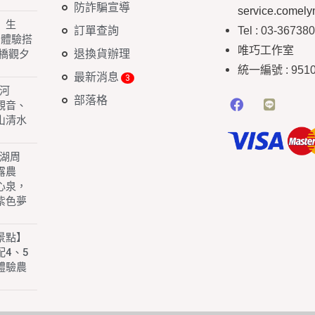
防詐騙宣導
service.comel
】生
訂單查詢
Tel : 03-36738
 體驗搭
唯巧工作室
退換貨辦理
橋觀夕
統一編號
: 951
最新消息
白河
部落格
園觀音、
山清水
子湖周
露農
心泉，
紫色夢
景點】
4、5
體驗農