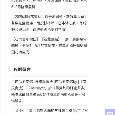
桃園觀音、月眉濕地、双溪蓮園、金山清水濕地
6~8月陸續展開!
【2025繡球花景點】竹子湖周邊、新竹薰衣草、
苗栗花露農場、南投杉林溪、台中沐心泉，品嚐
野菜與山產，徜徉藍紫色夢幻花海!
【石門百年梯田】【新北景點】一層一層的幾何
圖形、搭配4、5月的鳶尾花、來嵩山梯田體驗農
田花海風光!
近期留言
「
南瓜燕麥粥 |食譜與做法 |南瓜燕麥粥by |【南
瓜麥皮】 - Cialisyytr
」於〈
燕麥片的好處多多/
降膽固醇效果顯著!/製作簡單的南瓜燕麥粥
〉發
佈留言
「
葉小姐
」於〈
影響大腦的三種聲音檔位/**了解