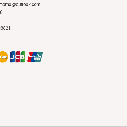
ymomo@outlook.com
08
03821