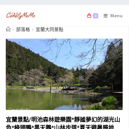
Menu
0
>
部落格
>
宜蘭大同景點
宜蘭景點/明池森林遊樂園*靜謐夢幻的湖光山
色*綠頭鴨*黑天鵝*山林步道*夏天避暑勝地