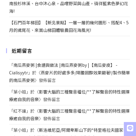
南投杉林溪、台中沐心泉，品嚐野菜與山產，徜徉藍紫色夢幻花
海!
【石門百年梯田】【新北景點】一層一層的幾何圖形、搭配4、5
月的鳶尾花、來嵩山梯田體驗農田花海風光!
近期留言
「
南瓜燕麥粥 |食譜與做法 |南瓜燕麥粥by |【南瓜麥皮】 -
Cialisyytr
」於〈
燕麥片的好處多多/降膽固醇效果顯著!/製作簡單
的南瓜燕麥粥
〉發佈留言
「
葉小姐
」於〈
影響大腦的三種聲音檔位/**了解聲音的特性選擇
療癒自我的音樂
〉發佈留言
「
紅不讓
」於〈
影響大腦的三種聲音檔位/**了解聲音的特性選擇
療癒自我的音樂
〉發佈留言
「
葉小姐
」於〈
斯洛維尼亞/阿爾卑斯山下的*特里格拉夫國家公