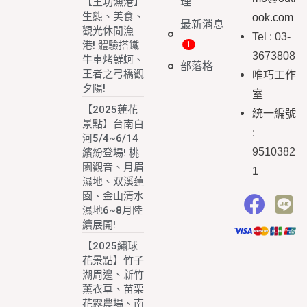
理
【王功漁港】
生態、美食、
ook.com
最新消息
觀光休閒漁
Tel : 03-
港! 體驗搭鐵
3673808
牛車烤鮮蚵、
部落格
王者之弓橋觀
唯巧工作
夕陽!
室
【2025蓮花
統一編號
景點】台南白
:
河5/4~6/14
9510382
繽紛登場! 桃
園觀音、月眉
1
濕地、双溪蓮
園、金山清水
濕地6~8月陸
續展開!
【2025繡球
花景點】竹子
湖周邊、新竹
薰衣草、苗栗
花露農場、南