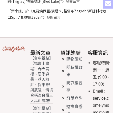
園(Triglav)*布萊德湖(Bled Lake)*
〉發佈留言
「
葉小姐
」於〈
克羅埃西亞/漫遊*札格雷布Zagreb*斯普利特港
口Split*札達爾Zadar*
〉發佈留言
最新文章
資訊連結
客服資訊
【台中景點】
購物須知
客服時間
:
【福壽山農
隱私權政
場】春天賞
週一
~
週
櫻、夏季避
策
五
(9:00~
暑、秋天楓
防詐騙宣
17:00)
紅、採果樂!
導
與武陵、清境
Email
:
合稱為台灣三
訂單查詢
service.c
大高山農場!
omelymo
退換貨辦
【彰化景點】
mo@outl