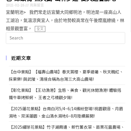
2021-02-26
尚無留言
宜蘭明池> 我們常走訪宜蘭大同鄉明池，明池是一座高山人
工湖泊，氣溫涼爽宜人，由於地勢較高常在午後煙嵐繚繞，林
相景觀豐富，
全文
近期文章
【台中景點】【福壽山農場】春天賞櫻、夏季避暑、秋天楓紅、
採果樂! 與武陵、清境合稱為台灣三大高山農場!
【彰化景點】【王功漁港】生態、美食、觀光休閒漁港! 體驗搭
鐵牛車烤鮮蚵、 王者之弓橋觀夕陽!
【2025蓮花景點】台南白河5/4~6/14繽紛登場! 桃園觀音、月眉
濕地、双溪蓮園、金山清水濕地6~8月陸續展開!
【2025繡球花景點】竹子湖周邊、新竹薰衣草、苗栗花露農場、