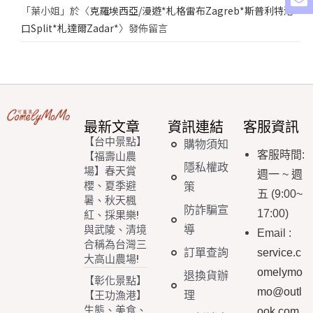
「
葉小姐
」於〈
克羅埃西亞/漫遊*札格雷布Zagreb*斯普利特港
口Split*札達爾Zadar*
〉發佈留言
最新文章
資訊連結
客服資訊
【台中景點】
購物須知
客服時間
:
【福壽山農
隱私權政
場】春天賞
週一
~
週
櫻、夏季避
策
五
(9:00~
暑、秋天楓
防詐騙宣
17:00)
紅、採果樂!
導
與武陵、清境
Email
:
合稱為台灣三
訂單查詢
service.c
大高山農場!
omelymo
退換貨辦
【彰化景點】
mo@outl
理
【王功漁港】
生態、美食、
ook.com