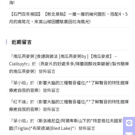
海!
【石門百年梯田】【新北景點】一層一層的幾何圖形、搭配4、5
月的鳶尾花、來嵩山梯田體驗農田花海風光!
近期留言
「
南瓜燕麥粥 |食譜與做法 |南瓜燕麥粥by |【南瓜麥皮】 -
Cialisyytr
」於〈
燕麥片的好處多多/降膽固醇效果顯著!/製作簡單
的南瓜燕麥粥
〉發佈留言
「
葉小姐
」於〈
影響大腦的三種聲音檔位/**了解聲音的特性選擇
療癒自我的音樂
〉發佈留言
「
紅不讓
」於〈
影響大腦的三種聲音檔位/**了解聲音的特性選擇
療癒自我的音樂
〉發佈留言
「
葉小姐
」於〈
斯洛維尼亞/阿爾卑斯山下的*特里格拉夫國家公
園(Triglav)*布萊德湖(Bled Lake)*
〉發佈留言