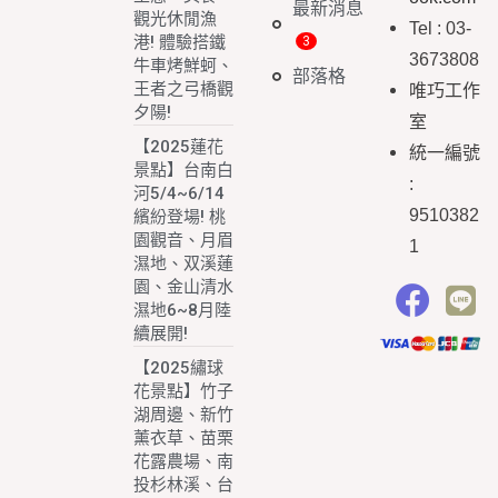
最新消息
觀光休閒漁
Tel : 03-
港! 體驗搭鐵
3673808
牛車烤鮮蚵、
部落格
王者之弓橋觀
唯巧工作
夕陽!
室
【2025蓮花
統一編號
景點】台南白
:
河5/4~6/14
9510382
繽紛登場! 桃
園觀音、月眉
1
濕地、双溪蓮
園、金山清水
濕地6~8月陸
續展開!
【2025繡球
花景點】竹子
湖周邊、新竹
薰衣草、苗栗
花露農場、南
投杉林溪、台