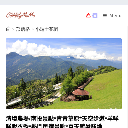
Menu
0
>
部落格
>
小瑞士花園
清境農場/南投景點*青青草原*天空步道*羊咩
咩脫衣秀*熱門民宿景點*夏天避暑勝地