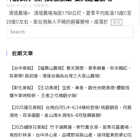
2020-07-07
尚無留言
清境農場> 清境農場海拔1750公尺，夏季平均氣溫15度C至
23度C左右，是台灣無人不曉的避暑勝地，座落於
全文
近期文章
【台中景點】【福壽山農場】春天賞櫻、夏季避暑、秋天楓紅、
採果樂! 與武陵、清境合稱為台灣三大高山農場!
【彰化景點】【王功漁港】生態、美食、觀光休閒漁港! 體驗搭
鐵牛車烤鮮蚵、 王者之弓橋觀夕陽!
【2025蓮花景點】台南白河5/4~6/14繽紛登場! 桃園觀音、月眉
濕地、双溪蓮園、金山清水濕地6~8月陸續展開!
【2025繡球花景點】竹子湖周邊、新竹薰衣草、苗栗花露農場、
南投杉林溪、台中沐心泉，品嚐野菜與山產，徜徉藍紫色夢幻花