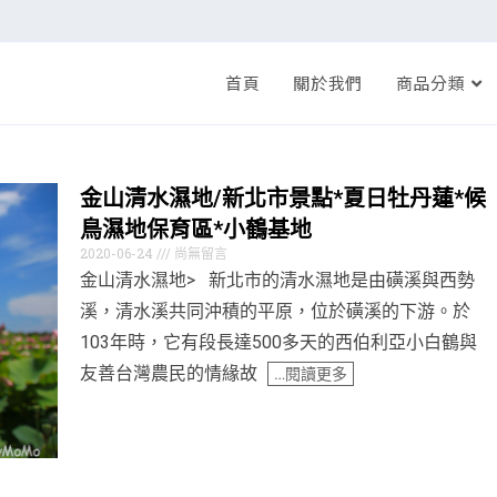
首頁
關於我們
商品分類
金山清水濕地/新北市景點*夏日牡丹蓮*候
鳥濕地保育區*小鶴基地
2020-06-24
尚無留言
金山清水濕地> 新北市的清水濕地是由磺溪與西勢
溪，清水溪共同沖積的平原，位於磺溪的下游。於
103年時，它有段長達500多天的西伯利亞小白鶴與
友善台灣農民的情緣故
…閱讀更多