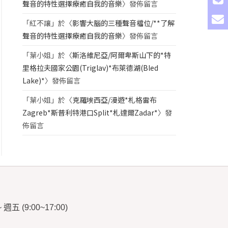
聲音的特性選擇療癒自我的音樂
〉發佈留言
「
紅不讓
」於〈
影響大腦的三種聲音檔位/**了解
聲音的特性選擇療癒自我的音樂
〉發佈留言
「
葉小姐
」於〈
斯洛維尼亞/阿爾卑斯山下的*特
里格拉夫國家公園(Triglav)*布萊德湖(Bled
Lake)*
〉發佈留言
「
葉小姐
」於〈
克羅埃西亞/漫遊*札格雷布
Zagreb*斯普利特港口Split*札達爾Zadar*
〉發
佈留言
~
週五
(9:00~17:00)