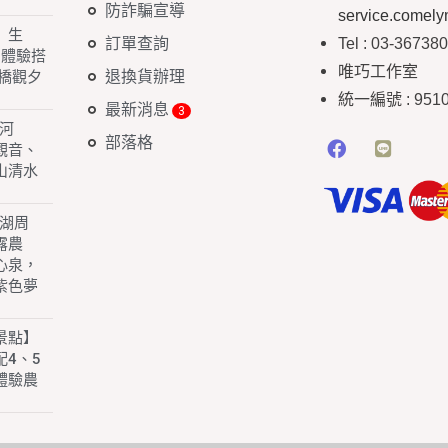
防詐騙宣導
service.comel
】生
訂單查詢
Tel : 03-36738
 體驗搭
唯巧工作室
退換貨辦理
橋觀夕
統一編號
: 951
最新消息
白河
部落格
園觀音、
山清水
子湖周
露農
心泉，
紫色夢
景點】
4、5
體驗農