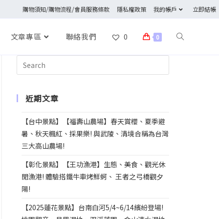
購物須知/購物流程/會員服務條款
隱私權政策
我的帳戶
立即結帳
文章專區
聯絡我們
0
0
近期文章
【台中景點】【福壽山農場】春天賞櫻、夏季避
暑、秋天楓紅、採果樂! 與武陵、清境合稱為台灣
三大高山農場!
【彰化景點】【王功漁港】生態、美食、觀光休
閒漁港! 體驗搭鐵牛車烤鮮蚵、 王者之弓橋觀夕
陽!
【2025蓮花景點】台南白河5/4~6/14繽紛登場!