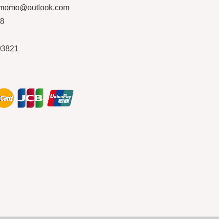
ymomo@outlook.com
08
03821