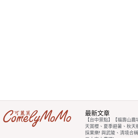
最新文章
【台中景點】【福壽山農
天賞櫻、夏季避暑、秋天
採果樂! 與武陵、清境合