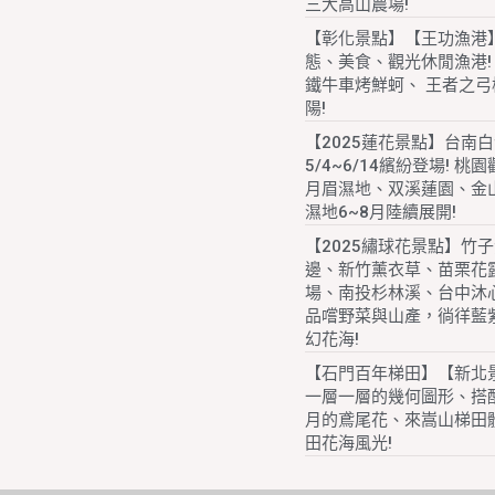
三大高山農場!
【彰化景點】【王功漁港
態、美食、觀光休閒漁港!
鐵牛車烤鮮蚵、 王者之弓
陽!
【2025蓮花景點】台南
5/4~6/14繽紛登場! 桃
月眉濕地、双溪蓮園、金
濕地6~8月陸續展開!
【2025繡球花景點】竹
邊、新竹薰衣草、苗栗花
場、南投杉林溪、台中沐
品嚐野菜與山產，徜徉藍
幻花海!
【石門百年梯田】【新北
一層一層的幾何圖形、搭配
月的鳶尾花、來嵩山梯田
田花海風光!