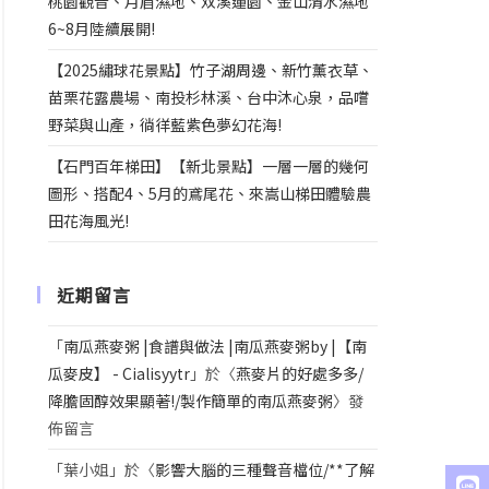
桃園觀音、月眉濕地、双溪蓮園、金山清水濕地
6~8月陸續展開!
【2025繡球花景點】竹子湖周邊、新竹薰衣草、
苗栗花露農場、南投杉林溪、台中沐心泉，品嚐
野菜與山產，徜徉藍紫色夢幻花海!
【石門百年梯田】【新北景點】一層一層的幾何
圖形、搭配4、5月的鳶尾花、來嵩山梯田體驗農
田花海風光!
近期留言
「
南瓜燕麥粥 |食譜與做法 |南瓜燕麥粥by |【南
瓜麥皮】 - Cialisyytr
」於〈
燕麥片的好處多多/
降膽固醇效果顯著!/製作簡單的南瓜燕麥粥
〉發
佈留言
「
葉小姐
」於〈
影響大腦的三種聲音檔位/**了解