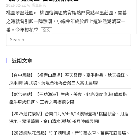
2021-02-22
尚無留言
桃園翠墨莊園> 桃園復興區的賞櫻熱門景點翠墨莊園，開幕
之時就曾引起一陣熱潮，小編今年終於趕上這波熱潮朝聖一
番。今年櫻花季
全文
近期文章
【台中景點】【福壽山農場】春天賞櫻、夏季避暑、秋天楓紅、
採果樂! 與武陵、清境合稱為台灣三大高山農場!
【彰化景點】【王功漁港】生態、美食、觀光休閒漁港! 體驗搭
鐵牛車烤鮮蚵、 王者之弓橋觀夕陽!
【2025蓮花景點】台南白河5/4~6/14繽紛登場! 桃園觀音、月眉
濕地、双溪蓮園、金山清水濕地6~8月陸續展開!
【2025繡球花景點】竹子湖周邊、新竹薰衣草、苗栗花露農場、