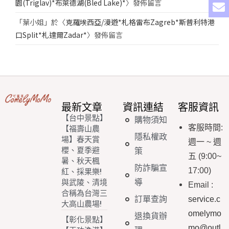
園(Triglav)*布萊德湖(Bled Lake)*
〉發佈留言
「
葉小姐
」於〈
克羅埃西亞/漫遊*札格雷布Zagreb*斯普利特港
口Split*札達爾Zadar*
〉發佈留言
最新文章
資訊連結
客服資訊
【台中景點】
購物須知
客服時間
:
【福壽山農
隱私權政
場】春天賞
週一
~
週
櫻、夏季避
策
五
(9:00~
暑、秋天楓
防詐騙宣
17:00)
紅、採果樂!
導
與武陵、清境
Email
:
合稱為台灣三
訂單查詢
service.c
大高山農場!
omelymo
退換貨辦
【彰化景點】
mo@outl