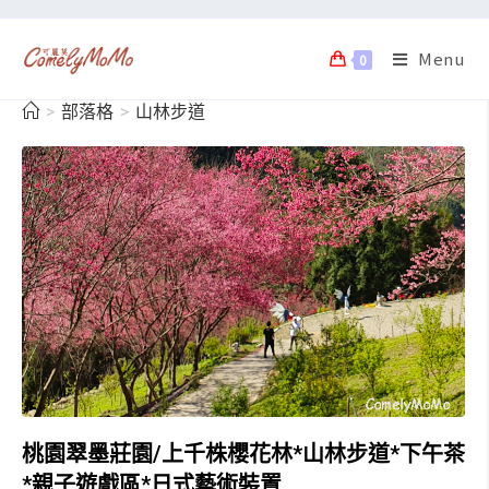
Menu
0
>
部落格
>
山林步道
桃園翠墨莊園/上千株櫻花林*山林步道*下午茶
*親子遊戲區*日式藝術裝置