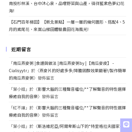
南投杉林溪、台中沐心泉，品嚐野菜與山產，徜徉藍紫色夢幻花
海!
【石門百年梯田】【新北景點】一層一層的幾何圖形、搭配4、5
月的鳶尾花、來嵩山梯田體驗農田花海風光!
近期留言
「
南瓜燕麥粥 |食譜與做法 |南瓜燕麥粥by |【南瓜麥皮】 -
Cialisyytr
」於〈
燕麥片的好處多多/降膽固醇效果顯著!/製作簡單
的南瓜燕麥粥
〉發佈留言
「
葉小姐
」於〈
影響大腦的三種聲音檔位/**了解聲音的特性選擇
療癒自我的音樂
〉發佈留言
「
紅不讓
」於〈
影響大腦的三種聲音檔位/**了解聲音的特性選擇
療癒自我的音樂
〉發佈留言
「
葉小姐
」於〈
斯洛維尼亞/阿爾卑斯山下的*特里格拉夫國家公