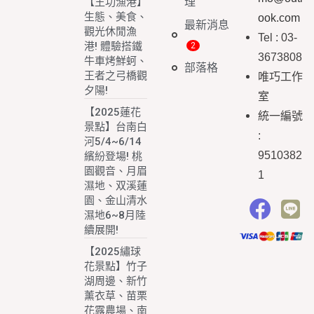
理
【王功漁港】
生態、美食、
ook.com
最新消息
觀光休閒漁
Tel : 03-
港! 體驗搭鐵
3673808
牛車烤鮮蚵、
部落格
王者之弓橋觀
唯巧工作
夕陽!
室
【2025蓮花
統一編號
景點】台南白
:
河5/4~6/14
9510382
繽紛登場! 桃
園觀音、月眉
1
濕地、双溪蓮
園、金山清水
濕地6~8月陸
續展開!
【2025繡球
花景點】竹子
湖周邊、新竹
薰衣草、苗栗
花露農場、南