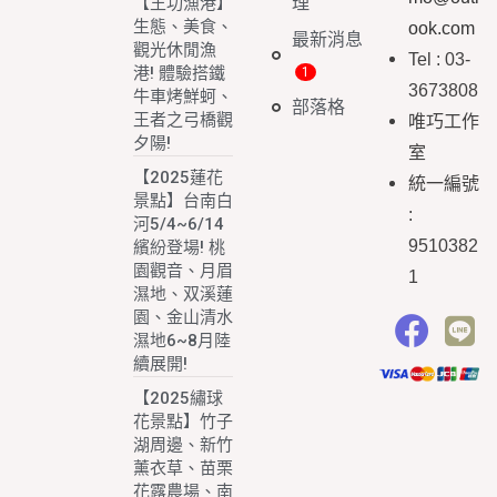
理
【王功漁港】
生態、美食、
ook.com
最新消息
觀光休閒漁
Tel : 03-
港! 體驗搭鐵
3673808
牛車烤鮮蚵、
部落格
王者之弓橋觀
唯巧工作
夕陽!
室
【2025蓮花
統一編號
景點】台南白
:
河5/4~6/14
9510382
繽紛登場! 桃
園觀音、月眉
1
濕地、双溪蓮
園、金山清水
濕地6~8月陸
續展開!
【2025繡球
花景點】竹子
湖周邊、新竹
薰衣草、苗栗
花露農場、南