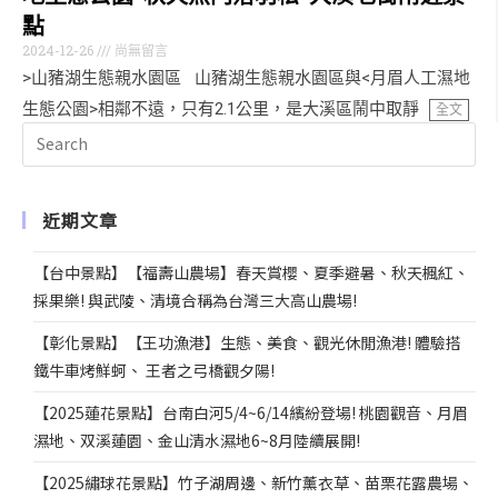
點
2024-12-26
尚無留言
>山豬湖生態親水園區 山豬湖生態親水園區與<月眉人工濕地
生態公園>相鄰不遠，只有2.1公里，是大溪區鬧中取靜
全文
近期文章
【台中景點】【福壽山農場】春天賞櫻、夏季避暑、秋天楓紅、
採果樂! 與武陵、清境合稱為台灣三大高山農場!
【彰化景點】【王功漁港】生態、美食、觀光休閒漁港! 體驗搭
鐵牛車烤鮮蚵、 王者之弓橋觀夕陽!
【2025蓮花景點】台南白河5/4~6/14繽紛登場! 桃園觀音、月眉
濕地、双溪蓮園、金山清水濕地6~8月陸續展開!
【2025繡球花景點】竹子湖周邊、新竹薰衣草、苗栗花露農場、