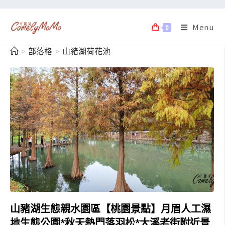
Menu
0
>
部落格
>
山豬湖荷花池
山豬湖生態親水園區【桃園景點】月眉人工濕
地生態公園*秋天熱門落羽松*大溪老街附近景