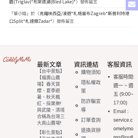
園(Triglav)*布萊德湖(Bled Lake)*
〉發佈留言
「
葉小姐
」於〈
克羅埃西亞/漫遊*札格雷布Zagreb*斯普利特港
口Split*札達爾Zadar*
〉發佈留言
最新文章
資訊連結
客服資訊
【台中景點】
購物須知
客服時間
:
【福壽山農
隱私權政
場】春天賞
週一
~
週
櫻、夏季避
策
五
(9:00~
暑、秋天楓
防詐騙宣
17:00)
紅、採果樂!
導
與武陵、清境
Email
:
合稱為台灣三
訂單查詢
service.c
大高山農場!
omelymo
退換貨辦
【彰化景點】
mo@outl