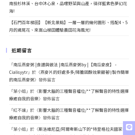
南投杉林溪、台中沐心泉，品嚐野菜與山產，徜徉藍紫色夢幻花
海!
【石門百年梯田】【新北景點】一層一層的幾何圖形、搭配4、5
月的鳶尾花、來嵩山梯田體驗農田花海風光!
近期留言
「
南瓜燕麥粥 |食譜與做法 |南瓜燕麥粥by |【南瓜麥皮】 -
Cialisyytr
」於〈
燕麥片的好處多多/降膽固醇效果顯著!/製作簡單
的南瓜燕麥粥
〉發佈留言
「
葉小姐
」於〈
影響大腦的三種聲音檔位/**了解聲音的特性選擇
療癒自我的音樂
〉發佈留言
「
紅不讓
」於〈
影響大腦的三種聲音檔位/**了解聲音的特性選擇
療癒自我的音樂
〉發佈留言
「
葉小姐
」於〈
斯洛維尼亞/阿爾卑斯山下的*特里格拉夫國家公