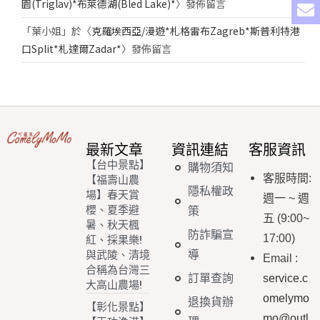
園(Triglav)*布萊德湖(Bled Lake)*
〉發佈留言
「
葉小姐
」於〈
克羅埃西亞/漫遊*札格雷布Zagreb*斯普利特港
口Split*札達爾Zadar*
〉發佈留言
最新文章
資訊連結
客服資訊
【台中景點】
購物須知
客服時間
:
【福壽山農
隱私權政
場】春天賞
週一
~
週
櫻、夏季避
策
五
(9:00~
暑、秋天楓
防詐騙宣
17:00)
紅、採果樂!
導
與武陵、清境
Email
:
合稱為台灣三
訂單查詢
service.c
大高山農場!
omelymo
退換貨辦
【彰化景點】
mo@outl