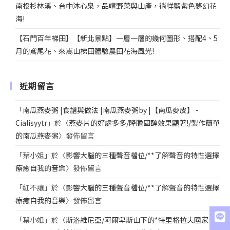
南投杉林溪、台中沐心泉，品嚐野菜與山產，徜徉藍紫色夢幻花
海!
【石門百年梯田】【新北景點】一層一層的幾何圖形、搭配4、5
月的鳶尾花、來嵩山梯田體驗農田花海風光!
近期留言
「
南瓜燕麥粥 |食譜與做法 |南瓜燕麥粥by |【南瓜麥皮】 -
Cialisyytr
」於〈
燕麥片的好處多多/降膽固醇效果顯著!/製作簡單
的南瓜燕麥粥
〉發佈留言
「
葉小姐
」於〈
影響大腦的三種聲音檔位/**了解聲音的特性選擇
療癒自我的音樂
〉發佈留言
「
紅不讓
」於〈
影響大腦的三種聲音檔位/**了解聲音的特性選擇
療癒自我的音樂
〉發佈留言
「
葉小姐
」於〈
斯洛維尼亞/阿爾卑斯山下的*特里格拉夫國家公