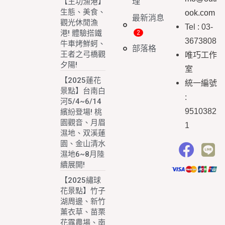
理
【王功漁港】
生態、美食、
ook.com
最新消息
觀光休閒漁
Tel : 03-
港! 體驗搭鐵
3673808
牛車烤鮮蚵、
部落格
王者之弓橋觀
唯巧工作
夕陽!
室
【2025蓮花
統一編號
景點】台南白
:
河5/4~6/14
9510382
繽紛登場! 桃
園觀音、月眉
1
濕地、双溪蓮
園、金山清水
濕地6~8月陸
續展開!
【2025繡球
花景點】竹子
湖周邊、新竹
薰衣草、苗栗
花露農場、南