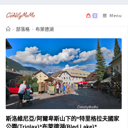
Menu
0
>
部落格
>
布萊德湖
斯洛維尼亞/阿爾卑斯山下的*特里格拉夫國家
公園(Triglav)*布萊德湖(Bled Lake)*