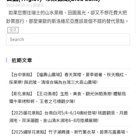
2019-09-10
1 則留言
如果您嚮往瑞士的山水景緻、田園風光，卻又不想花費大把
鈔票旅行，那麼東歐的斯洛維尼亞應該是個不錯的替代景點。
全文
近期文章
【台中景點】【福壽山農場】春天賞櫻、夏季避暑、秋天楓紅、
採果樂! 與武陵、清境合稱為台灣三大高山農場!
【彰化景點】【王功漁港】生態、美食、觀光休閒漁港! 體驗搭
鐵牛車烤鮮蚵、 王者之弓橋觀夕陽!
【2025蓮花景點】台南白河5/4~6/14繽紛登場! 桃園觀音、月眉
濕地、双溪蓮園、金山清水濕地6~8月陸續展開!
【2025繡球花景點】竹子湖周邊、新竹薰衣草、苗栗花露農場、