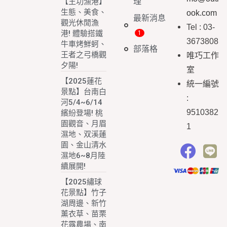
理
【王功漁港】
生態、美食、
ook.com
最新消息
觀光休閒漁
Tel : 03-
港! 體驗搭鐵
3673808
牛車烤鮮蚵、
部落格
王者之弓橋觀
唯巧工作
夕陽!
室
【2025蓮花
統一編號
景點】台南白
:
河5/4~6/14
9510382
繽紛登場! 桃
園觀音、月眉
1
濕地、双溪蓮
園、金山清水
濕地6~8月陸
續展開!
【2025繡球
花景點】竹子
湖周邊、新竹
薰衣草、苗栗
花露農場、南