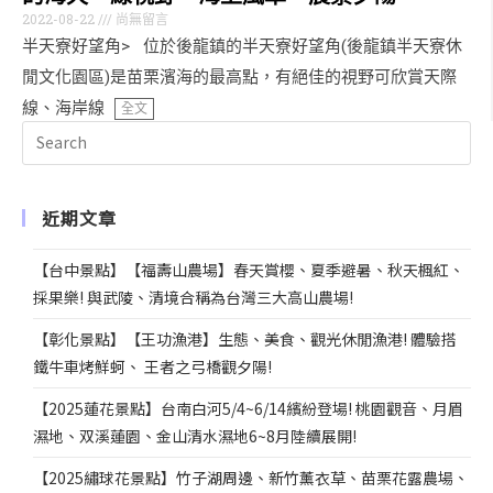
2022-08-22
尚無留言
半天寮好望角> 位於後龍鎮的半天寮好望角(後龍鎮半天寮休
閒文化園區)是苗栗濱海的最高點，有絕佳的視野可欣賞天際
線、海岸線
全文
近期文章
【台中景點】【福壽山農場】春天賞櫻、夏季避暑、秋天楓紅、
採果樂! 與武陵、清境合稱為台灣三大高山農場!
【彰化景點】【王功漁港】生態、美食、觀光休閒漁港! 體驗搭
鐵牛車烤鮮蚵、 王者之弓橋觀夕陽!
【2025蓮花景點】台南白河5/4~6/14繽紛登場! 桃園觀音、月眉
濕地、双溪蓮園、金山清水濕地6~8月陸續展開!
【2025繡球花景點】竹子湖周邊、新竹薰衣草、苗栗花露農場、