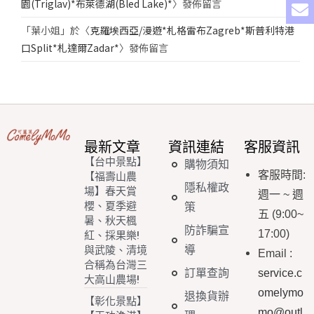
園(Triglav)*布萊德湖(Bled Lake)*
〉發佈留言
「
葉小姐
」於〈
克羅埃西亞/漫遊*札格雷布Zagreb*斯普利特港
口Split*札達爾Zadar*
〉發佈留言
最新文章
資訊連結
客服資訊
【台中景點】
購物須知
客服時間
:
【福壽山農
隱私權政
場】春天賞
週一
~
週
櫻、夏季避
策
五
(9:00~
暑、秋天楓
防詐騙宣
17:00)
紅、採果樂!
導
與武陵、清境
Email
:
合稱為台灣三
訂單查詢
service.c
大高山農場!
omelymo
退換貨辦
【彰化景點】
mo@outl