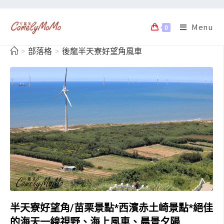
Menu
0
>
部落格
>
後龍半天寮好望角風車
半天寮好望角/苗栗景點*西濱赤土崎景點*絕佳
的海天一線視野、海上風車、晨景夕陽