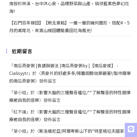
南投杉林溪、台中沐心泉，品嚐野菜與山產，徜徉藍紫色夢幻花
海!
【石門百年梯田】【新北景點】一層一層的幾何圖形、搭配4、5
月的鳶尾花、來嵩山梯田體驗農田花海風光!
近期留言
「
南瓜燕麥粥 |食譜與做法 |南瓜燕麥粥by |【南瓜麥皮】 -
Cialisyytr
」於〈
燕麥片的好處多多/降膽固醇效果顯著!/製作簡單
的南瓜燕麥粥
〉發佈留言
「
葉小姐
」於〈
影響大腦的三種聲音檔位/**了解聲音的特性選擇
療癒自我的音樂
〉發佈留言
「
紅不讓
」於〈
影響大腦的三種聲音檔位/**了解聲音的特性選擇
療癒自我的音樂
〉發佈留言
「
葉小姐
」於〈
斯洛維尼亞/阿爾卑斯山下的*特里格拉夫國家公