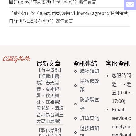
園(Triglav)*布萊德湖(Bled Lake)*
〉發佈留言
「
葉小姐
」於〈
克羅埃西亞/漫遊*札格雷布Zagreb*斯普利特港
口Split*札達爾Zadar*
〉發佈留言
最新文章
資訊連結
客服資訊
【台中景點】
購物須知
客服時間
:
【福壽山農
隱私權政
場】春天賞
週一
~
週
櫻、夏季避
策
五
(9:00~
暑、秋天楓
防詐騙宣
17:00)
紅、採果樂!
導
與武陵、清境
Email
:
合稱為台灣三
訂單查詢
service.c
大高山農場!
omelymo
退換貨辦
【彰化景點】
mo@outl