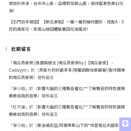
南投杉林溪、台中沐心泉，品嚐野菜與山產，徜徉藍紫色夢幻花
海!
【石門百年梯田】【新北景點】一層一層的幾何圖形、搭配4、5
月的鳶尾花、來嵩山梯田體驗農田花海風光!
近期留言
「
南瓜燕麥粥 |食譜與做法 |南瓜燕麥粥by |【南瓜麥皮】 -
Cialisyytr
」於〈
燕麥片的好處多多/降膽固醇效果顯著!/製作簡單
的南瓜燕麥粥
〉發佈留言
「
葉小姐
」於〈
影響大腦的三種聲音檔位/**了解聲音的特性選擇
療癒自我的音樂
〉發佈留言
「
紅不讓
」於〈
影響大腦的三種聲音檔位/**了解聲音的特性選擇
療癒自我的音樂
〉發佈留言
「
葉小姐
」於〈
斯洛維尼亞/阿爾卑斯山下的*特里格拉夫國家公