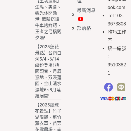
理
【王功漁港】
生態、美食、
ook.com
最新消息
觀光休閒漁
Tel : 03-
港! 體驗搭鐵
3673808
牛車烤鮮蚵、
部落格
王者之弓橋觀
唯巧工作
夕陽!
室
【2025蓮花
統一編號
景點】台南白
:
河5/4~6/14
9510382
繽紛登場! 桃
園觀音、月眉
1
濕地、双溪蓮
園、金山清水
濕地6~8月陸
續展開!
【2025繡球
花景點】竹子
湖周邊、新竹
薰衣草、苗栗
花露農場、南