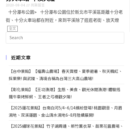
2020-08-04
尚無留言
十分瀑布公園> 十分瀑布公園位於新北市平溪區距離十分老
街、十分火車站都在附近，來到平溪除了逛逛老街、放天燈
全文
近期文章
【台中景點】【福壽山農場】春天賞櫻、夏季避暑、秋天楓紅、
採果樂! 與武陵、清境合稱為台灣三大高山農場!
【彰化景點】【王功漁港】生態、美食、觀光休閒漁港! 體驗搭
鐵牛車烤鮮蚵、 王者之弓橋觀夕陽!
【2025蓮花景點】台南白河5/4~6/14繽紛登場! 桃園觀音、月眉
濕地、双溪蓮園、金山清水濕地6~8月陸續展開!
【2025繡球花景點】竹子湖周邊、新竹薰衣草、苗栗花露農場、