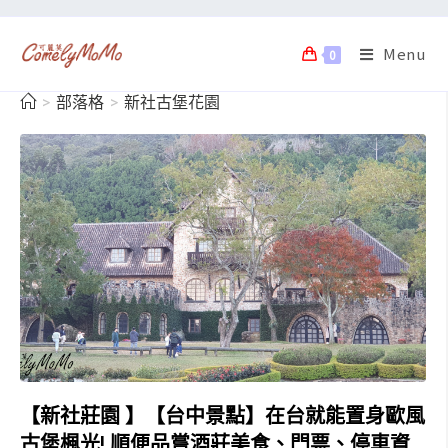
Menu
0
>
部落格
>
新社古堡花園
【新社莊園 】【台中景點】在台就能置身歐風
古堡楓光! 順便品嘗酒莊美食、門票、停車資