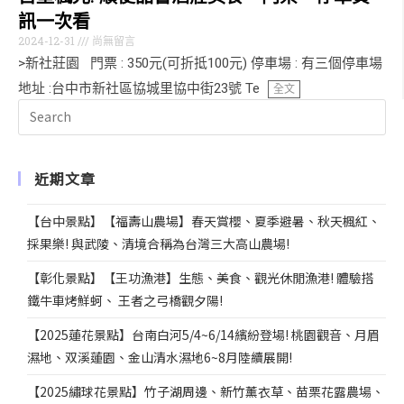
訊一次看
2024-12-31
尚無留言
>新社莊園 門票 : 350元(可折抵100元) 停車場 : 有三個停車場
地址 :台中市新社區協城里協中街23號 Te
全文
近期文章
【台中景點】【福壽山農場】春天賞櫻、夏季避暑、秋天楓紅、
採果樂! 與武陵、清境合稱為台灣三大高山農場!
【彰化景點】【王功漁港】生態、美食、觀光休閒漁港! 體驗搭
鐵牛車烤鮮蚵、 王者之弓橋觀夕陽!
【2025蓮花景點】台南白河5/4~6/14繽紛登場! 桃園觀音、月眉
濕地、双溪蓮園、金山清水濕地6~8月陸續展開!
【2025繡球花景點】竹子湖周邊、新竹薰衣草、苗栗花露農場、