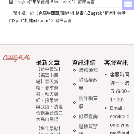
園(Triglav)*布萊德湖(Bled Lake)*
〉發佈留言
「
葉小姐
」於〈
克羅埃西亞/漫遊*札格雷布Zagreb*斯普利特港
口Split*札達爾Zadar*
〉發佈留言
最新文章
資訊連結
客服資訊
【台中景點】
購物須知
客服時間
:
【福壽山農
隱私權政
場】春天賞
週一
~
週
櫻、夏季避
策
五
(9:00~
暑、秋天楓
防詐騙宣
17:00)
紅、採果樂!
導
與武陵、清境
Email
:
合稱為台灣三
訂單查詢
service.c
大高山農場!
omelymo
退換貨辦
【彰化景點】
mo@outl