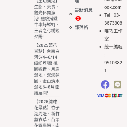
理
【王功漁港】
生態、美食、
ook.com
最新消息
觀光休閒漁
Tel : 03-
港! 體驗搭鐵
3673808
牛車烤鮮蚵、
部落格
王者之弓橋觀
唯巧工作
夕陽!
室
【2025蓮花
統一編號
景點】台南白
:
河5/4~6/14
9510382
繽紛登場! 桃
園觀音、月眉
1
濕地、双溪蓮
園、金山清水
濕地6~8月陸
續展開!
【2025繡球
花景點】竹子
湖周邊、新竹
薰衣草、苗栗
花露農場、南