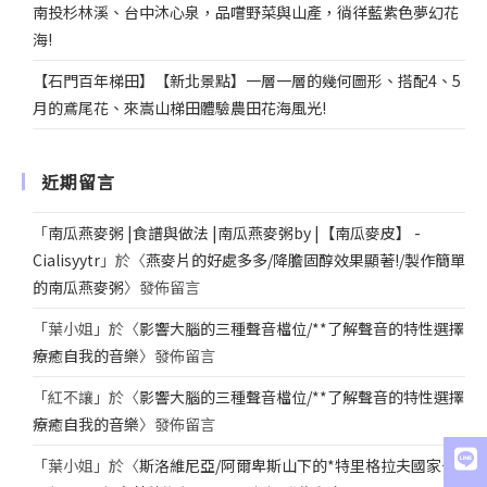
南投杉林溪、台中沐心泉，品嚐野菜與山產，徜徉藍紫色夢幻花
海!
【石門百年梯田】【新北景點】一層一層的幾何圖形、搭配4、5
月的鳶尾花、來嵩山梯田體驗農田花海風光!
近期留言
「
南瓜燕麥粥 |食譜與做法 |南瓜燕麥粥by |【南瓜麥皮】 -
Cialisyytr
」於〈
燕麥片的好處多多/降膽固醇效果顯著!/製作簡單
的南瓜燕麥粥
〉發佈留言
「
葉小姐
」於〈
影響大腦的三種聲音檔位/**了解聲音的特性選擇
療癒自我的音樂
〉發佈留言
「
紅不讓
」於〈
影響大腦的三種聲音檔位/**了解聲音的特性選擇
療癒自我的音樂
〉發佈留言
「
葉小姐
」於〈
斯洛維尼亞/阿爾卑斯山下的*特里格拉夫國家公