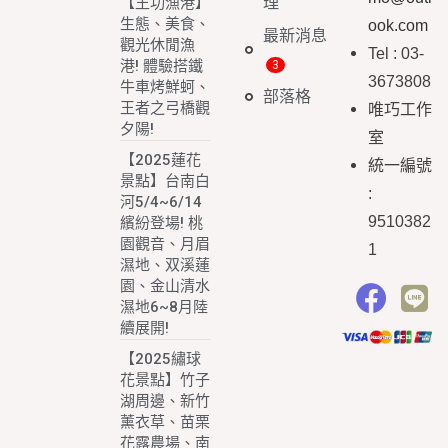
理
【王功漁港】
生態、美食、
ook.com
最新消息
觀光休閒漁
Tel : 03-
港! 體驗搭鐵
3673808
牛車烤鮮蚵、
部落格
王者之弓橋觀
唯巧工作
夕陽!
室
【2025蓮花
統一編號
景點】台南白
:
河5/4~6/14
9510382
繽紛登場! 桃
園觀音、月眉
1
濕地、双溪蓮
園、金山清水
濕地6~8月陸
續展開!
【2025繡球
花景點】竹子
湖周邊、新竹
薰衣草、苗栗
花露農場、南