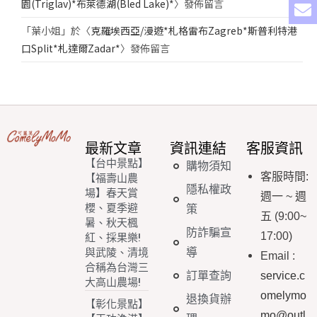
園(Triglav)*布萊德湖(Bled Lake)*
〉發佈留言
「
葉小姐
」於〈
克羅埃西亞/漫遊*札格雷布Zagreb*斯普利特港
口Split*札達爾Zadar*
〉發佈留言
最新文章
資訊連結
客服資訊
【台中景點】
購物須知
客服時間
:
【福壽山農
隱私權政
場】春天賞
週一
~
週
櫻、夏季避
策
五
(9:00~
暑、秋天楓
防詐騙宣
17:00)
紅、採果樂!
導
與武陵、清境
Email
:
合稱為台灣三
訂單查詢
service.c
大高山農場!
omelymo
退換貨辦
【彰化景點】
mo@outl