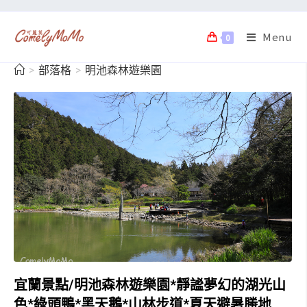
Menu
0
>
部落格
>
明池森林遊樂園
宜蘭景點/明池森林遊樂園*靜謐夢幻的湖光山
色*綠頭鴨*黑天鵝*山林步道*夏天避暑勝地