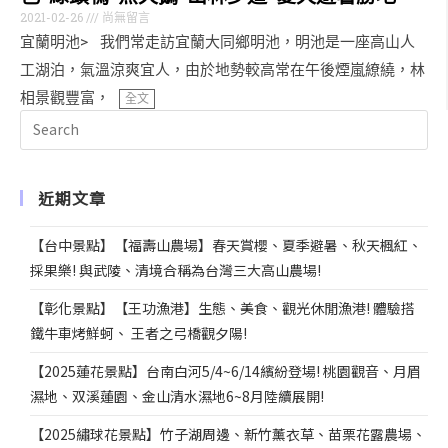
2021-02-26
尚無留言
宜蘭明池> 我們常走訪宜蘭大同鄉明池，明池是一座高山人
工湖泊，氣溫涼爽宜人，由於地勢較高常在午後煙嵐繚繞，林
相景觀豐富，
全文
近期文章
【台中景點】【福壽山農場】春天賞櫻、夏季避暑、秋天楓紅、
採果樂! 與武陵、清境合稱為台灣三大高山農場!
【彰化景點】【王功漁港】生態、美食、觀光休閒漁港! 體驗搭
鐵牛車烤鮮蚵、 王者之弓橋觀夕陽!
【2025蓮花景點】台南白河5/4~6/14繽紛登場! 桃園觀音、月眉
濕地、双溪蓮園、金山清水濕地6~8月陸續展開!
【2025繡球花景點】竹子湖周邊、新竹薰衣草、苗栗花露農場、