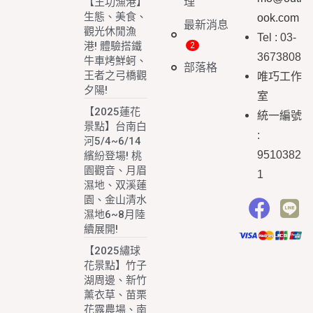
理
【王功漁港】
生態、美食、
ook.com
最新消息
觀光休閒漁
Tel : 03-
港! 體驗搭鐵
3673808
牛車烤鮮蚵、
部落格
王者之弓橋觀
唯巧工作
夕陽!
室
【2025蓮花
統一編號
景點】台南白
:
河5/4~6/14
9510382
繽紛登場! 桃
園觀音、月眉
1
濕地、双溪蓮
園、金山清水
濕地6~8月陸
續展開!
【2025繡球
花景點】竹子
湖周邊、新竹
薰衣草、苗栗
花露農場、南