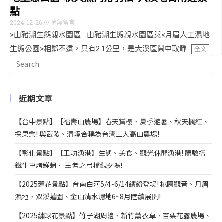
點
2024-12-26
尚無留言
>山豬湖生態親水園區 山豬湖生態親水園區與<月眉人工濕地
生態公園>相鄰不遠，只有2.1公里，是大溪區鬧中取靜
全文
近期文章
【台中景點】【福壽山農場】春天賞櫻、夏季避暑、秋天楓紅、
採果樂! 與武陵、清境合稱為台灣三大高山農場!
【彰化景點】【王功漁港】生態、美食、觀光休閒漁港! 體驗搭
鐵牛車烤鮮蚵、 王者之弓橋觀夕陽!
【2025蓮花景點】台南白河5/4~6/14繽紛登場! 桃園觀音、月眉
濕地、双溪蓮園、金山清水濕地6~8月陸續展開!
【2025繡球花景點】竹子湖周邊、新竹薰衣草、苗栗花露農場、