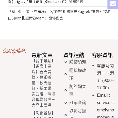
園(Triglav)*布萊德湖(Bled Lake)*
〉發佈留言
「
葉小姐
」於〈
克羅埃西亞/漫遊*札格雷布Zagreb*斯普利特港
口Split*札達爾Zadar*
〉發佈留言
最新文章
資訊連結
客服資訊
【台中景點】
購物須知
客服時間
:
【福壽山農
隱私權政
場】春天賞
週一
~
週
櫻、夏季避
策
五
(9:00~
暑、秋天楓
防詐騙宣
17:00)
紅、採果樂!
導
與武陵、清境
Email
:
合稱為台灣三
訂單查詢
service.c
大高山農場!
omelymo
退換貨辦
【彰化景點】
mo@outl