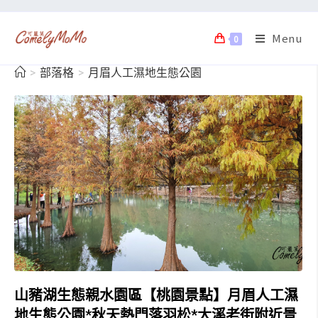
Menu
0
>
部落格
>
月眉人工濕地生態公園
山豬湖生態親水園區【桃園景點】月眉人工濕
地生態公園*秋天熱門落羽松*大溪老街附近景