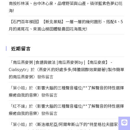
南投杉林溪、台中沐心泉，品嚐野菜與山產，徜徉藍紫色夢幻花
海!
【石門百年梯田】【新北景點】一層一層的幾何圖形、搭配4、5
月的鳶尾花、來嵩山梯田體驗農田花海風光!
近期留言
「
南瓜燕麥粥 |食譜與做法 |南瓜燕麥粥by |【南瓜麥皮】 -
Cialisyytr
」於〈
燕麥片的好處多多/降膽固醇效果顯著!/製作簡單
的南瓜燕麥粥
〉發佈留言
「
葉小姐
」於〈
影響大腦的三種聲音檔位/**了解聲音的特性選擇
療癒自我的音樂
〉發佈留言
「
紅不讓
」於〈
影響大腦的三種聲音檔位/**了解聲音的特性選擇
療癒自我的音樂
〉發佈留言
「
葉小姐
」於〈
斯洛維尼亞/阿爾卑斯山下的*特里格拉夫國家公