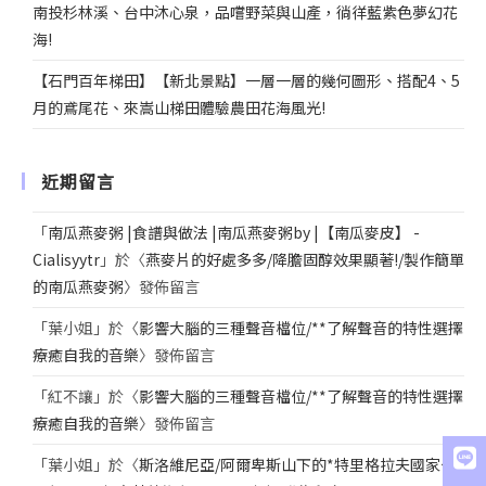
南投杉林溪、台中沐心泉，品嚐野菜與山產，徜徉藍紫色夢幻花
海!
【石門百年梯田】【新北景點】一層一層的幾何圖形、搭配4、5
月的鳶尾花、來嵩山梯田體驗農田花海風光!
近期留言
「
南瓜燕麥粥 |食譜與做法 |南瓜燕麥粥by |【南瓜麥皮】 -
Cialisyytr
」於〈
燕麥片的好處多多/降膽固醇效果顯著!/製作簡單
的南瓜燕麥粥
〉發佈留言
「
葉小姐
」於〈
影響大腦的三種聲音檔位/**了解聲音的特性選擇
療癒自我的音樂
〉發佈留言
「
紅不讓
」於〈
影響大腦的三種聲音檔位/**了解聲音的特性選擇
療癒自我的音樂
〉發佈留言
「
葉小姐
」於〈
斯洛維尼亞/阿爾卑斯山下的*特里格拉夫國家公