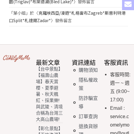
園(Triglav)*布萊德湖(Bled Lake)*
〉發佈留言
「
葉小姐
」於〈
克羅埃西亞/漫遊*札格雷布Zagreb*斯普利特港
口Split*札達爾Zadar*
〉發佈留言
最新文章
資訊連結
客服資訊
【台中景點】
購物須知
客服時間
:
【福壽山農
隱私權政
場】春天賞
週一
~
週
櫻、夏季避
策
五
(9:00~
暑、秋天楓
防詐騙宣
17:00)
紅、採果樂!
導
與武陵、清境
Email
:
合稱為台灣三
訂單查詢
service.c
大高山農場!
omelymo
退換貨辦
【彰化景點】
mo@outl