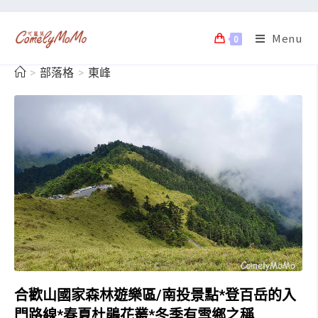
Menu
0
>
部落格
>
東峰
合歡山國家森林遊樂區/南投景點*登百岳的入
門路線*春夏杜鵑花叢*冬季有雪鄉之稱