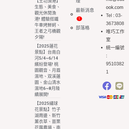
理
【王功漁港】
生態、美食、
ook.com
最新消息
觀光休閒漁
Tel : 03-
港! 體驗搭鐵
3673808
牛車烤鮮蚵、
部落格
王者之弓橋觀
唯巧工作
夕陽!
室
【2025蓮花
統一編號
景點】台南白
:
河5/4~6/14
9510382
繽紛登場! 桃
園觀音、月眉
1
濕地、双溪蓮
園、金山清水
濕地6~8月陸
續展開!
【2025繡球
花景點】竹子
湖周邊、新竹
薰衣草、苗栗
花露農場、南