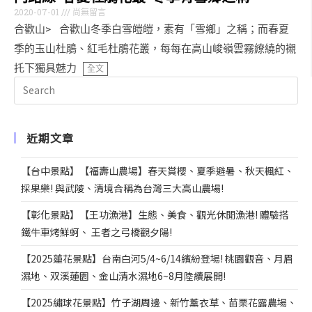
2020-07-01
尚無留言
合歡山> 合歡山冬季白雪皚皚，素有「雪鄉」之稱；而春夏
季的玉山杜鵑、紅毛杜鵑花叢，每每在高山峻嶺雲霧繚繞的襯
托下獨具魅力
全文
近期文章
【台中景點】【福壽山農場】春天賞櫻、夏季避暑、秋天楓紅、
採果樂! 與武陵、清境合稱為台灣三大高山農場!
【彰化景點】【王功漁港】生態、美食、觀光休閒漁港! 體驗搭
鐵牛車烤鮮蚵、 王者之弓橋觀夕陽!
【2025蓮花景點】台南白河5/4~6/14繽紛登場! 桃園觀音、月眉
濕地、双溪蓮園、金山清水濕地6~8月陸續展開!
【2025繡球花景點】竹子湖周邊、新竹薰衣草、苗栗花露農場、