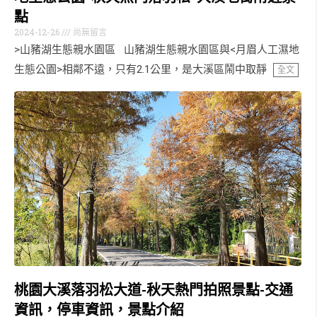
點
2024-12-26
尚無留言
>山豬湖生態親水園區 山豬湖生態親水園區與<月眉人工濕地
生態公園>相鄰不遠，只有2.1公里，是大溪區鬧中取靜
全文
桃園大溪落羽松大道-秋天熱門拍照景點-交通
資訊，停車資訊，景點介紹