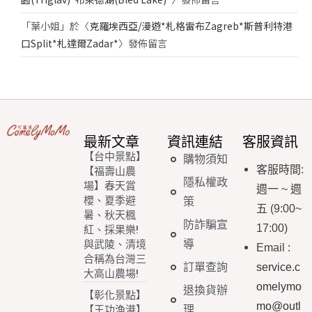
「
葉小姐
」於〈
克羅埃西亞/漫遊*札格雷布Zagreb*斯普利特港
口Split*札達爾Zadar*
〉發佈留言
最新文章
資訊連結
客服資訊
【台中景點】
購物須知
客服時間
:
【福壽山農
隱私權政
場】春天賞
週一
~
週
櫻、夏季避
策
五
(9:00~
暑、秋天楓
防詐騙宣
17:00)
紅、採果樂!
導
與武陵、清境
Email
:
合稱為台灣三
訂單查詢
service.c
大高山農場!
omelymo
退換貨辦
【彰化景點】
mo@outl
理
【王功漁港】