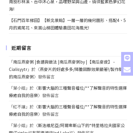
南投杉林溪、台中沐心泉，品嚐野菜與山產，徜徉藍紫色夢幻花
海!
【石門百年梯田】【新北景點】一層一層的幾何圖形、搭配4、5
月的鳶尾花、來嵩山梯田體驗農田花海風光!
近期留言
「
南瓜燕麥粥 |食譜與做法 |南瓜燕麥粥by |【南瓜麥皮】 -
Cialisyytr
」於〈
燕麥片的好處多多/降膽固醇效果顯著!/製作簡單
的南瓜燕麥粥
〉發佈留言
「
葉小姐
」於〈
影響大腦的三種聲音檔位/**了解聲音的特性選擇
療癒自我的音樂
〉發佈留言
「
紅不讓
」於〈
影響大腦的三種聲音檔位/**了解聲音的特性選擇
療癒自我的音樂
〉發佈留言
「
葉小姐
」於〈
斯洛維尼亞/阿爾卑斯山下的*特里格拉夫國家公
園(Triglav)*布萊德湖(Bled Lake)*
〉發佈留言