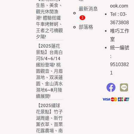
生態、美食、
ook.com
最新消息
觀光休閒漁
Tel : 03-
港! 體驗搭鐵
3673808
牛車烤鮮蚵、
部落格
王者之弓橋觀
唯巧工作
夕陽!
室
【2025蓮花
統一編號
景點】台南白
:
河5/4~6/14
9510382
繽紛登場! 桃
園觀音、月眉
1
濕地、双溪蓮
園、金山清水
濕地6~8月陸
續展開!
【2025繡球
花景點】竹子
湖周邊、新竹
薰衣草、苗栗
花露農場、南