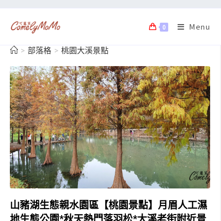
Menu
0
>
部落格
>
桃園大溪景點
山豬湖生態親水園區【桃園景點】月眉人工濕
地生態公園*秋天熱門落羽松*大溪老街附近景