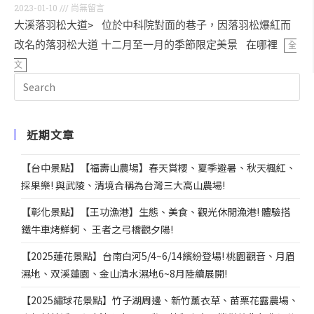
2023-01-10
尚無留言
大溪落羽松大道> 位於中科院對面的巷子，因落羽松爆紅而
改名的落羽松大道 十二月至一月的季節限定美景 在哪裡
全
文
近期文章
【台中景點】【福壽山農場】春天賞櫻、夏季避暑、秋天楓紅、
採果樂! 與武陵、清境合稱為台灣三大高山農場!
【彰化景點】【王功漁港】生態、美食、觀光休閒漁港! 體驗搭
鐵牛車烤鮮蚵、 王者之弓橋觀夕陽!
【2025蓮花景點】台南白河5/4~6/14繽紛登場! 桃園觀音、月眉
濕地、双溪蓮園、金山清水濕地6~8月陸續展開!
【2025繡球花景點】竹子湖周邊、新竹薰衣草、苗栗花露農場、