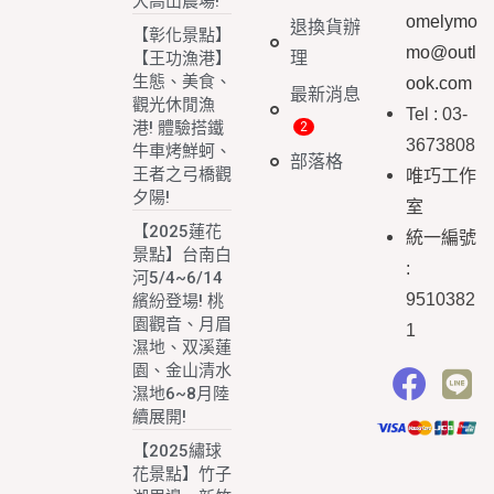
大高山農場!
omelymo
退換貨辦
【彰化景點】
mo@outl
理
【王功漁港】
生態、美食、
ook.com
最新消息
觀光休閒漁
Tel : 03-
港! 體驗搭鐵
3673808
牛車烤鮮蚵、
部落格
王者之弓橋觀
唯巧工作
夕陽!
室
【2025蓮花
統一編號
景點】台南白
:
河5/4~6/14
9510382
繽紛登場! 桃
園觀音、月眉
1
濕地、双溪蓮
園、金山清水
濕地6~8月陸
續展開!
【2025繡球
花景點】竹子