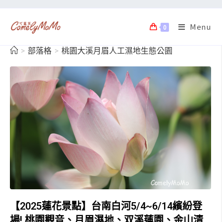
Menu
0
>
部落格
>
桃園大溪月眉人工濕地生態公園
【2025蓮花景點】台南白河5/4~6/14繽紛登
場! 桃園觀音、月眉濕地、双溪蓮園、金山清