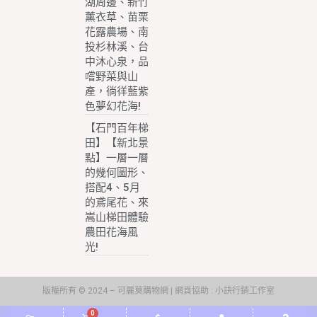
湖周邊、新竹
薰衣草、苗栗
花露農場、南
投杉林溪、台
中沐心泉，品
嚐野菜與山
產，徜徉藍紫
色夢幻花海!
【石門百年梯
田】【新北景
點】一層一層
的幾何圖形、
搭配4、5月
的鳶尾花、來
嵩山梯田體驗
農田花海風
光!
版權所有 © 2024 – 可麗莫購物網 | 網頁協助 :
小訣行銷工作室
0