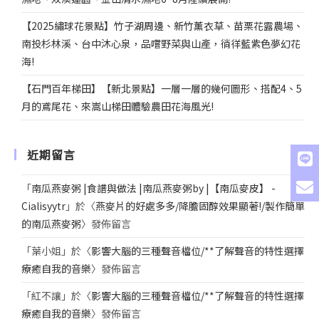
【2025繡球花景點】竹子湖周邊、新竹薰衣草、苗栗花露農場、
南投杉林溪、台中沐心泉，品嚐野菜與山產，徜徉藍紫色夢幻花
海!
【石門百年梯田】【新北景點】一層一層的幾何圖形、搭配4、5
月的鳶尾花、來嵩山梯田體驗農田花海風光!
近期留言
「
南瓜燕麥粥 |食譜與做法 |南瓜燕麥粥by |【南瓜麥皮】 -
Cialisyytr
」於〈
燕麥片的好處多多/降膽固醇效果顯著!/製作簡單
的南瓜燕麥粥
〉發佈留言
「
葉小姐
」於〈
影響大腦的三種聲音檔位/**了解聲音的特性選擇
療癒自我的音樂
〉發佈留言
「
紅不讓
」於〈
影響大腦的三種聲音檔位/**了解聲音的特性選擇
療癒自我的音樂
〉發佈留言