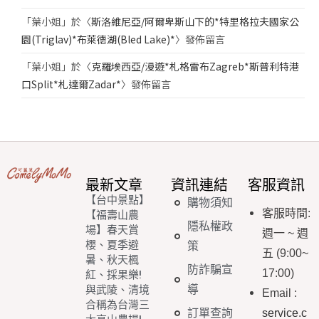
「
葉小姐
」於〈
斯洛維尼亞/阿爾卑斯山下的*特里格拉夫國家公
園(Triglav)*布萊德湖(Bled Lake)*
〉發佈留言
「
葉小姐
」於〈
克羅埃西亞/漫遊*札格雷布Zagreb*斯普利特港
口Split*札達爾Zadar*
〉發佈留言
最新文章
資訊連結
客服資訊
【台中景點】
購物須知
客服時間
:
【福壽山農
隱私權政
場】春天賞
週一
~
週
櫻、夏季避
策
五
(9:00~
暑、秋天楓
防詐騙宣
17:00)
紅、採果樂!
導
與武陵、清境
Email
:
合稱為台灣三
訂單查詢
service.c