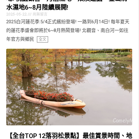
水濕地6~8月陸續展開!
2025-05-22
尚無留言
2025白河蓮花季:5/4正式繽紛登場! 一路到6月14日! 每年夏天
的蓮花季盛會即將於6~8月熱鬧登場! 北觀音、南白河一如往
年官方與鄉民
全文
【全台TOP 12落羽松景點】最佳賞景時間、地