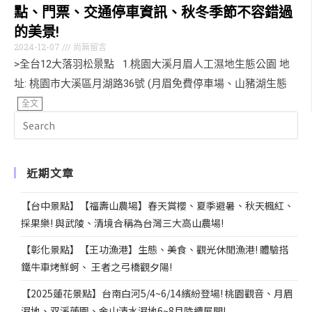
點、門票、交通停車資訊、秋冬季節不容錯過
的美景!
2024-12-07
尚無留言
>全台12大落羽松景點 1.桃園大溪月眉人工濕地生態公園 地
址: 桃園市大溪區月湖路36號 (月眉免費停車場、山豬湖生態
全文
近期文章
【台中景點】【福壽山農場】春天賞櫻、夏季避暑、秋天楓紅、
採果樂! 與武陵、清境合稱為台灣三大高山農場!
【彰化景點】【王功漁港】生態、美食、觀光休閒漁港! 體驗搭
鐵牛車烤鮮蚵、 王者之弓橋觀夕陽!
【2025蓮花景點】台南白河5/4~6/14繽紛登場! 桃園觀音、月眉
濕地、双溪蓮園、金山清水濕地6~8月陸續展開!