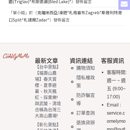
園(Triglav)*布萊德湖(Bled Lake)*
〉發佈留言
「
葉小姐
」於〈
克羅埃西亞/漫遊*札格雷布Zagreb*斯普利特港
口Split*札達爾Zadar*
〉發佈留言
最新文章
資訊連結
客服資訊
【台中景點】
購物須知
客服時間
:
【福壽山農
隱私權政
場】春天賞
週一
~
週
櫻、夏季避
策
五
(9:00~
暑、秋天楓
防詐騙宣
17:00)
紅、採果樂!
導
與武陵、清境
Email
:
合稱為台灣三
訂單查詢
service.c
大高山農場!
omelymo
退換貨辦
【彰化景點】
mo@outl