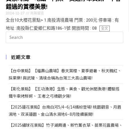
錯過的賞櫻美景!
2024-12-27
尚無留言
全台10大櫻花景點> 1.南投清境農場 門票 : 200元 停車場 : 有
地址 :南投縣仁愛鄉仁和路186-1號 開放時間 : 08
全文
近期文章
【台中景點】【福壽山農場】春天賞櫻、夏季避暑、秋天楓紅、
採果樂! 與武陵、清境合稱為台灣三大高山農場!
【彰化景點】【王功漁港】生態、美食、觀光休閒漁港! 體驗搭
鐵牛車烤鮮蚵、 王者之弓橋觀夕陽!
【2025蓮花景點】台南白河5/4~6/14繽紛登場! 桃園觀音、月眉
濕地、双溪蓮園、金山清水濕地6~8月陸續展開!
【2025繡球花景點】竹子湖周邊、新竹薰衣草、苗栗花露農場、