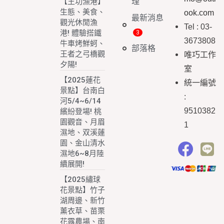
理
【王功漁港】
生態、美食、
ook.com
最新消息
觀光休閒漁
Tel : 03-
港! 體驗搭鐵
3673808
牛車烤鮮蚵、
部落格
王者之弓橋觀
唯巧工作
夕陽!
室
【2025蓮花
統一編號
景點】台南白
:
河5/4~6/14
9510382
繽紛登場! 桃
園觀音、月眉
1
濕地、双溪蓮
園、金山清水
濕地6~8月陸
續展開!
【2025繡球
花景點】竹子
湖周邊、新竹
薰衣草、苗栗
花露農場、南