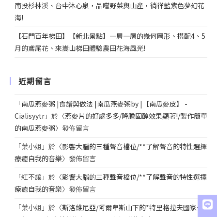
南投杉林溪、台中沐心泉，品嚐野菜與山產，徜徉藍紫色夢幻花
海!
【石門百年梯田】【新北景點】一層一層的幾何圖形、搭配4、5
月的鳶尾花、來嵩山梯田體驗農田花海風光!
近期留言
「
南瓜燕麥粥 |食譜與做法 |南瓜燕麥粥by |【南瓜麥皮】 -
Cialisyytr
」於〈
燕麥片的好處多多/降膽固醇效果顯著!/製作簡單
的南瓜燕麥粥
〉發佈留言
「
葉小姐
」於〈
影響大腦的三種聲音檔位/**了解聲音的特性選擇
療癒自我的音樂
〉發佈留言
「
紅不讓
」於〈
影響大腦的三種聲音檔位/**了解聲音的特性選擇
療癒自我的音樂
〉發佈留言
「
葉小姐
」於〈
斯洛維尼亞/阿爾卑斯山下的*特里格拉夫國家公