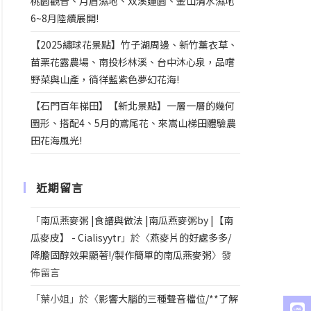
桃園觀音、月眉濕地、双溪蓮園、金山清水濕地
6~8月陸續展開!
【2025繡球花景點】竹子湖周邊、新竹薰衣草、
苗栗花露農場、南投杉林溪、台中沐心泉，品嚐
野菜與山產，徜徉藍紫色夢幻花海!
【石門百年梯田】【新北景點】一層一層的幾何
圖形、搭配4、5月的鳶尾花、來嵩山梯田體驗農
田花海風光!
近期留言
「
南瓜燕麥粥 |食譜與做法 |南瓜燕麥粥by |【南
瓜麥皮】 - Cialisyytr
」於〈
燕麥片的好處多多/
降膽固醇效果顯著!/製作簡單的南瓜燕麥粥
〉發
佈留言
「
葉小姐
」於〈
影響大腦的三種聲音檔位/**了解