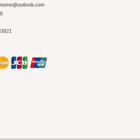
ymomo@outlook.com
08
03821