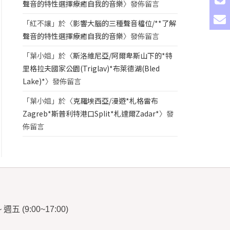
聲音的特性選擇療癒自我的音樂
〉發佈留言
「
紅不讓
」於〈
影響大腦的三種聲音檔位/**了解
聲音的特性選擇療癒自我的音樂
〉發佈留言
「
葉小姐
」於〈
斯洛維尼亞/阿爾卑斯山下的*特
里格拉夫國家公園(Triglav)*布萊德湖(Bled
Lake)*
〉發佈留言
「
葉小姐
」於〈
克羅埃西亞/漫遊*札格雷布
Zagreb*斯普利特港口Split*札達爾Zadar*
〉發
佈留言
~
週五
(9:00~17:00)