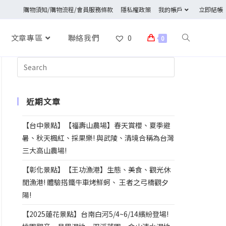
購物須知/購物流程/會員服務條款
隱私權政策
我的帳戶
立即結帳
文章專區
聯絡我們
0
0
近期文章
【台中景點】【福壽山農場】春天賞櫻、夏季避
暑、秋天楓紅、採果樂! 與武陵、清境合稱為台灣
三大高山農場!
【彰化景點】【王功漁港】生態、美食、觀光休
閒漁港! 體驗搭鐵牛車烤鮮蚵、 王者之弓橋觀夕
陽!
【2025蓮花景點】台南白河5/4~6/14繽紛登場!