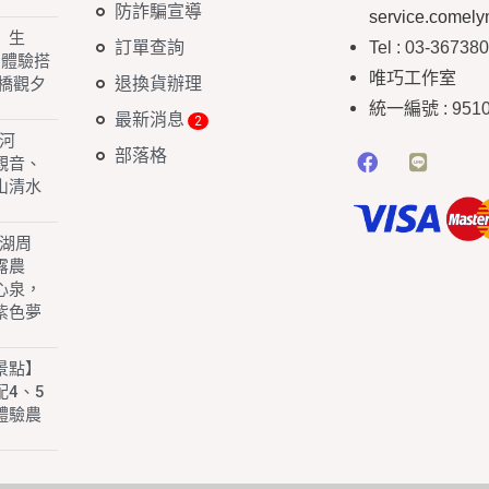
防詐騙宣導
service.comel
】生
訂單查詢
Tel : 03-36738
 體驗搭
唯巧工作室
退換貨辦理
橋觀夕
統一編號
: 951
最新消息
白河
部落格
園觀音、
山清水
子湖周
露農
心泉，
紫色夢
景點】
4、5
體驗農