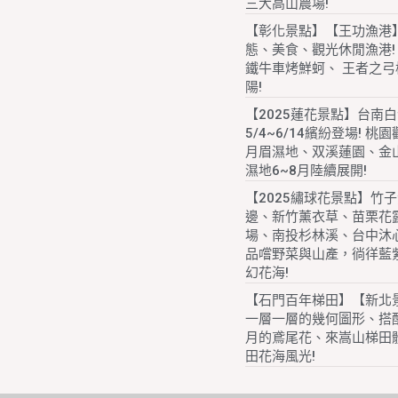
三大高山農場!
【彰化景點】【王功漁港
態、美食、觀光休閒漁港!
鐵牛車烤鮮蚵、 王者之弓
陽!
【2025蓮花景點】台南
5/4~6/14繽紛登場! 桃
月眉濕地、双溪蓮園、金
濕地6~8月陸續展開!
【2025繡球花景點】竹
邊、新竹薰衣草、苗栗花
場、南投杉林溪、台中沐
品嚐野菜與山產，徜徉藍
幻花海!
【石門百年梯田】【新北
一層一層的幾何圖形、搭配
月的鳶尾花、來嵩山梯田
田花海風光!