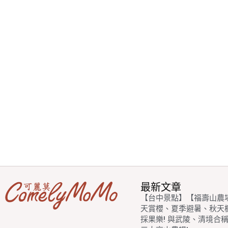
最新文章
【台中景點】【福壽山農
天賞櫻、夏季避暑、秋天
採果樂! 與武陵、清境合