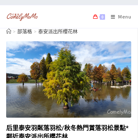
Menu
0
>
部落格
>
泰安派出所櫻花林
后里泰安羽粼落羽松/秋冬熱門賞落羽松景點*
鄰近泰安派出所櫻花林