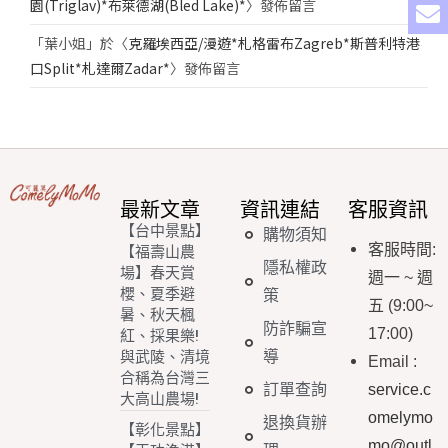
園(Triglav)*布萊德湖(Bled Lake)*
〉發佈留言
「
葉小姐
」於〈
克羅埃西亞/漫遊*札格雷布Zagreb*斯普利特港
口Split*札達爾Zadar*
〉發佈留言
最新文章
資訊連結
客服資訊
【台中景點】
購物須知
客服時間
:
【福壽山農
隱私權政
場】春天賞
週一
~
週
櫻、夏季避
策
五
(9:00~
暑、秋天楓
防詐騙宣
17:00)
紅、採果樂!
導
與武陵、清境
Email
:
合稱為台灣三
訂單查詢
service.c
大高山農場!
omelymo
退換貨辦
【彰化景點】
mo@outl