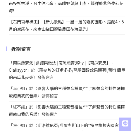
南投杉林溪、台中沐心泉，品嚐野菜與山產，徜徉藍紫色夢幻花
海!
【石門百年梯田】【新北景點】一層一層的幾何圖形、搭配4、5
月的鳶尾花、來嵩山梯田體驗農田花海風光!
近期留言
「
南瓜燕麥粥 |食譜與做法 |南瓜燕麥粥by |【南瓜麥皮】 -
Cialisyytr
」於〈
燕麥片的好處多多/降膽固醇效果顯著!/製作簡單
的南瓜燕麥粥
〉發佈留言
「
葉小姐
」於〈
影響大腦的三種聲音檔位/**了解聲音的特性選擇
療癒自我的音樂
〉發佈留言
「
紅不讓
」於〈
影響大腦的三種聲音檔位/**了解聲音的特性選擇
療癒自我的音樂
〉發佈留言
「
葉小姐
」於〈
斯洛維尼亞/阿爾卑斯山下的*特里格拉夫國家公