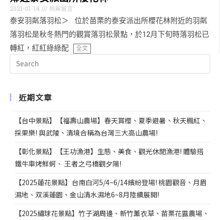
2021-01-14
尚無留言
泰安羽粼落羽松＞ 位於苗栗的泰安派出所櫻花林附近的羽粼
落羽松是秋冬熱門的觀賞落羽松景點，於12月下旬時落羽松已
轉紅，紅紅綠綠配
全文
近期文章
【台中景點】【福壽山農場】春天賞櫻、夏季避暑、秋天楓紅、
採果樂! 與武陵、清境合稱為台灣三大高山農場!
【彰化景點】【王功漁港】生態、美食、觀光休閒漁港! 體驗搭
鐵牛車烤鮮蚵、 王者之弓橋觀夕陽!
【2025蓮花景點】台南白河5/4~6/14繽紛登場! 桃園觀音、月眉
濕地、双溪蓮園、金山清水濕地6~8月陸續展開!
【2025繡球花景點】竹子湖周邊、新竹薰衣草、苗栗花露農場、