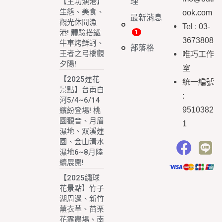
理
【王功漁港】
生態、美食、
ook.com
最新消息
觀光休閒漁
Tel : 03-
港! 體驗搭鐵
3673808
牛車烤鮮蚵、
部落格
王者之弓橋觀
唯巧工作
夕陽!
室
【2025蓮花
統一編號
景點】台南白
:
河5/4~6/14
9510382
繽紛登場! 桃
園觀音、月眉
1
濕地、双溪蓮
園、金山清水
濕地6~8月陸
續展開!
【2025繡球
花景點】竹子
湖周邊、新竹
薰衣草、苗栗
花露農場、南