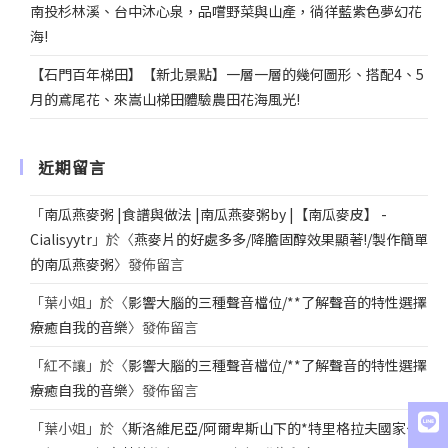
南投杉林溪、台中沐心泉，品嚐野菜與山產，徜徉藍紫色夢幻花
海!
【石門百年梯田】【新北景點】一層一層的幾何圖形、搭配4、5
月的鳶尾花、來嵩山梯田體驗農田花海風光!
近期留言
「
南瓜燕麥粥 |食譜與做法 |南瓜燕麥粥by |【南瓜麥皮】 -
Cialisyytr
」於〈
燕麥片的好處多多/降膽固醇效果顯著!/製作簡單
的南瓜燕麥粥
〉發佈留言
「
葉小姐
」於〈
影響大腦的三種聲音檔位/**了解聲音的特性選擇
療癒自我的音樂
〉發佈留言
「
紅不讓
」於〈
影響大腦的三種聲音檔位/**了解聲音的特性選擇
療癒自我的音樂
〉發佈留言
「
葉小姐
」於〈
斯洛維尼亞/阿爾卑斯山下的*特里格拉夫國家公