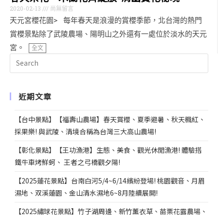
2020-02-13
尚無留言
天元宮櫻花園> 每年春天是浪漫的賞櫻季節，北台灣的熱門
賞櫻景點除了武陵農場、陽明山之外還有一處位於淡水的天元
宮。
全文
近期文章
【台中景點】【福壽山農場】春天賞櫻、夏季避暑、秋天楓紅、
採果樂! 與武陵、清境合稱為台灣三大高山農場!
【彰化景點】【王功漁港】生態、美食、觀光休閒漁港! 體驗搭
鐵牛車烤鮮蚵、 王者之弓橋觀夕陽!
【2025蓮花景點】台南白河5/4~6/14繽紛登場! 桃園觀音、月眉
濕地、双溪蓮園、金山清水濕地6~8月陸續展開!
【2025繡球花景點】竹子湖周邊、新竹薰衣草、苗栗花露農場、