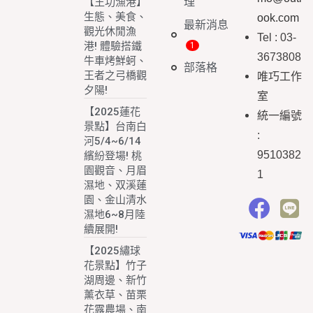
理
【王功漁港】
生態、美食、
ook.com
最新消息
觀光休閒漁
Tel : 03-
港! 體驗搭鐵
3673808
牛車烤鮮蚵、
部落格
王者之弓橋觀
唯巧工作
夕陽!
室
【2025蓮花
統一編號
景點】台南白
:
河5/4~6/14
9510382
繽紛登場! 桃
園觀音、月眉
1
濕地、双溪蓮
園、金山清水
濕地6~8月陸
續展開!
【2025繡球
花景點】竹子
湖周邊、新竹
薰衣草、苗栗
花露農場、南