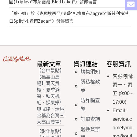
園(Triglav)*布萊德湖(Bled Lake)*
〉發佈留言
「
葉小姐
」於〈
克羅埃西亞/漫遊*札格雷布Zagreb*斯普利特港
口Split*札達爾Zadar*
〉發佈留言
最新文章
資訊連結
客服資訊
【台中景點】
購物須知
客服時間
:
【福壽山農
隱私權政
場】春天賞
週一
~
週
櫻、夏季避
策
五
(9:00~
暑、秋天楓
防詐騙宣
17:00)
紅、採果樂!
導
與武陵、清境
Email
:
合稱為台灣三
訂單查詢
service.c
大高山農場!
omelymo
退換貨辦
【彰化景點】
mo@outl