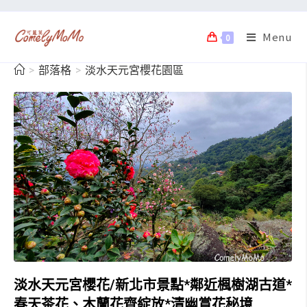
Menu
0
>
部落格
>
淡水天元宮櫻花園區
淡水天元宮櫻花/新北市景點*鄰近楓樹湖古道*
春天茶花、木蘭花齊綻放*清幽賞花秘境