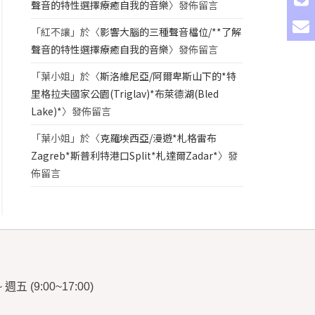
聲音的特性選擇療癒自我的音樂
〉發佈留言
「
紅不讓
」於〈
影響大腦的三種聲音檔位/**了解
聲音的特性選擇療癒自我的音樂
〉發佈留言
「
葉小姐
」於〈
斯洛維尼亞/阿爾卑斯山下的*特
里格拉夫國家公園(Triglav)*布萊德湖(Bled
Lake)*
〉發佈留言
「
葉小姐
」於〈
克羅埃西亞/漫遊*札格雷布
Zagreb*斯普利特港口Split*札達爾Zadar*
〉發
佈留言
~
週五
(9:00~17:00)