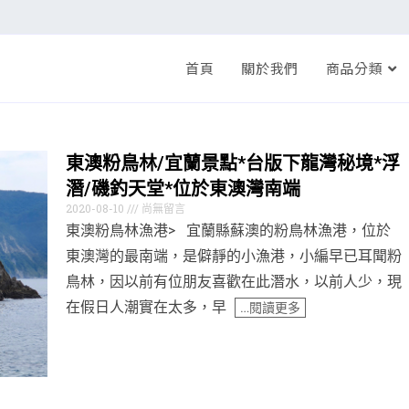
首頁
關於我們
商品分類
東澳粉鳥林/宜蘭景點*台版下龍灣秘境*浮
潛/磯釣天堂*位於東澳灣南端
2020-08-10
尚無留言
東澳粉鳥林漁港> 宜蘭縣蘇澳的粉鳥林漁港，位於
東澳灣的最南端，是僻靜的小漁港，小編早已耳聞粉
鳥林，因以前有位朋友喜歡在此潛水，以前人少，現
在假日人潮實在太多，早
…閱讀更多