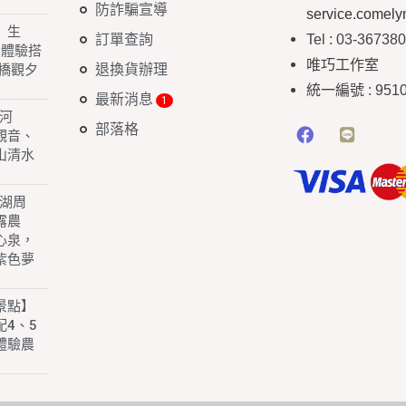
防詐騙宣導
service.comel
】生
訂單查詢
Tel : 03-36738
 體驗搭
唯巧工作室
退換貨辦理
橋觀夕
統一編號
: 951
最新消息
白河
部落格
園觀音、
山清水
子湖周
露農
心泉，
紫色夢
景點】
4、5
體驗農