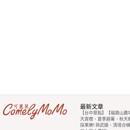
最新文章
【台中景點】【福壽山農
天賞櫻、夏季避暑、秋天
採果樂! 與武陵、清境合