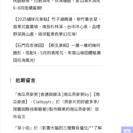
桃園觀音、月眉濕地、双溪蓮園、金山清水濕地
6~8月陸續展開!
【2025繡球花景點】竹子湖周邊、新竹薰衣草、
苗栗花露農場、南投杉林溪、台中沐心泉，品嚐
野菜與山產，徜徉藍紫色夢幻花海!
【石門百年梯田】【新北景點】一層一層的幾何
圖形、搭配4、5月的鳶尾花、來嵩山梯田體驗農
田花海風光!
近期留言
「
南瓜燕麥粥 |食譜與做法 |南瓜燕麥粥by |【南
瓜麥皮】 - Cialisyytr
」於〈
燕麥片的好處多多/
降膽固醇效果顯著!/製作簡單的南瓜燕麥粥
〉發
佈留言
「
葉小姐
」於〈
影響大腦的三種聲音檔位/**了解