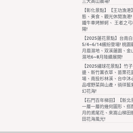
三大高山農場!
【彰化景點】【王功漁港
態、美食、觀光休閒漁港!
鐵牛車烤鮮蚵、 王者之弓
陽!
【2025蓮花景點】台南
5/4~6/14繽紛登場! 桃
月眉濕地、双溪蓮園、金
濕地6~8月陸續展開!
【2025繡球花景點】竹
邊、新竹薰衣草、苗栗花
場、南投杉林溪、台中沐
品嚐野菜與山產，徜徉藍
幻花海!
【石門百年梯田】【新北
一層一層的幾何圖形、搭配
月的鳶尾花、來嵩山梯田
田花海風光!