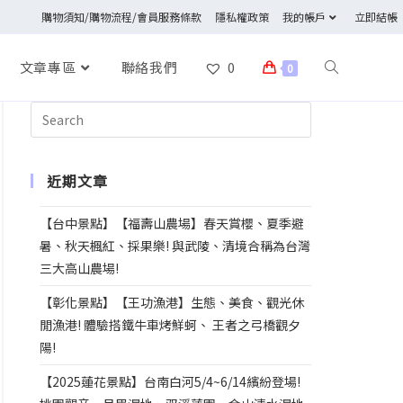
購物須知/購物流程/會員服務條款
隱私權政策
我的帳戶
立即結帳
文章專區
聯絡我們
0
0
近期文章
【台中景點】【福壽山農場】春天賞櫻、夏季避
暑、秋天楓紅、採果樂! 與武陵、清境合稱為台灣
三大高山農場!
【彰化景點】【王功漁港】生態、美食、觀光休
閒漁港! 體驗搭鐵牛車烤鮮蚵、 王者之弓橋觀夕
陽!
【2025蓮花景點】台南白河5/4~6/14繽紛登場!