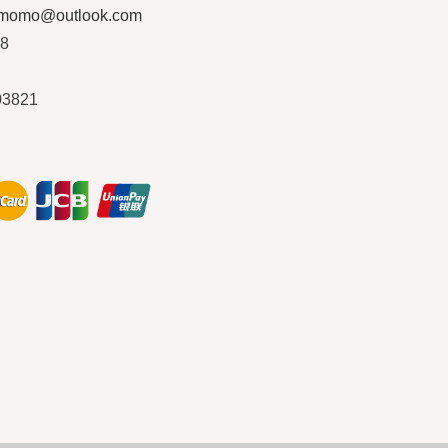
ymomo@outlook.com
08
03821